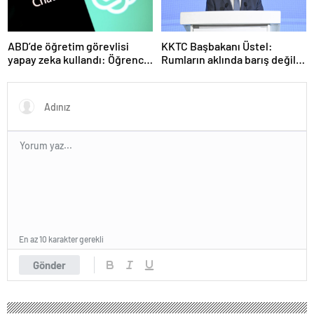
ABD’de öğretim görevlisi
KKTC Başbakanı Üstel:
yapay zeka kullandı: Öğrenci
Rumların aklında barış değil
ders ücretini geri istedi
savaş var
En az 10 karakter gerekli
Gönder