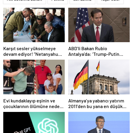
Karşıt sesler yükselmeye
ABD’li Bakan Rubio
devam ediyor! “Netanyahu
Antalya’da: ‘Trump-Putin
geleceğimizi Gazze’nin
görüşmedikçe başaramayız’
kumlarına gömüyor”
Evi kundaklayıp eşinin ve
Almanya’ya yabancı yatırım
çocuklarının ölümüne neden
2011’den bu yana en düşük
olmuştu! Yeni görüntüler
seviyede
ortaya çıktı