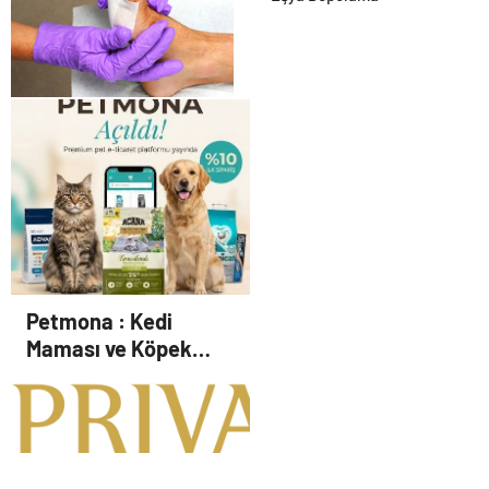
Gözler Temmuz Ayındaki
Karar Duruşmasına Çevrildi
Ortopodoloji İle Diyabetik
Ayak Yarası Tedavisi
Petmona : Kedi
Maması ve Köpek
Maması İle Tüm Evcil
Hayvan Ürünleri