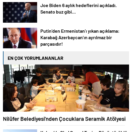
Joe Biden 6 aylık hedeflerini açıkladı.
Senato buz gibi…
Putin’den Ermenistan’ı yıkan açıklama:
Karabağ Azerbaycan’ın ayrılmaz bir
parçasıdır!
EN ÇOK YORUMLANANLAR
Nilüfer Belediyesi’nden Çocuklara Seramik Atölyesi