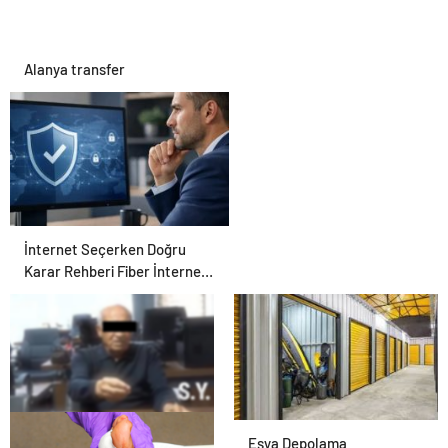
Alanya transfer
İnternet Seçerken Doğru
Karar Rehberi Fiber İnternet
ve Ev İnterneti
25 Yıllık Miras Davasında
Eşya Depolama