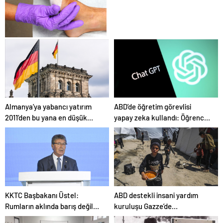
Gözler Temmuz Ayındaki
Karar Duruşmasına Çevrildi
Ortopodoloji İle Diyabetik
Ayak Yarası Tedavisi
Almanya’ya yabancı yatırım
ABD’de öğretim görevlisi
2011’den bu yana en düşük
yapay zeka kullandı: Öğrenci
seviyede
ders ücretini geri istedi
KKTC Başbakanı Üstel:
ABD destekli insani yardım
Rumların aklında barış değil
kuruluşu Gazze’de
savaş var
faaliyetlerini başlatacağını