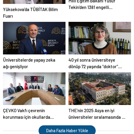
Milli Eğitim Bakanı Yusuf
Tekin’den 1381 engelli
Yüksekova’da TÜBİTAK Bilim
öğretmen atamasına ilişkin
Fuarı
paylaşım
Üniversitelerde yapay zeka
40 yıl sonra üniversiteye
ağı genişliyor
dönüp 72 yaşında “doktor”
ünvanı aldı
ÇEVKO Vakfı çevrenin
THE’nin 2025 Asya en iyi
korunması için okullarda
üniversiteler sıralamasında 4
eğitimler verecek
Türk üniversitesi ilk 100’e girdi
Daha Fazla Haber Yükle