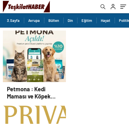
3.Sayfa
Avrupa
Bülten
Din
Eğitim
Hayat
Politi
Petmona : Kedi
Maması ve Köpek
Maması İle Tüm Evcil
Hayvan Ürünleri