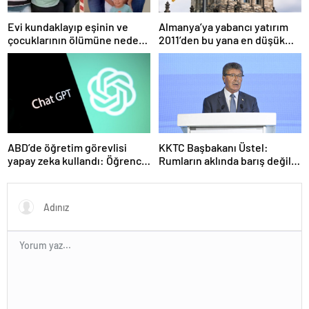
Evi kundaklayıp eşinin ve
Almanya’ya yabancı yatırım
çocuklarının ölümüne neden
2011’den bu yana en düşük
olmuştu! Yeni görüntüler
seviyede
ortaya çıktı
ABD’de öğretim görevlisi
KKTC Başbakanı Üstel:
yapay zeka kullandı: Öğrenci
Rumların aklında barış değil
ders ücretini geri istedi
savaş var