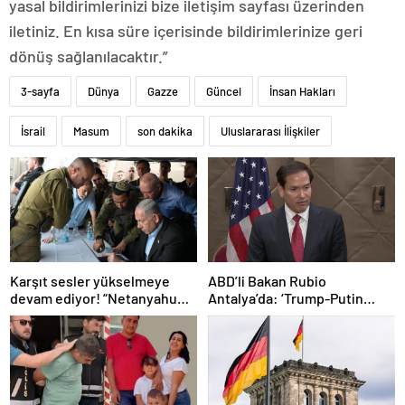
yasal bildirimlerinizi bize iletişim sayfası üzerinden
iletiniz. En kısa süre içerisinde bildirimlerinize geri
dönüş sağlanılacaktır.”
3-sayfa
Dünya
Gazze
Güncel
İnsan Hakları
İsrail
Masum
son dakika
Uluslararası İlişkiler
Karşıt sesler yükselmeye
ABD’li Bakan Rubio
devam ediyor! “Netanyahu
Antalya’da: ‘Trump-Putin
geleceğimizi Gazze’nin
görüşmedikçe başaramayız’
kumlarına gömüyor”