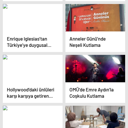
verdiğini ve sırrını
açıkladı
Enrique Iglesias’tan
Anneler Günü’nde
Türkiye’ye duygusal
Neşeli Kutlama
mesaj: Ezan sesini
özledim
Hollywood’daki ünlüleri
OMÜ’de Emre Aydın’la
karşı karşıya getiren
Coşkulu Kutlama
dava! Sürpriz isim
ifadeye davet edildi