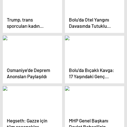
Trump, trans
Bolu’da Otel Yangını
sporcuları kadın
Davasında Tutuklu
müsabakalarından
Sayısı 21’e Yükseldi
men eden kararnameyi
imzaladı
Osmaniye’de Deprem
Bolu’da Bıçaklı Kavga:
Anonsları Paylaşıldı
17 Yaşındaki Genç
Hayatını Kaybetti
Hegseth: Gazze için
MHP Genel Başkanı
tüm seçenekler
Devlet Bahçeli’nin