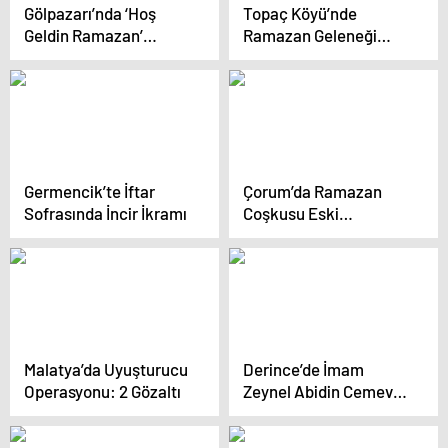
Gölpazarı’nda ‘Hoş
Topaç Köyü’nde
Geldin Ramazan’
Ramazan Geleneği
Programı
Devam Ediyor
Germencik’te İftar
Çorum’da Ramazan
Sofrasında İncir İkramı
Coşkusu Eski
Geleneklerle
Yaşatılıyor
Malatya’da Uyuşturucu
Derince’de İmam
Operasyonu: 2 Gözaltı
Zeynel Abidin Cemevi
İnşaatında İlerleme
Yüzde 90