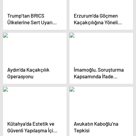
Trump’tan BRICS
Erzurum’da Göçmen
Ülkelerine Sert Uyarı:
Kaçakçılığına Yönelik
Yüzde 100 Vergi Geliyor
Operasyonlar Devam
Ediyor
Aydın’da Kaçakçılık
İmamoğlu, Soruşturma
Operasyonu
Kapsamında İfade
Vermek İçin Adliyeye
Geldi
Kütahya’da Estetik ve
Avukatın Kaboğlu’na
Güvenli Yapılaşma İçin
Tepkisi