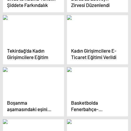
Şiddete Farkındalık
Zirvesi Düzenlendi
Tekirdağ’da Kadın
Kadın Girişimcilere E-
Girişimcilere Eğitim
Ticaret Eğitimi Verildi
Boşanma
Basketbolda
aşamasındaki eşini
Fenerbahçe-
bıçaklayarak öldürdü
Galatasaray maçı
yarıda kaldı