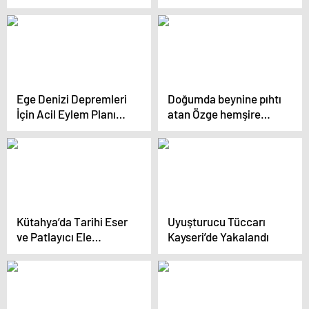
Suriye’ye geçişlerinde
valilerimiz 10 güne
kadar izin verecekler
Ege Denizi Depremleri
Doğumda beynine pıhtı
İçin Acil Eylem Planı
atan Özge hemşire
Toplantısı Düzenlendi
hayatını kaybetti
Kütahya’da Tarihi Eser
Uyuşturucu Tüccarı
ve Patlayıcı Ele
Kayseri’de Yakalandı
Geçirildi