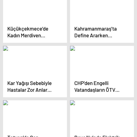
Küçükçekmece’de
Kahramanmaraş’ta
Kadın Merdiven
Define Ararken
Boşluğundan Düştü
Kayanın Altında Cansız
Beden Bulundu
Kar Yağışı Sebebiyle
CHP’den Engelli
Hastalar Zor Anlar
Vatandaşların ÖTV
Yaşıyor
İstisnasına Yargı
Başvurusu