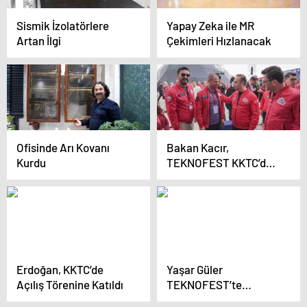
Sismik İzolatörlere
Yapay Zeka ile MR
Artan İlgi
Çekimleri Hızlanacak
Ofisinde Arı Kovanı
Bakan Kacır,
Kurdu
TEKNOFEST KKTC’de
AA standını ziyaret etti
Açıklaması
Erdoğan, KKTC’de
Yaşar Güler
Açılış Törenine Katıldı
TEKNOFEST’te
Gençlerle Bir Araya