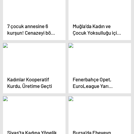
7 çocuk annesine 6
Muğla’da Kadın ve
kurşun! Cenazeyi böyle
Çocuk Yoksulluğu için
taşıdılar
Farkındalık Etkinliği
Kadınlar Kooperatif
Fenerbahçe Opet,
Kurdu, Üretime Geçti
EuroLeague Yarı
Finalinde Beretta
Famila Schio’yu Yendi
Sivas’ta Kadına Yönelik
Bursa’da Ebeveyn