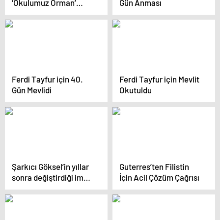
‘Okulumuz Orman’
Gün Anması
Oyunu
Ferdi Tayfur için 40.
Ferdi Tayfur için Mevlit
Gün Mevlidi
Okutuldu
Şarkıcı Göksel’in yıllar
Guterres’ten Filistin
sonra değiştirdiği imajı
İçin Acil Çözüm Çağrısı
sevenlerinden tam not
aldı