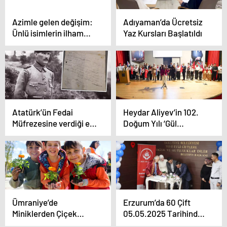
Azimle gelen değişim:
Adıyaman’da Ücretsiz
Ünlü isimlerin ilham
Yaz Kursları Başlatıldı
veren kilo verme
hikayeleri
Atatürk’ün Fedai
Heydar Aliyev’in 102.
Müfrezesine verdiği el
Doğum Yılı ‘Gül
yazısı emir ortaya çıktı
Bayramı’ ile Kutlandı
Ümraniye’de
Erzurum’da 60 Çift
Miniklerden Çiçek
05.05.2025 Tarihinde
Dikme Etkinliği
Nikahlandı