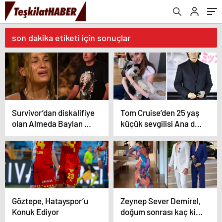
son dakika etiketi için sonuçlar
Survivor’dan diskalifiye
Tom Cruise’den 25 yaş
olan Almeda Baylan en
küçük sevgilisi Ana de
büyük pişmanlığını
Armas’a büyük torpil
itiraf etti
Göztepe, Hatayspor’u
Zeynep Sever Demirel,
Konuk Ediyor
doğum sonrası kaç kilo