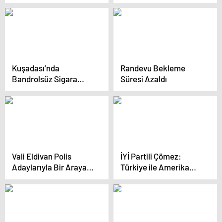
Toplantı Yapıldı
Kuşadası’nda
Randevu Bekleme
Bandrolsüz Sigara
Süresi Azaldı
Operasyonu
Vali Eldivan Polis
İYİ Partili Çömez:
Adaylarıyla Bir Araya
Türkiye ile Amerika
Geldi
arasında YPG/PYD
pazarlığı dönüyor