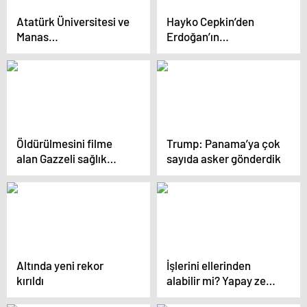
Atatürk Üniversitesi ve
Hayko Cepkin’den
Manas
Erdoğan’ın
Üniversitesi’nden İş
başdanışmanı Oktay
Birliği Protokolü
Saral’a yanıt
Öldürülmesini filme
Trump: Panama’ya çok
alan Gazzeli sağlık
sayıda asker gönderdik
görevlisinin son
sözleri: ‘Affet beni
anne, insanlara yardım
için bu yolu seçtim’
Altında yeni rekor
İşlerini ellerinden
kırıldı
alabilir mi? Yapay zeka,
hakemlerin korkulu