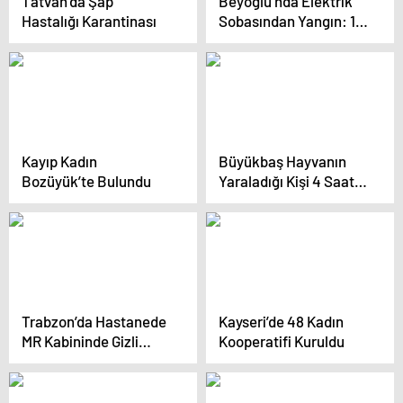
Tatvan’da Şap
Beyoğlu’nda Elektrik
Hastalığı Karantinası
Sobasından Yangın: 1
Kişi Hayatını Kaybetti
Kayıp Kadın
Büyükbaş Hayvanın
Bozüyük’te Bulundu
Yaraladığı Kişi 4 Saatte
Hastaneye Ulaştırıldı
Trabzon’da Hastanede
Kayseri’de 48 Kadın
MR Kabininde Gizli
Kooperatifi Kuruldu
Kamerayla Kayıt Alma
Skandalı