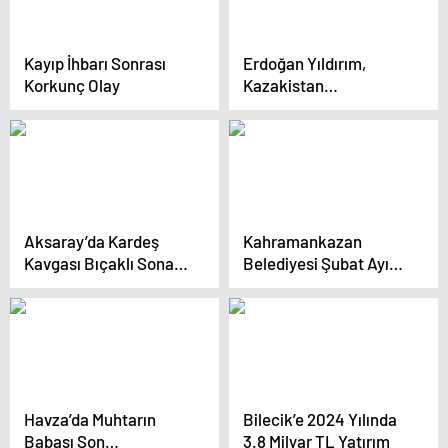
Kayıp İhbarı Sonrası
Erdoğan Yıldırım,
Korkunç Olay
Kazakistan
Cumhuriyeti’nin
Eskişehir Fahri
Konsolosu olarak
atandı
Aksaray’da Kardeş
Kahramankazan
Kavgası Bıçaklı Sona
Belediyesi Şubat Ayı
Erdi
olağan meclis
toplantısı yapıldı
Havza’da Muhtarın
Bilecik’e 2024 Yılında
Babası Son
3.8 Milyar TL Yatırım