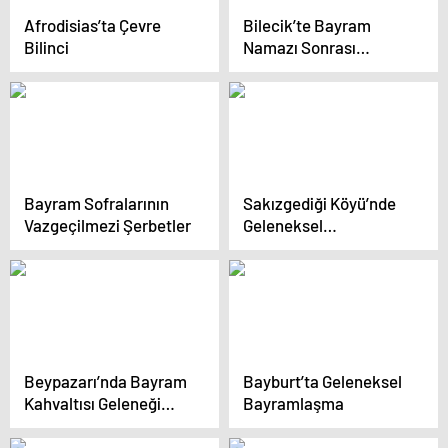
Afrodisias’ta Çevre
Bilecik’te Bayram
Bilinci
Namazı Sonrası
Mezarlık Ziyareti
Geleneği
Bayram Sofralarının
Sakızgediği Köyü’nde
Vazgeçilmezi Şerbetler
Geleneksel
Bayramlaşma
Beypazarı’nda Bayram
Bayburt’ta Geleneksel
Kahvaltısı Geleneği
Bayramlaşma
Devam Ediyor