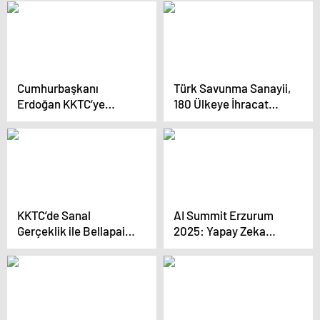
Geldi
Cumhurbaşkanı
Türk Savunma Sanayii,
Erdoğan KKTC’ye
180 Ülkeye İhracat
Ulaştı
Yapıyor
KKTC’de Sanal
AI Summit Erzurum
Gerçeklik ile Bellapais
2025: Yapay Zeka
Manastırı Deneyimi
Konuşuldu