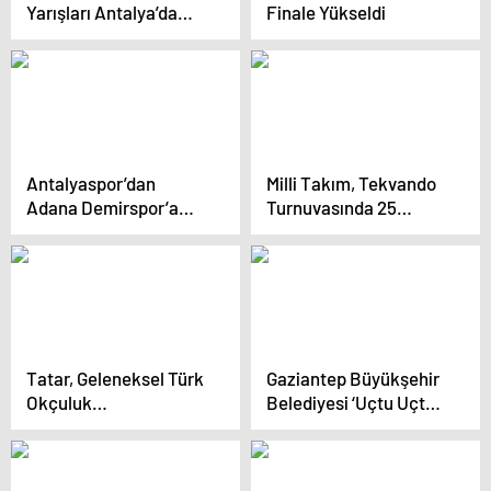
Yarışları Antalya’da
Finale Yükseldi
Başladı
Antalyaspor’dan
Milli Takım, Tekvando
Adana Demirspor’a
Turnuvasında 25
Beraberlik
Madalya Kazandı
Tatar, Geleneksel Türk
Gaziantep Büyükşehir
Okçuluk
Belediyesi ‘Uçtu Uçtu
Federasyonu’nu kabul
Hezarfen’ Müzikalini
etti
Şırnak’ta Sahnelerken
Büyük İlgi Gördü