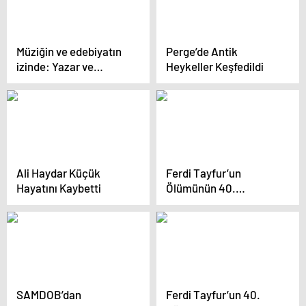
Müziğin ve edebiyatın
Perge’de Antik
izinde: Yazar ve
Heykeller Keşfedildi
besteci Turhan Taşan,
anılarını ve eserlerini
anlattı
Ali Haydar Küçük
Ferdi Tayfur’un
Hayatını Kaybetti
Ölümünün 40.
Gününde Mevlit
Okutuldu
SAMDOB’dan
Ferdi Tayfur’un 40.