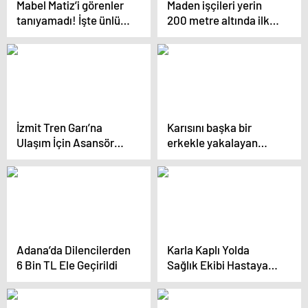
Mabel Matiz’i görenler
Maden işçileri yerin
tanıyamadı! İşte ünlü
200 metre altında ilk
şarkıcının ağızları açık
sahurlarını yaptı
bırakan değişimi
İzmit Tren Garı’na
Karısını başka bir
Ulaşım İçin Asansör
erkekle yakalayan
İhalesi Yeniden
adam, dehşet saçtı
Başlıyor
Adana’da Dilencilerden
Karla Kaplı Yolda
6 Bin TL Ele Geçirildi
Sağlık Ekibi Hastaya
Ulaşıldı