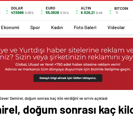
DOLAR
EURO
ALTIN
BITCOIN
47,5986
55,0928
6.526,21
%
0.05%
0.14%
0,46
Ekonomi
Spor
Kadın
Foto Galeri
Videolar
ever Demirel, doğum sonrası kaç kilo verdiğini ve sırrını açıkladı
el, doğum sonrası kaç kilo