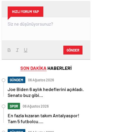
HIZLI YORUM YAP
GÖNDER
SON DAKİKA
HABERLERİ
GÜNDEM
06 Ağustos 2026
Joe Biden 6 aylık hedeflerini açıkladı.
Senato buz gibi…
SPOR
06 Ağustos 2026
En fazla kızaran takım Antalyaspor!
Tam 5 futbolcu….