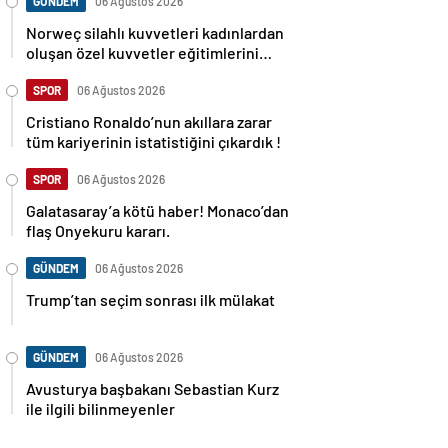
GÜNDEM
06 Ağustos 2026
Norweç silahlı kuvvetleri kadınlardan
oluşan özel kuvvetler eğitimlerini
başlattı.
SPOR
06 Ağustos 2026
Cristiano Ronaldo’nun akıllara zarar
tüm kariyerinin istatistiğini çıkardık !
SPOR
06 Ağustos 2026
Galatasaray’a kötü haber! Monaco’dan
flaş Onyekuru kararı.
GÜNDEM
06 Ağustos 2026
Trump’tan seçim sonrası ilk mülakat
GÜNDEM
06 Ağustos 2026
Avusturya başbakanı Sebastian Kurz
ile ilgili bilinmeyenler