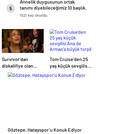
Annelik duygusunun ortak
tanımı diyebileceğimiz 10 başlık.
5
1521 kez okundu
Survivor’dan
Tom Cruise’den 25
diskalifiye olan
yaş küçük sevgilisi
Almeda Baylan en
Ana de Armas’a
büyük pişmanlığını
büyük torpil
itiraf etti
Göztepe, Hatayspor’u Konuk Ediyor