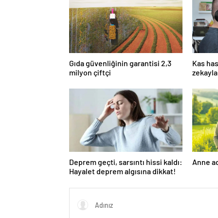
Gıda güvenliğinin garantisi 2,3
Kas has
milyon çiftçi
zekayla
Deprem geçti, sarsıntı hissi kaldı:
Anne ad
Hayalet deprem algısına dikkat!