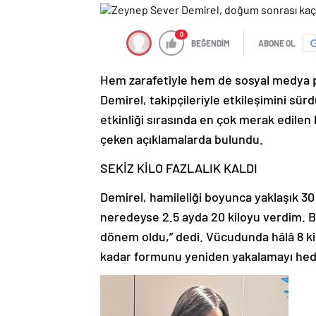
0
BEĞENDİM
ABONE OL
Hem zarafetiyle hem de sosyal medya p
Demirel, takipçileriyle etkileşimini sü
etkinliği sırasında en çok merak edilen
çeken açıklamalarda bulundu.
SEKİZ KİLO FAZLALIK KALDI
Demirel, hamileliği boyunca yaklaşık 30 
neredeyse 2.5 ayda 20 kiloyu verdim. Bu
dönem oldu,” dedi. Vücudunda hâlâ 8 kilo
kadar formunu yeniden yakalamayı hedef