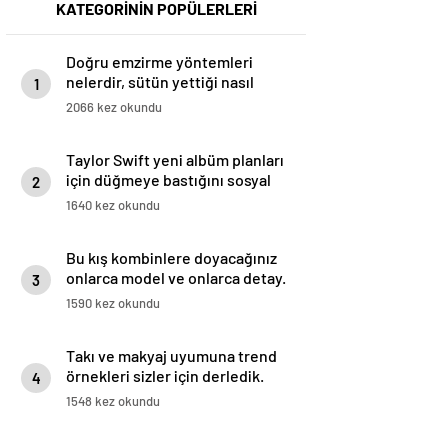
KATEGORİNİN POPÜLERLERİ
Doğru emzirme yöntemleri
nelerdir, sütün yettiği nasıl
1
anlaşılır?
2066 kez okundu
Taylor Swift yeni albüm planları
için düğmeye bastığını sosyal
2
medyadan duyurdu!
1640 kez okundu
Bu kış kombinlere doyacağınız
onlarca model ve onlarca detay.
3
1590 kez okundu
Takı ve makyaj uyumuna trend
örnekleri sizler için derledik.
4
1548 kez okundu