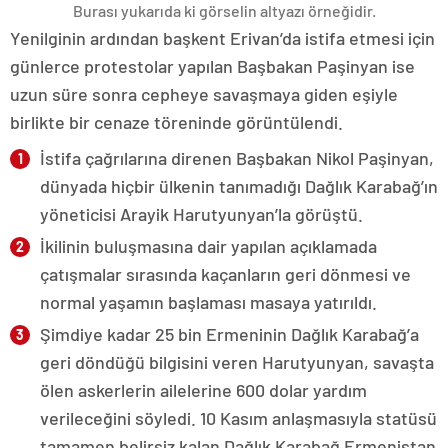
Burası yukarıda ki görselin altyazı örneğidir.
Yenilginin ardından başkent Erivan’da istifa etmesi için
günlerce protestolar yapılan Başbakan Paşinyan ise
uzun süre sonra cepheye savaşmaya giden eşiyle
birlikte bir cenaze töreninde görüntülendi.
İstifa çağrılarına direnen Başbakan Nikol Paşinyan,
dünyada hiçbir ülkenin tanımadığı Dağlık Karabağ’ın
yöneticisi Arayik Harutyunyan’la görüştü.
İkilinin buluşmasına dair yapılan açıklamada
çatışmalar sırasında kaçanların geri dönmesi ve
normal yaşamın başlaması masaya yatırıldı.
Şimdiye kadar 25 bin Ermeninin Dağlık Karabağ’a
geri döndüğü bilgisini veren Harutyunyan, savaşta
ölen askerlerin ailelerine 600 dolar yardım
verileceğini söyledi. 10 Kasım anlaşmasıyla statüsü
tamamen belirsiz kalan Dağlık Karabağ Ermenistan