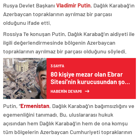
Rusya Devlet Başkanı
Vladimir Putin
, Dağlık Karabağ’ın
Azerbaycan topraklarının ayrılmaz bir parçası
olduğunu ifade etti.
Rossiya 1’e konuşan Putin, Dağlık Karabağ’ın aidiyeti ile
ilgili değerlendirmesinde bölgenin Azerbaycan
topraklarının ayrılmaz bir parçası olduğunu söyledi.
3.SAYFA
80 kişiye mezar olan Ebrar
Sitesi’nin kurucusundan şok
savunma!
HABERİN DEVAMI
Putin, “
Ermenistan
, Dağlık Karabağ’ın bağımsızlığını ve
egemenliğini tanımadı. Bu, uluslararası hukuk
açısından hem Dağlık Karabağ’ın hem de ona komşu
tüm bölgelerin Azerbaycan Cumhuriyeti topraklarının