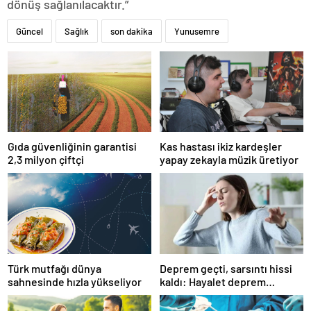
dönüş sağlanılacaktır.”
Güncel
Sağlık
son dakika
Yunusemre
Gıda güvenliğinin garantisi
Kas hastası ikiz kardeşler
2,3 milyon çiftçi
yapay zekayla müzik üretiyor
Türk mutfağı dünya
Deprem geçti, sarsıntı hissi
sahnesinde hızla yükseliyor
kaldı: Hayalet deprem
algısına dikkat!