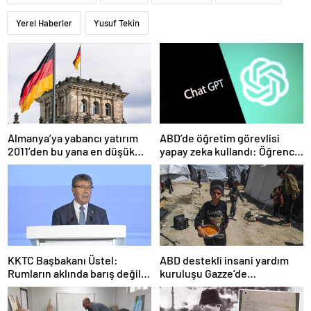
Yerel Haberler
Yusuf Tekin
Almanya’ya yabancı yatırım
ABD’de öğretim görevlisi
2011’den bu yana en düşük
yapay zeka kullandı: Öğrenci
seviyede
ders ücretini geri istedi
KKTC Başbakanı Üstel:
ABD destekli insani yardım
Rumların aklında barış değil
kuruluşu Gazze’de
savaş var
faaliyetlerini başlatacağını
duyurdu