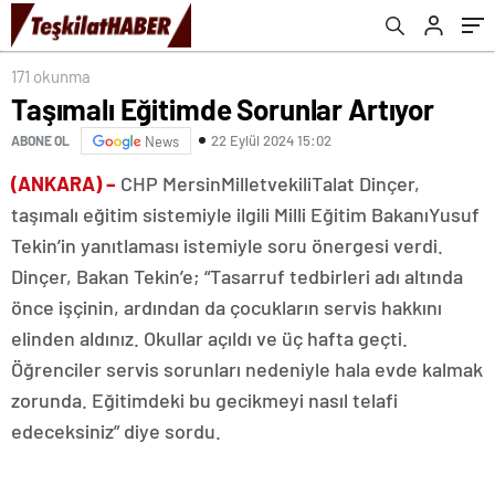
171 okunma
Taşımalı Eğitimde Sorunlar Artıyor
22 Eylül 2024 15:02
ABONE OL
News
(ANKARA) –
CHP MersinMilletvekiliTalat Dinçer,
taşımalı eğitim sistemiyle ilgili Milli Eğitim BakanıYusuf
Tekin’in yanıtlaması istemiyle soru önergesi verdi.
Dinçer, Bakan Tekin’e; “Tasarruf tedbirleri adı altında
önce işçinin, ardından da çocukların servis hakkını
elinden aldınız. Okullar açıldı ve üç hafta geçti.
Öğrenciler servis sorunları nedeniyle hala evde kalmak
zorunda. Eğitimdeki bu gecikmeyi nasıl telafi
edeceksiniz” diye sordu.