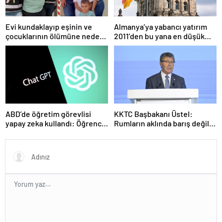
Evi kundaklayıp eşinin ve
Almanya’ya yabancı yatırım
çocuklarının ölümüne neden
2011’den bu yana en düşük
olmuştu! Yeni görüntüler
seviyede
ortaya çıktı
ABD’de öğretim görevlisi
KKTC Başbakanı Üstel:
yapay zeka kullandı: Öğrenci
Rumların aklında barış değil
ders ücretini geri istedi
savaş var