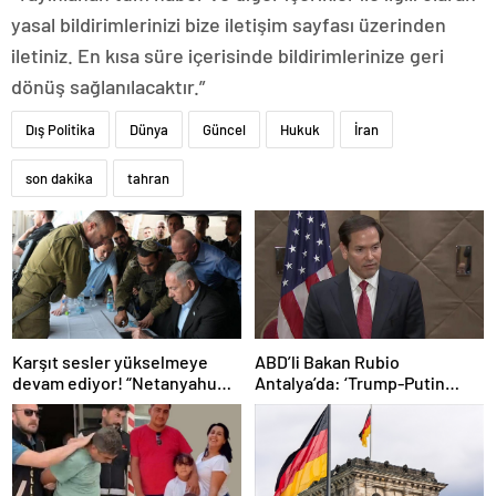
yasal bildirimlerinizi bize iletişim sayfası üzerinden
iletiniz. En kısa süre içerisinde bildirimlerinize geri
dönüş sağlanılacaktır.”
Dış Politika
Dünya
Güncel
Hukuk
İran
son dakika
tahran
Karşıt sesler yükselmeye
ABD’li Bakan Rubio
devam ediyor! “Netanyahu
Antalya’da: ‘Trump-Putin
geleceğimizi Gazze’nin
görüşmedikçe başaramayız’
kumlarına gömüyor”