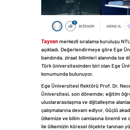
0
BEĞENDİM
ABONE OL
Tayvan
merkezli sıralama kuruluşu NTU
açıkladı. Değerlendirmeye göre Ege Üni
bandında, ziraat bilimleri alanında ise 
Türk üniversitesinden biri olan Ege Üniv
konumunda bulunuyor.
Ege Üniversitesi Rektörü Prof. Dr. Necde
Üniversitesi, son dönemde; eğitim öğre
uluslararasılaşma ve dijitalleşme alanla
çalışmalarına devam ediyor. Güçlü akade
ülkemize ve bilim camiasına önemli ve d
ile ülkemizin küresel ölçekte tanınan y