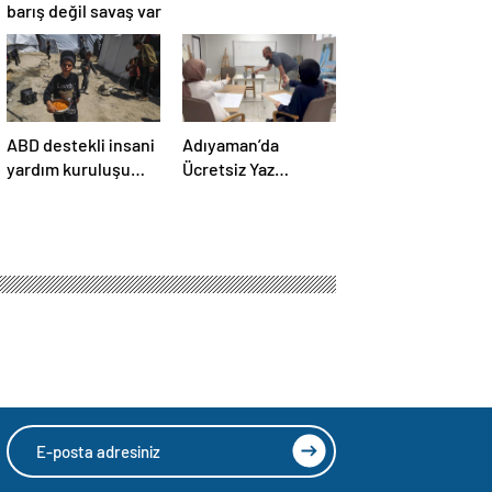
barış değil savaş var
ABD destekli insani
Adıyaman’da
yardım kuruluşu
Ücretsiz Yaz
Gazze’de
Kursları Başlatıldı
faaliyetlerini
başlatacağını
duyurdu