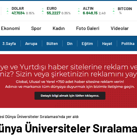
DOLAR
EURO
ALTIN
BITCOIN
47,7034
55,2227
6.648,15
%
0.15%
0.35%
2,40
Ekonomi
Spor
Kadın
Foto Galeri
Videolar
3.Sayfa
Avrupa
Bülten
Din
Eğitim
Hayat
Politika
esi Dünya Üniversiteler Sıralaması’nda yer aldı
ünya Üniversiteler Sıralamas