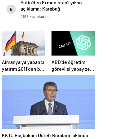
Putin’den Ermenistan’ı yıkan
açıklama: Karabağ
5
Azerbaycan’ın ayrılmaz bir
2189 kez okundu
parçasıdır!
Almanya’ya yabancı
ABD’de öğretim
yatırım 2011’den bu
görevlisi yapay zeka
yana en düşük
kullandı: Öğrenci
seviyede
ders ücretini geri
istedi
KKTC Başbakanı Üstel: Rumların aklında