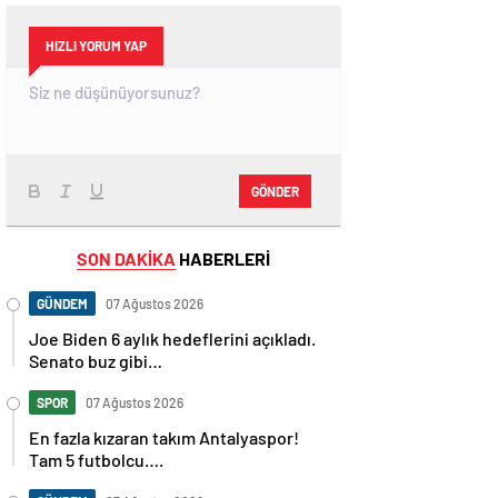
HIZLI YORUM YAP
GÖNDER
SON DAKİKA
HABERLERİ
GÜNDEM
07 Ağustos 2026
Joe Biden 6 aylık hedeflerini açıkladı.
Senato buz gibi…
SPOR
07 Ağustos 2026
En fazla kızaran takım Antalyaspor!
Tam 5 futbolcu….