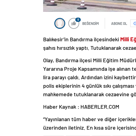
0
BEĞENDİM
ABONE OL
Balıkesir’in Bandırma ilçesindeki
Milli 
şahıs hırsızlık yaptı. Tutuklanarak ceza
Olay, Bandırma ilçesi Milli Eğitim Müd
Yararına Proje Kapsamında işe alınan tem
lira parayı çaldı. Ardından izini kaybett
polis ekiplerinin 4 günlük sıkı çalışması
mahkemede tutuklanarak cezaevine gön
Haber Kaynak : HABERLER.COM
“Yayınlanan tüm haber ve diğer içerikler i
üzerinden iletiniz. En kısa süre içerisin