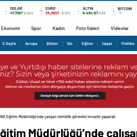
DOLAR
EURO
ALTIN
BITCOIN
47,7067
55,0657
6.494,67
%
0.04%
-0.13%
0,03
Ekonomi
Spor
Kadın
Foto Galeri
Videolar
3.Sayfa
Avrupa
Bülten
Din
Eğitim
Hayat
Politika
lli Eğitim Müdürlüğü’nde çalışan temizlik görevlisi hırsızlık yaparak
Eğitim Müdürlüğü’nde çalışan