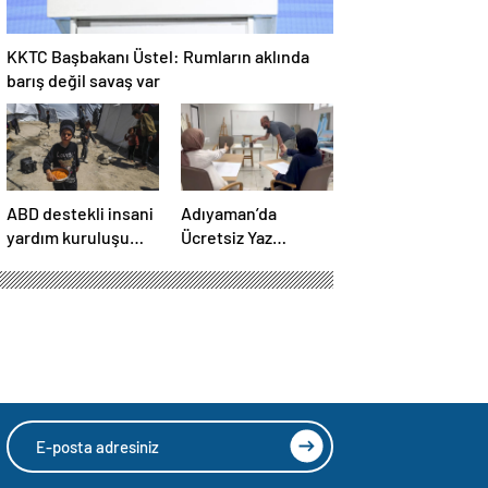
KKTC Başbakanı Üstel: Rumların aklında
barış değil savaş var
ABD destekli insani
Adıyaman’da
yardım kuruluşu
Ücretsiz Yaz
Gazze’de
Kursları Başlatıldı
faaliyetlerini
başlatacağını
duyurdu