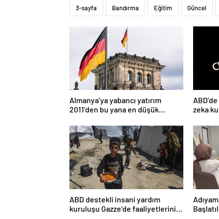
3-sayfa
Bandırma
Eğitim
Güncel
Almanya’ya yabancı yatırım
ABD’de 
2011’den bu yana en düşük
zeka ku
seviyede
ücretini
ABD destekli insani yardım
Adıyama
kuruluşu Gazze’de faaliyetlerini
Başlatıl
başlatacağını duyurdu