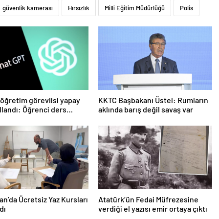
güvenlik kamerası
Hırsızlık
Milli Eğitim Müdürlüğü
Polis
öğretim görevlisi yapay
KKTC Başbakanı Üstel: Rumların
llandı: Öğrenci ders
aklında barış değil savaş var
 geri istedi
n’da Ücretsiz Yaz Kursları
Atatürk’ün Fedai Müfrezesine
dı
verdiği el yazısı emir ortaya çıktı