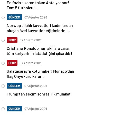
En fazla kızaran takım Antalyaspor!
Tam 5 futbolcu….
GÜNDEM
07 Ağustos 2026
Norweç silahlı kuvvetleri kadınlardan
oluşan özel kuvvetler eğitimlerini
başlattı.
SPOR
07 Ağustos 2026
Cristiano Ronaldo’nun akıllara zarar
tüm kariyerinin istatistiğini çıkardık !
SPOR
07 Ağustos 2026
Galatasaray’a kötü haber! Monaco’dan
flaş Onyekuru kararı.
GÜNDEM
07 Ağustos 2026
Trump’tan seçim sonrası ilk mülakat
GÜNDEM
07 Ağustos 2026