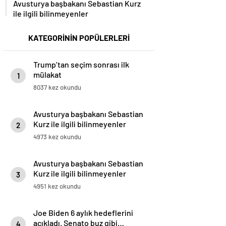
Avusturya başbakanı Sebastian Kurz
ile ilgili bilinmeyenler
KATEGORİNİN POPÜLERLERİ
Trump’tan seçim sonrası ilk
mülakat
1
8037 kez okundu
Avusturya başbakanı Sebastian
Kurz ile ilgili bilinmeyenler
2
4973 kez okundu
Avusturya başbakanı Sebastian
Kurz ile ilgili bilinmeyenler
3
4951 kez okundu
Joe Biden 6 aylık hedeflerini
açıkladı. Senato buz gibi…
4