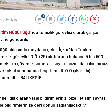
0
News
Eğitim Müdürlüğü
‘nde temizlik görevlisi olarak çalışan
evine gönderildi.
ürlüğü binasında meydana geldi. İşkur’dan Toplum
izlik görevlisi O.Ö. (25) bir büroda bulunan 5 bin 500
irmek için güvenlik kamerası kayıt cihazını da çalan hırsız,
 ve takibi sonucunda tespit edildi. O.Ö çıkarıldığı
derildi. – BALIKESİR
le ilgili olarak yasal bildirimlerinizi bize iletişim sayfası
de bildirimlerinize geri dönüş sağlanılacaktır.”