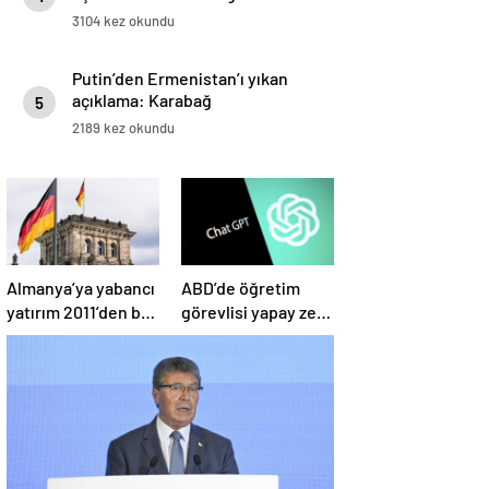
3104 kez okundu
Putin’den Ermenistan’ı yıkan
açıklama: Karabağ
5
Azerbaycan’ın ayrılmaz bir
2189 kez okundu
parçasıdır!
Almanya’ya yabancı
ABD’de öğretim
yatırım 2011’den bu
görevlisi yapay zeka
yana en düşük
kullandı: Öğrenci
seviyede
ders ücretini geri
istedi