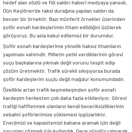
hedef alan sözlü ve fiili saldırı haberi medyaya yansıdı.
Dün Keçiören’de taksi durağına yapılan saldırı da
benzer bir örnektir. Bazı münferit örnekler üzerinden
şoför esnafı kardeşlerimin itham edildiğini üzülerek
görüyoruz. Bu asla kabul edilemez bir durumdur.
Şoför esnafı kardeşlerime yönelik haksız ithamların
yapılması vahimdir. Milletin yetki verdiklerinin görevi
suçu başkalarına yıkmak değil sorunu tespit edip
çözüm üretmektir. Trafik sürekli sıkışıyorsa burada
şoför kardeşlerim suçlu değil mağdur konumundadır.
Özellikle artan trafik keşmekeşinden şoför esnafı
kardeşim herkesten çok daha fazla etkileniyor. Görevi
trafiği hafifletmek olanların kendi beceriksizliklerinin
vebalini şoförlerimize yüklemesi işgüzarlıktır.
Enerjimizi ve kapasitemizi bahane aramak için değil
sorunları çözmek için kullandık. Gece gündüz çalışarak