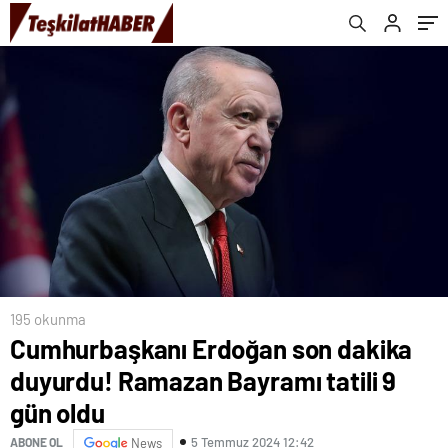
195 okunma
Cumhurbaşkanı Erdoğan son dakika
duyurdu! Ramazan Bayramı tatili 9
gün oldu
5 Temmuz 2024 12:42
ABONE OL
News