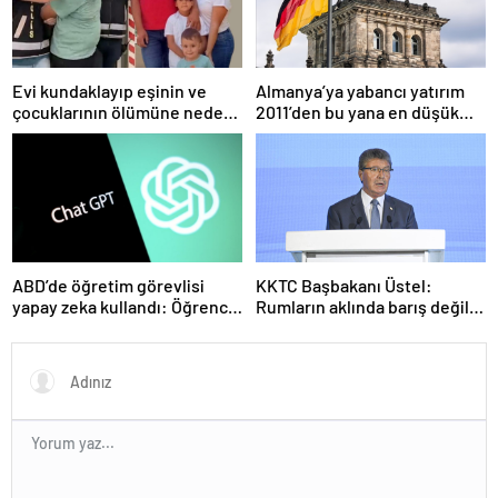
Evi kundaklayıp eşinin ve
Almanya’ya yabancı yatırım
çocuklarının ölümüne neden
2011’den bu yana en düşük
olmuştu! Yeni görüntüler
seviyede
ortaya çıktı
ABD’de öğretim görevlisi
KKTC Başbakanı Üstel:
yapay zeka kullandı: Öğrenci
Rumların aklında barış değil
ders ücretini geri istedi
savaş var