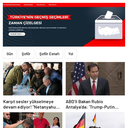
Gün
Şoför
Şoför Esnafı
Yol
Karşıt sesler yükselmeye
ABD’li Bakan Rubio
devam ediyor! “Netanyahu
Antalya’da: ‘Trump-Putin
geleceğimizi Gazze’nin
görüşmedikçe başaramayız’
kumlarına gömüyor”