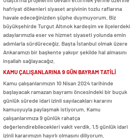
Ulaştırma projelerini devam ettirmek yerine üzerine
hafriyat dökenleri siyaset arşivinin tozlu raflarına
havale edeceğinizden şüphe duymuyorum. Biz
büyükşehirde Turgut Altınok kardeşim ve ilçelerdeki
adaylarımızla eser ve hizmet siyaseti yolunda emin
adımlarla sürdüreceğiz. Başta İstanbul olmak üzere
Ankaramızı bir başkente yakışır şekilde hal almasını
inşallah sağlayacağız.
KAMU ÇALIŞANLARINA 9 GÜN BAYRAM TATİLİ
Kamu çalışanlarımızın 10 Nisan 2024 tarihinde
başlayacak ramazan bayramı öncesindeki bir buçuk
günlük sürede idari izinli sayılacakları kararını
kamuoyuyla paylaşmak istiyorum. Kamu
çalışanlarımıza 9 günlük rahatça
değerlendirebilecekleri vakit verdik. 1,5 günlük idari
izinli kararımızın hayırlı olmasını diliyorum.