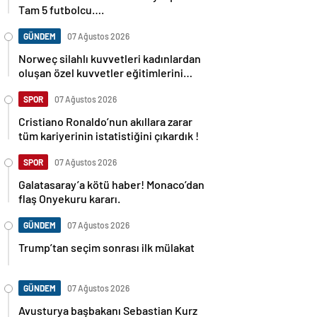
Tam 5 futbolcu….
GÜNDEM
07 Ağustos 2026
Norweç silahlı kuvvetleri kadınlardan
oluşan özel kuvvetler eğitimlerini
başlattı.
SPOR
07 Ağustos 2026
Cristiano Ronaldo’nun akıllara zarar
tüm kariyerinin istatistiğini çıkardık !
SPOR
07 Ağustos 2026
Galatasaray’a kötü haber! Monaco’dan
flaş Onyekuru kararı.
GÜNDEM
07 Ağustos 2026
Trump’tan seçim sonrası ilk mülakat
GÜNDEM
07 Ağustos 2026
Avusturya başbakanı Sebastian Kurz