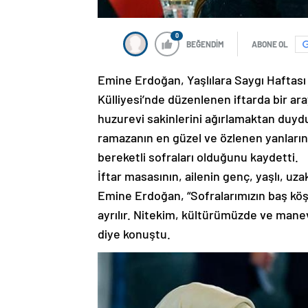
0
BEĞENDİM
ABONE OL
Emine Erdoğan, Yaşlılara Saygı Haftası 
Külliyesi’nde düzenlenen iftarda bir ar
huzurevi sakinlerini ağırlamaktan duy
ramazanın en güzel ve özlenen yanlarınd
bereketli sofraları olduğunu kaydetti.
İftar masasının, ailenin genç, yaşlı, uza
Emine Erdoğan, “Sofralarımızın baş köşes
ayrılır. Nitekim, kültürümüzde ve manev
diye konuştu.