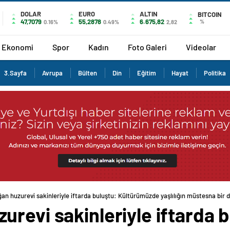
DOLAR
EURO
ALTIN
BITCOIN
47,7079
55,2878
6.675,82
%
0.16%
0.49%
2,82
Ekonomi
Spor
Kadın
Foto Galeri
Videolar
3.Sayfa
Avrupa
Bülten
Din
Eğitim
Hayat
Politika
n huzurevi sakinleriyle iftarda buluştu: Kültürümüzde yaşlılığın müstesna bir d
revi sakinleriyle iftarda b