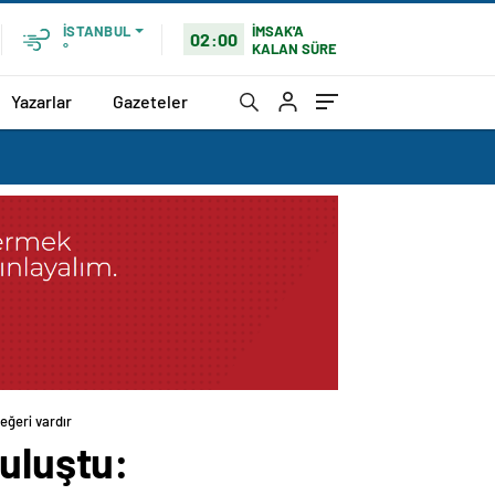
İMSAK'A
İSTANBUL
02:00
KALAN SÜRE
°
Yazarlar
Gazeteler
eğeri vardır
uluştu: