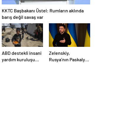
KKTC Başbakanı Üstel: Rumların aklında
barış değil savaş var
ABD destekli insani
Zelenskiy,
yardım kuruluşu
Rusya’nın Paskalya
Gazze’de
Bayramı için ilan
faaliyetlerini
ettiği geçici
başlatacağını
ateşkesi ihlal
duyurdu
ettiğini belirtti