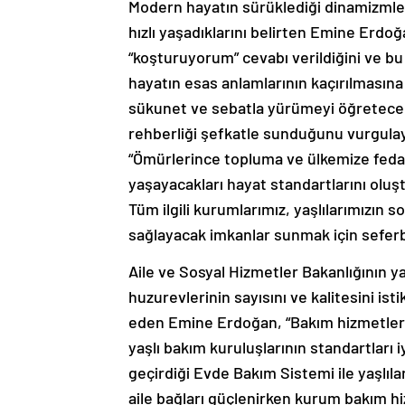
Modern hayatın sürüklediği dinamizmle
hızlı yaşadıklarını belirten Emine Erdoğ
“koşturuyorum” cevabı verildiğini ve bu 
hayatın esas anlamlarının kaçırılmasın
sükunet ve sebatla yürümeyi öğretecek
rehberliği şefkatle sunduğunu vurgula
“Ömürlerince topluma ve ülkemize fedaka
yaşayacakları hayat standartlarını olu
Tüm ilgili kurumlarımız, yaşlılarımızın 
sağlayacak imkanlar sunmak için seferb
Aile ve Sosyal Hizmetler Bakanlığının yaş
huzurevlerinin sayısını ve kalitesini ist
eden Emine Erdoğan, “Bakım hizmetlerini
yaşlı bakım kuruluşlarının standartları i
geçirdiği Evde Bakım Sistemi ile yaşlıl
aile bağları güçlenirken kurum bakım hi