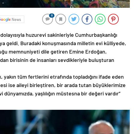
0
News
dolayısıyla huzurevi sakinleriyle Cumhurbaşkanlığı
aya geldi. Buradaki konuşmasında milletin evi külliyede,
duğu memnuniyeti dile getiren Emine Erdoğan,
an birisinin de insanları sevdikleriyle buluşturan
k, yakın tüm fertlerini etrafında topladığını ifade eden
i ise aileyi birleştiren, bir arada tutan büyüklerimize
i dünyamızda, yaşlılığın müstesna bir değeri vardır”