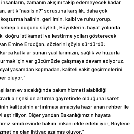
 insanların, zamanın akışını takip edemeyecek kadar
an, artık “nasılsın?” sorusuna karşılık, daha çok
koşturma halinin, gerilimin, kalbi ve ruhu yorup,
a sebep olduğunu söyledi. Büyüklerin, hayat yolunda
, doğru istikameti ve kestirme yolları gösterecek
yan Emine Erdoğan, sözlerini şöyle sürdürdü:
rca katkılar sunan yaşlılarımızın, sağlık ve huzurla
şturmak için var gücümüzle çalışmaya devam ediyoruz.
sosyal yaşamdan kopmadan, kaliteli vakit geçirmelerini
er oluyor.”
lıların ev sıcaklığında bakım hizmeti alabildiği
ikrarlı bir şekilde artırma gayretinde olduğuna işaret
n kalitesinin artırılması amacıyla hazırlanan rehber ile
yileştiriliyor. Diğer yandan Bakanlığımızın hayata
arımız kendi evinde bakım imkanı elde edebiliyor. Böylece
zmetine olan ihtiyaç azalmış oluyor.”