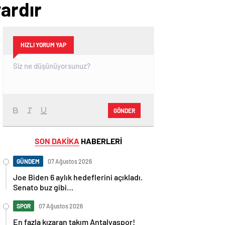
ardır
HIZLI YORUM YAP
GÖNDER
SON DAKİKA
HABERLERİ
GÜNDEM
07 Ağustos 2026
Joe Biden 6 aylık hedeflerini açıkladı.
Senato buz gibi…
SPOR
07 Ağustos 2026
En fazla kızaran takım Antalyaspor!