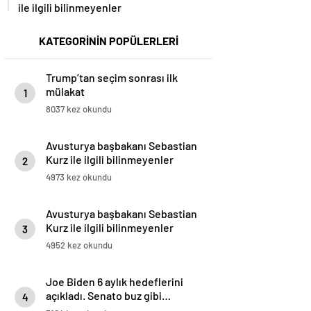
ile ilgili bilinmeyenler
KATEGORİNİN POPÜLERLERİ
Trump’tan seçim sonrası ilk
mülakat
1
8037 kez okundu
Avusturya başbakanı Sebastian
Kurz ile ilgili bilinmeyenler
2
4973 kez okundu
Avusturya başbakanı Sebastian
Kurz ile ilgili bilinmeyenler
3
4952 kez okundu
Joe Biden 6 aylık hedeflerini
açıkladı. Senato buz gibi…
4