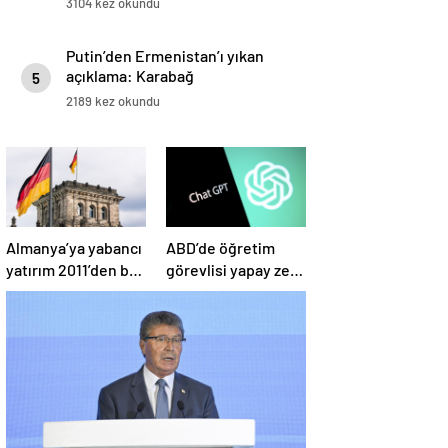
3104 kez okundu
Putin’den Ermenistan’ı yıkan
açıklama: Karabağ
5
Azerbaycan’ın ayrılmaz bir
2189 kez okundu
parçasıdır!
Almanya’ya yabancı
ABD’de öğretim
yatırım 2011’den bu
görevlisi yapay zeka
yana en düşük
kullandı: Öğrenci
seviyede
ders ücretini geri
istedi