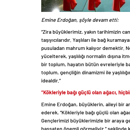
Emine
Erdoğan, şöyle devam etti:
“Zira büyüklerimiz, yakın tarihimizin can
taşıyıcılarıdır. Yaşlıları ile bağ kurama
pusuladan mahrum kalıyor demektir. Ne 
yücelterek, yaşlılığı normalin dışına it
bir toplum, hayatın bütün evreleriyle b
toplum, gençliğin dinamizmi ile yaşlılığı
idealdir.”
“Kökleriyle bağı güçlü olan ağacı, hiçb
Emine Erdoğan, büyüklerin, aileyi bir 
ederek, “Kökleriyle bağı güçlü olan ağac
Gençlerimizi büyüklerimizle bir araya ge
hassaten önemli görmeliyiz.” şeklinde 