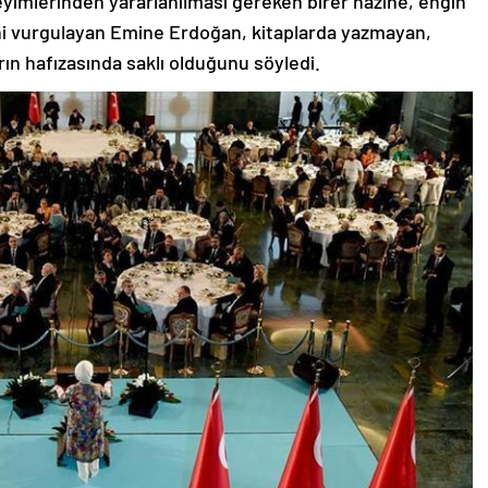
eyimlerinden yararlanılması gereken birer hazine, engin
ini vurgulayan Emine Erdoğan, kitaplarda yazmayan,
arın hafızasında saklı olduğunu söyledi.