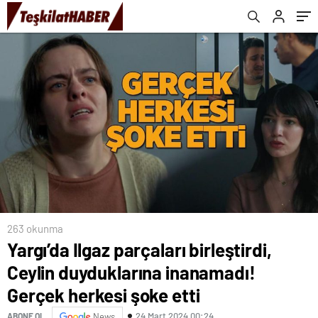
şoke etti
263 okunma
Yargı’da Ilgaz parçaları birleştirdi,
Ceylin duyduklarına inanamadı!
Gerçek herkesi şoke etti
24 Mart 2024 00:24
ABONE OL
News