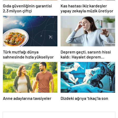
Gıda güvenliğinin garantisi
Kas hastası ikiz kardeşler
2,3 milyon çiftçi
yapay zekayla müzik üretiyor
Türk mutfağı dünya
Deprem geçti, sarsıntı hissi
sahnesinde hızla yükseliyor
kaldı: Hayalet deprem
algısına dikkat!
Anne adaylarına tavsiyeler
Dizdeki ağrıya ‘tıkaç’la son