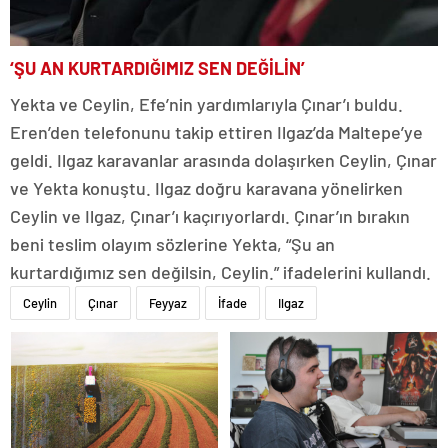
‘ŞU AN KURTARDIĞIMIZ SEN DEĞİLİN’
Yekta ve Ceylin, Efe’nin yardımlarıyla Çınar’ı buldu.
Eren’den telefonunu takip ettiren Ilgaz’da Maltepe’ye
geldi. Ilgaz karavanlar arasında dolaşırken Ceylin, Çınar
ve Yekta konuştu. Ilgaz doğru karavana yönelirken
Ceylin ve Ilgaz, Çınar’ı kaçırıyorlardı. Çınar’ın bırakın
beni teslim olayım sözlerine Yekta, “Şu an
kurtardığımız sen değilsin, Ceylin.” ifadelerini kullandı.
Ceylin
Çınar
Feyyaz
İfade
Ilgaz