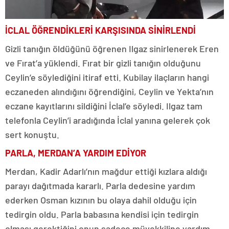
İCLAL ÖĞRENDİKLERİ KARŞISINDA SİNİRLENDİ
Gizli tanığın öldüğünü öğrenen Ilgaz sinirlenerek Eren
ve Fırat’a yüklendi. Fırat bir gizli tanığın olduğunu
Ceylin’e söylediğini itiraf etti. Kubilay ilaçların hangi
eczaneden alındığını öğrendiğini, Ceylin ve Yekta’nın
eczane kayıtlarını sildiğini İclal’e söyledi. Ilgaz tam
telefonla Ceylin’i aradığında İclal yanına gelerek çok
sert konuştu.
PARLA, MERDAN’A YARDIM EDİYOR
Merdan, Kadir Adarlı’nın mağdur ettiği kızlara aldığı
parayı dağıtmada kararlı. Parla dedesine yardım
ederken Osman kızının bu olaya dahil olduğu için
tedirgin oldu. Parla babasına kendisi için tedirgin
olması gerektiğini onun sadece müvekkiline yardım