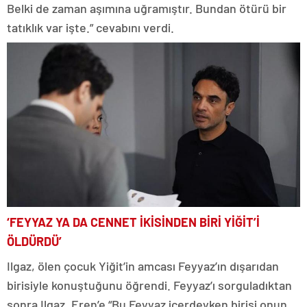
Belki de zaman aşımına uğramıştır. Bundan ötürü bir
tatıklık var işte.” cevabını verdi.
‘FEYYAZ YA DA CENNET İKİSİNDEN BİRİ YİĞİT’İ
ÖLDÜRDÜ’
Ilgaz, ölen çocuk Yiğit’in amcası Feyyaz’ın dışarıdan
birisiyle konuştuğunu öğrendi. Feyyaz’ı sorguladıktan
sonra Ilgaz, Eren’e “Bu Feyyaz içerdeyken birisi onun