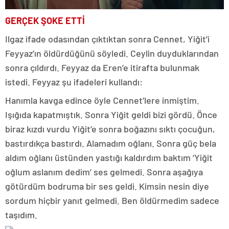
GERÇEK ŞOKE ETTİ
Ilgaz ifade odasından çıktıktan sonra Cennet, Yiğit’i
Feyyaz’ın öldürdüğünü söyledi. Ceylin duyduklarından
sonra çıldırdı. Feyyaz da Eren’e itirafta bulunmak
istedi. Feyyaz şu ifadeleri kullandı:
Hanımla kavga edince öyle Cennet’lere inmiştim.
Işığıda kapatmıştık. Sonra Yiğit geldi bizi gördü. Önce
biraz kızdı vurdu Yiğit’e sonra boğazını sıktı çocuğun,
bastırdıkça bastırdı. Alamadım oğlanı. Sonra güç bela
aldım oğlanı üstünden yastığı kaldırdım baktım ‘Yiğit
oğlum aslanım dedim’ ses gelmedi. Sonra aşağıya
götürdüm bodruma bir ses geldi. Kimsin nesin diye
sordum hiçbir yanıt gelmedi. Ben öldürmedim sadece
taşıdım.