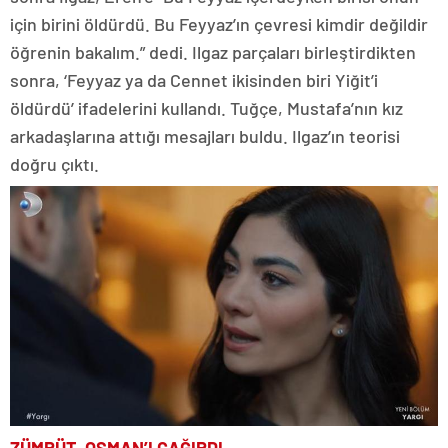
için birini öldürdü. Bu Feyyaz’ın çevresi kimdir değildir
öğrenin bakalım.” dedi. Ilgaz parçaları birleştirdikten
sonra, ‘Feyyaz ya da Cennet ikisinden biri Yiğit’i
öldürdü’ ifadelerini kullandı. Tuğçe, Mustafa’nın kız
arkadaşlarına attığı mesajları buldu. Ilgaz’ın teorisi
doğru çıktı.
ZÜMRÜT, OSMAN’I ÇAĞIRDI