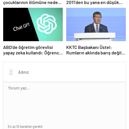
çocuklarının ölümüne neden
2011’den bu yana en düşük
olmuştu! Yeni görüntüler
seviyede
ortaya çıktı
ABD’de öğretim görevlisi
KKTC Başbakanı Üstel:
yapay zeka kullandı: Öğrenci
Rumların aklında barış değil
ders ücretini geri istedi
savaş var
En az 10 karakter gerekli