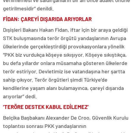
verilmemesi ve saldırganların bir an önce adalet önüne
getirilmesidir” denildi.
FİDAN: ÇAREYİ DIŞARIDA ARIYORLAR
Dışişleri Bakanı Hakan Fidan, iftar için bir araya geldiği
STK buluşmasında terör örgütü yandaşlarının Avrupa
ülkelerinde gerçekleştirdiği provokasyonlara yönelik
“PKK biz vurdukça köşeye sıkışıyor. Köşeye sıkıştıkça,
bu defa yıllardır onlara müsamaha gösteren ülkelerde
terör estiriyor. Devletimiz ise vatandaşına her şartta
sahip çıkıyor. Terör örgütleri şimdi Türkiye’de
kendilerine yaşam alanı bulamayınca, çareyi dışarıda
arıyorlar” dedi.
‘TERÖRE DESTEK KABUL EDİLEMEZ’
Belçika Başbakanı Alexander De Croo, Güvenlik Kurulu
toplantısı sonrası PKK yandaşlarının