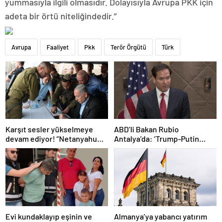
yummasıyla ilgili olmasıdır. Dolayısıyla Avrupa PKK için
adeta bir örtü niteliğindedir.”
Avrupa
Faaliyet
Pkk
Terör Örgütü
Türk
Karşıt sesler yükselmeye
ABD’li Bakan Rubio
devam ediyor! “Netanyahu
Antalya’da: ‘Trump-Putin
geleceğimizi Gazze’nin
görüşmedikçe başaramayız’
kumlarına gömüyor”
Evi kundaklayıp eşinin ve
Almanya’ya yabancı yatırım