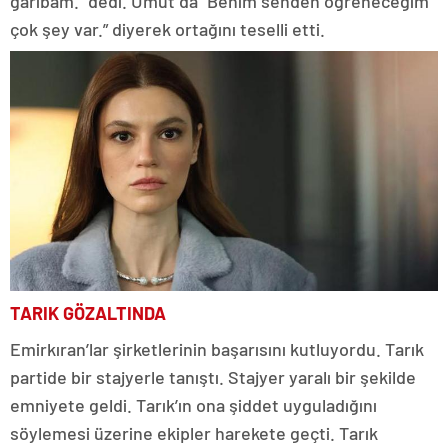
garibam.” dedi. Umut da “Benim senden öğreneceğim
çok şey var.” diyerek ortağını teselli etti.
TARIK GÖZALTINDA
Emirkıran’lar şirketlerinin başarısını kutluyordu. Tarık
partide bir stajyerle tanıştı. Stajyer yaralı bir şekilde
emniyete geldi. Tarık’ın ona şiddet uyguladığını
söylemesi üzerine ekipler harekete geçti. Tarık