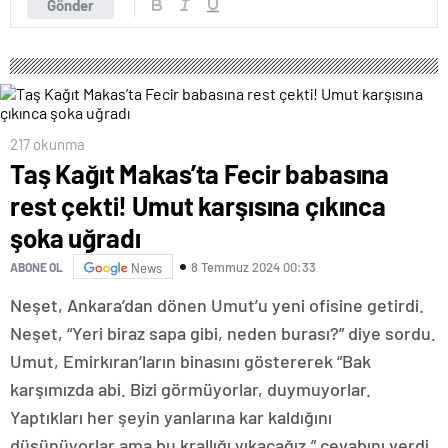
Gönder
217 okunma
Taş Kağıt Makas’ta Fecir babasına
rest çekti! Umut karşısına çıkınca
şoka uğradı
8 Temmuz 2024 00:33
ABONE OL
News
Neşet, Ankara’dan dönen Umut’u yeni ofisine getirdi.
Neşet, “Yeri biraz sapa gibi, neden burası?” diye sordu.
Umut, Emirkıran’ların binasını göstererek “Bak
karşımızda abi. Bizi görmüyorlar, duymuyorlar.
Yaptıkları her şeyin yanlarına kar kaldığını
düşünüyorlar ama bu krallığı yıkacağız.” cevabını verdi.