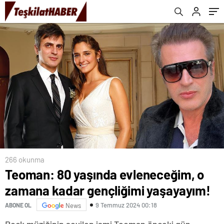
266 okunma
Teoman: 80 yaşında evleneceğim, o
zamana kadar gençliğimi yaşayayım!
9 Temmuz 2024 00:18
ABONE OL
News