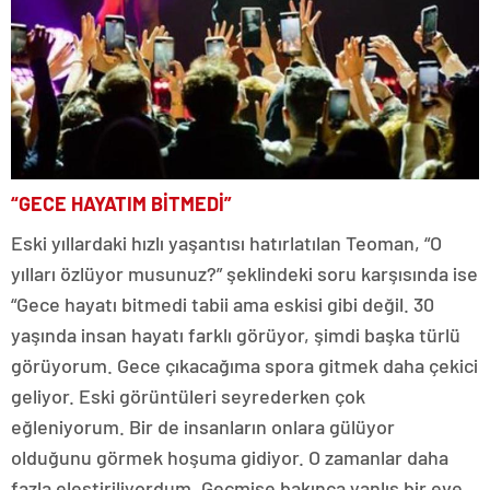
“GECE HAYATIM BİTMEDİ”
Eski yıllardaki hızlı yaşantısı hatırlatılan Teoman, “O
yılları özlüyor musunuz?” şeklindeki soru karşısında ise
“Gece hayatı bitmedi tabii ama eskisi gibi değil. 30
yaşında insan hayatı farklı görüyor, şimdi başka türlü
görüyorum. Gece çıkacağıma spora gitmek daha çekici
geliyor. Eski görüntüleri seyrederken çok
eğleniyorum. Bir de insanların onlara gülüyor
olduğunu görmek hoşuma gidiyor. O zamanlar daha
fazla eleştiriliyordum. Geçmişe bakınca yanlış bir eve