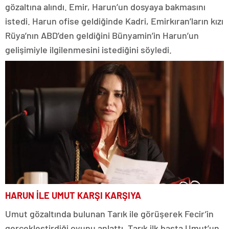
gözaltına alındı. Emir, Harun’un dosyaya bakmasını
istedi. Harun ofise geldiğinde Kadri, Emirkıran’ların kızı
Rüya’nın ABD’den geldiğini Bünyamin’in Harun’un
gelişimiyle ilgilenmesini istediğini söyledi.
HARUN İLE UMUT KARŞI KARŞIYA
Umut gözaltında bulunan Tarık ile görüşerek Fecir’in
gerçekleştirdiği oyunu anlattı. Tarık ilk başta Umut’un