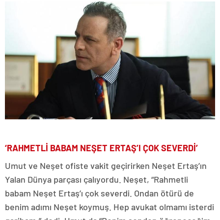
‘RAHMETLİ BABAM NEŞET ERTAŞ’I ÇOK SEVERDİ’
Umut ve Neşet ofiste vakit geçirirken Neşet Ertaş’ın
Yalan Dünya parçası çalıyordu. Neşet, “Rahmetli
babam Neşet Ertaş’ı çok severdi. Ondan ötürü de
benim adımı Neşet koymuş. Hep avukat olmamı isterdi