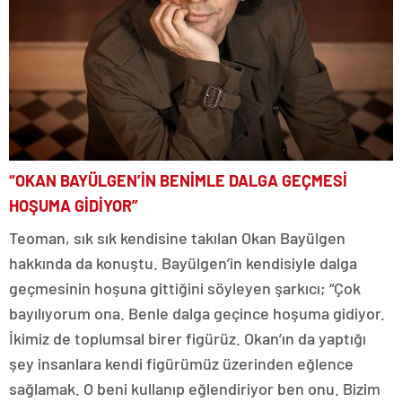
“OKAN BAYÜLGEN’İN BENİMLE DALGA GEÇMESİ
HOŞUMA GİDİYOR”
Teoman, sık sık kendisine takılan Okan Bayülgen
hakkında da konuştu. Bayülgen’in kendisiyle dalga
geçmesinin hoşuna gittiğini söyleyen şarkıcı; “Çok
bayılıyorum ona. Benle dalga geçince hoşuma gidiyor.
İkimiz de toplumsal birer figürüz. Okan’ın da yaptığı
şey insanlara kendi figürümüz üzerinden eğlence
sağlamak. O beni kullanıp eğlendiriyor ben onu. Bizim