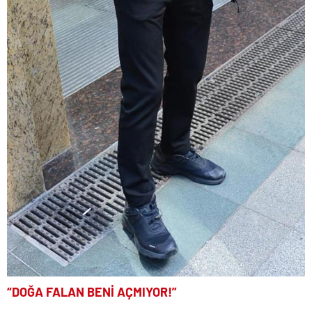
“DOĞA FALAN BENİ AÇMIYOR!”