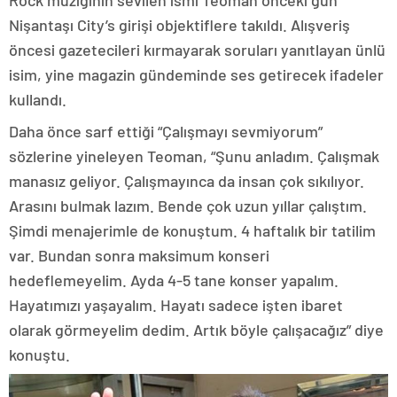
Rock müziğinin sevilen ismi Teoman önceki gün
Nişantaşı City’s girişi objektiflere takıldı. Alışveriş
öncesi gazetecileri kırmayarak soruları yanıtlayan ünlü
isim, yine magazin gündeminde ses getirecek ifadeler
kullandı.
Daha önce sarf ettiği “Çalışmayı sevmiyorum”
sözlerine yineleyen Teoman, “Şunu anladım. Çalışmak
manasız geliyor. Çalışmayınca da insan çok sıkılıyor.
Arasını bulmak lazım. Bende çok uzun yıllar çalıştım.
Şimdi menajerimle de konuştum. 4 haftalık bir tatilim
var. Bundan sonra maksimum konseri
hedeflemeyelim. Ayda 4-5 tane konser yapalım.
Hayatımızı yaşayalım. Hayatı sadece işten ibaret
olarak görmeyelim dedim. Artık böyle çalışacağız” diye
konuştu.