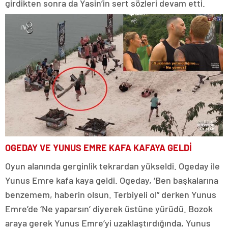
girdikten sonra da Yasin’in sert sözleri devam etti.
OGEDAY VE YUNUS EMRE KAFA KAFAYA GELDİ
Oyun alanında gerginlik tekrardan yükseldi. Ogeday ile
Yunus Emre kafa kaya geldi. Ogeday, ‘Ben başkalarına
benzemem, haberin olsun. Terbiyeli ol” derken Yunus
Emre’de ‘Ne yaparsın’ diyerek üstüne yürüdü. Bozok
araya gerek Yunus Emre’yi uzaklaştırdığında, Yunus