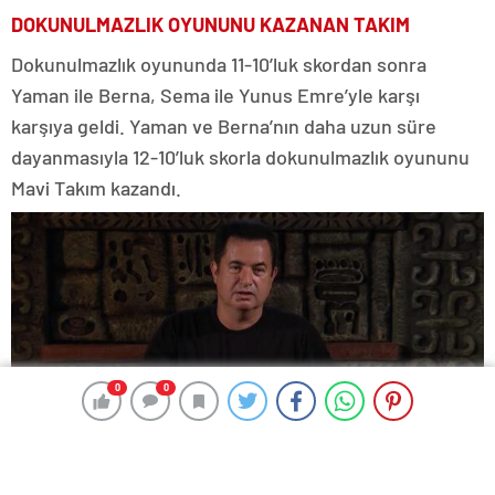
DOKUNULMAZLIK OYUNUNU KAZANAN TAKIM
Dokunulmazlık oyununda 11-10’luk skordan sonra
Yaman ile Berna, Sema ile Yunus Emre’yle karşı
karşıya geldi. Yaman ve Berna’nın daha uzun süre
dayanmasıyla 12-10’luk skorla dokunulmazlık oyununu
Mavi Takım kazandı.
0
0
0
0