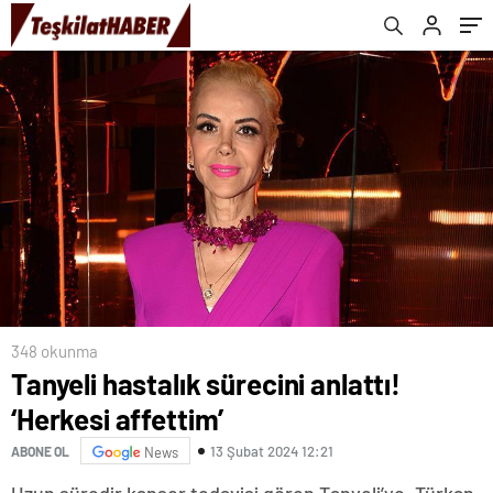
348 okunma
Tanyeli hastalık sürecini anlattı!
‘Herkesi affettim’
13 Şubat 2024 12:21
ABONE OL
News