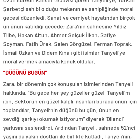
Uzun süredir kanser tedavisi gören Tanyeli’ye, Türkan
Şerbetçi sahibi olduğu mekenın ev sahipliğinde moral
gecesi düzenledi. Sanat ve cemiyet hayatından birçok
ünlünün katıldığı gecede; Zara’nın sahnesine Yıldız
Tilbe, Hakan Altun, Ahmet Selçuk İlkan, Safiye
Soyman, Fatih Ürek, Selen Görgüzel, Ferman Toprak,
İsmail Özkan ve Didem Kınalı gibi isimler Tanyeli’ye
moral vermek amacıyla konuk oldular.
“DÜĞÜNÜ BUGÜN”
Zara, bir dönemin çok konuşulan isimlerinden Tanyeli
hakkında, “Bu gece her şey güzeller güzeli Tanyeli’m
için. Sektörün en güzel kalpli insanları burada onun için
toplandılar. Tanyeli’nin düğünü bu gün. Onun en
sevdiği şarkıyı okumak istiyorum” diyerek ‘Dilenci’
şarkısını seslendirdi. Ardından Tanyeli, sahnede 52’nci
yaşını da yakın dostları ile birlikte kutladı. Tanyeli’nin,