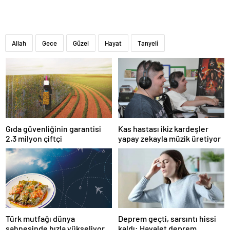
Allah
Gece
Güzel
Hayat
Tanyeli
Gıda güvenliğinin garantisi
Kas hastası ikiz kardeşler
2,3 milyon çiftçi
yapay zekayla müzik üretiyor
Türk mutfağı dünya
Deprem geçti, sarsıntı hissi
sahnesinde hızla yükseliyor
kaldı: Hayalet deprem