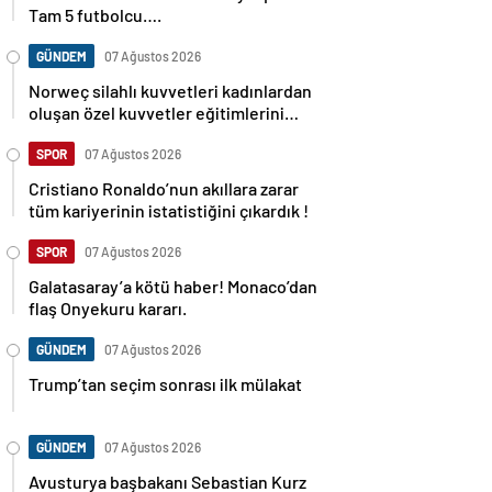
Tam 5 futbolcu….
GÜNDEM
07 Ağustos 2026
Norweç silahlı kuvvetleri kadınlardan
oluşan özel kuvvetler eğitimlerini
başlattı.
SPOR
07 Ağustos 2026
Cristiano Ronaldo’nun akıllara zarar
tüm kariyerinin istatistiğini çıkardık !
SPOR
07 Ağustos 2026
Galatasaray’a kötü haber! Monaco’dan
flaş Onyekuru kararı.
GÜNDEM
07 Ağustos 2026
Trump’tan seçim sonrası ilk mülakat
GÜNDEM
07 Ağustos 2026
Avusturya başbakanı Sebastian Kurz