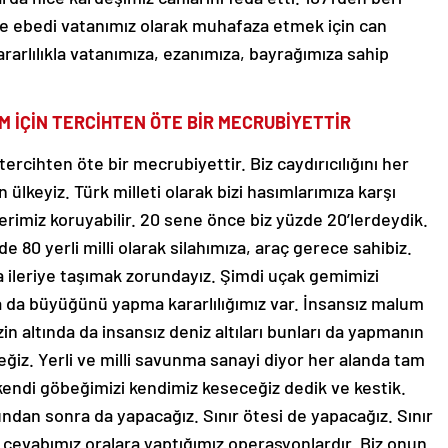
 ebedi vatanımız olarak muhafaza etmek için can
rarlılıkla vatanımıza, ezanımıza, bayrağımıza sahip
M İÇİN TERCİHTEN ÖTE BİR MECRUBİYETTİR
ercihten öte bir mecrubiyettir. Biz caydırıcılığını her
lkeyiz. Türk milleti olarak bizi hasımlarımıza karşı
lerimiz koruyabilir. 20 sene önce biz yüzde 20’lerdeydik.
 80 yerli milli olarak silahımıza, araç gerece sahibiz.
a ileriye taşımak zorundayız. Şimdi uçak gemimizi
ha da büyüğünü yapma kararlılığımız var. İnsansız malum
n altında da insansız deniz altıları bunları da yapmanın
ceğiz. Yerli ve milli savunma sanayi diyor her alanda tam
k kendi göbeğimizi kendimiz keseceğiz dedik ve kestik.
ndan sonra da yapacağız. Sınır ötesi de yapacağız. Sınır
ı cevabımız oralara yaptığımız operasyonlardır. Biz onun