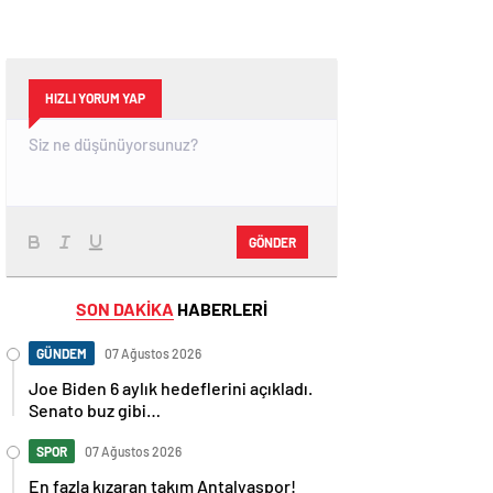
HIZLI YORUM YAP
GÖNDER
SON DAKİKA
HABERLERİ
GÜNDEM
07 Ağustos 2026
Joe Biden 6 aylık hedeflerini açıkladı.
Senato buz gibi…
SPOR
07 Ağustos 2026
En fazla kızaran takım Antalyaspor!