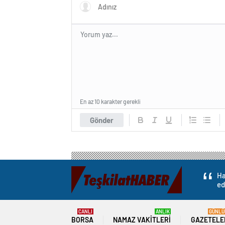
En az 10 karakter gerekli
Gönder
Ha
ed
CANLI
ANLIK
GÜNLÜ
BORSA
NAMAZ VAKITLERI
GAZETELE