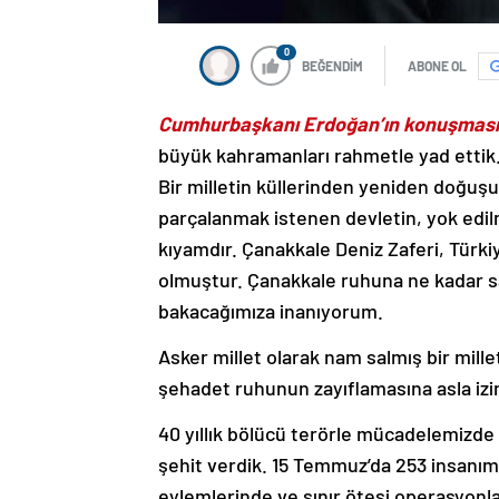
0
BEĞENDİM
ABONE OL
Cumhurbaşkanı Erdoğan’ın konuşmasınd
büyük kahramanları rahmetle yad ettik. 
Bir milletin küllerinden yeniden doğu
parçalanmak istenen devletin, yok edil
kıyamdır. Çanakkale Deniz Zaferi, Türk
olmuştur. Çanakkale ruhuna ne kadar s
bakacağımıza inanıyorum.
Asker millet olarak nam salmış bir mill
şehadet ruhunun zayıflamasına asla iz
40 yıllık bölücü terörle mücadelemizde 
şehit verdik. 15 Temmuz’da 253 insanım
eylemlerinde ve sınır ötesi operasyonlar