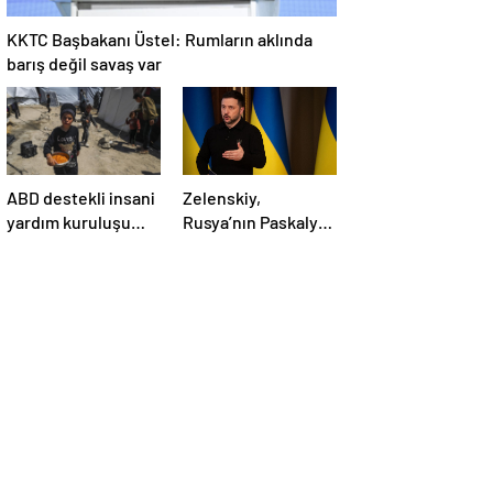
KKTC Başbakanı Üstel: Rumların aklında
barış değil savaş var
ABD destekli insani
Zelenskiy,
yardım kuruluşu
Rusya’nın Paskalya
Gazze’de
Bayramı için ilan
faaliyetlerini
ettiği geçici
başlatacağını
ateşkesi ihlal
duyurdu
ettiğini belirtti