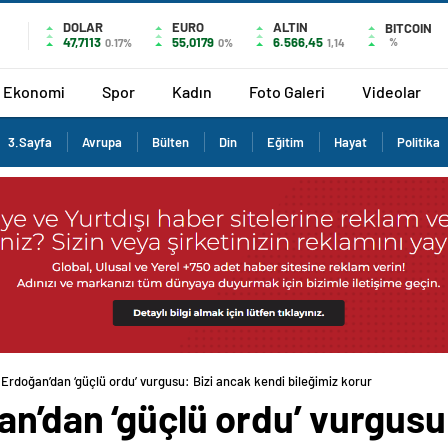
DOLAR
EURO
ALTIN
BITCOIN
47,7113
55,0179
6.566,45
%
0.17%
0%
1,14
Ekonomi
Spor
Kadın
Foto Galeri
Videolar
3.Sayfa
Avrupa
Bülten
Din
Eğitim
Hayat
Politika
Erdoğan’dan ‘güçlü ordu’ vurgusu: Bizi ancak kendi bileğimiz korur
n’dan ‘güçlü ordu’ vurgusu: