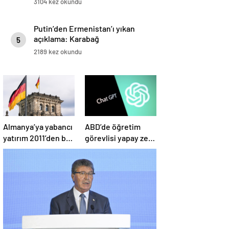
3104 kez okundu
Putin’den Ermenistan’ı yıkan
açıklama: Karabağ
5
Azerbaycan’ın ayrılmaz bir
2189 kez okundu
parçasıdır!
Almanya’ya yabancı
ABD’de öğretim
yatırım 2011’den bu
görevlisi yapay zeka
yana en düşük
kullandı: Öğrenci
seviyede
ders ücretini geri
istedi