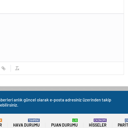
berleri anlık güncel olarak e-posta adresiniz üzerinden takip
ebilirsiniz.
K
TAHMİNİ
LİG
EKONOMİ
E
R
HAVA DURUMU
PUAN DURUMU
HISSELER
PARI