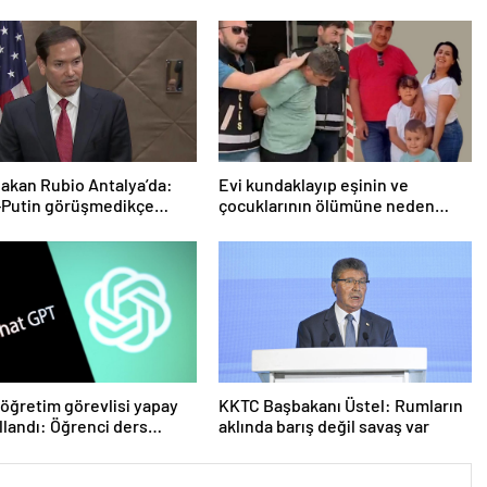
Bakan Rubio Antalya’da:
Evi kundaklayıp eşinin ve
-Putin görüşmedikçe
çocuklarının ölümüne neden
ayız’
olmuştu! Yeni görüntüler ortaya
çıktı
öğretim görevlisi yapay
KKTC Başbakanı Üstel: Rumların
llandı: Öğrenci ders
aklında barış değil savaş var
 geri istedi