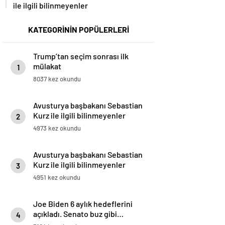
ile ilgili bilinmeyenler
KATEGORİNİN POPÜLERLERİ
Trump’tan seçim sonrası ilk
mülakat
1
8037 kez okundu
Avusturya başbakanı Sebastian
Kurz ile ilgili bilinmeyenler
2
4973 kez okundu
Avusturya başbakanı Sebastian
Kurz ile ilgili bilinmeyenler
3
4951 kez okundu
Joe Biden 6 aylık hedeflerini
açıkladı. Senato buz gibi…
4