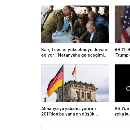
Karşıt sesler yükselmeye devam
ABD’li 
ediyor! “Netanyahu geleceğimizi
‘Trump
Gazze’nin kumlarına gömüyor”
başaram
Almanya’ya yabancı yatırım
ABD’de 
2011’den bu yana en düşük
zeka ku
seviyede
ücretini