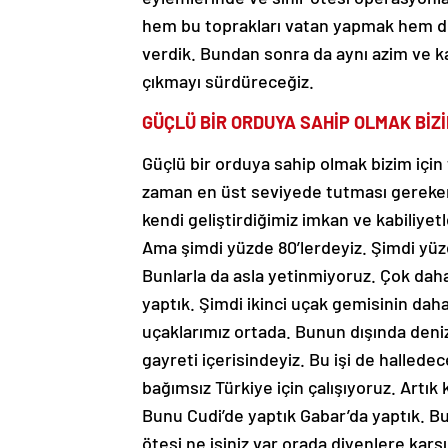
hem bu toprakları vatan yapmak hem de
verdik. Bundan sonra da aynı azim ve ka
çıkmayı sürdüreceğiz.
GÜÇLÜ BİR ORDUYA SAHİP OLMAK BİZİ
Güçlü bir orduya sahip olmak bizim için t
zaman en üst seviyede tutması gereken ü
kendi geliştirdiğimiz imkan ve kabiliyet
Ama şimdi yüzde 80’lerdeyiz. Şimdi yüzde
Bunlarla da asla yetinmiyoruz. Çok dah
yaptık. Şimdi ikinci uçak gemisinin da
uçaklarımız ortada. Bunun dışında denizi
gayreti içerisindeyiz. Bu işi de hallede
bağımsız Türkiye için çalışıyoruz. Artı
Bunu Cudi’de yaptık Gabar’da yaptık. Bu
ötesi ne işiniz var orada diyenlere karş