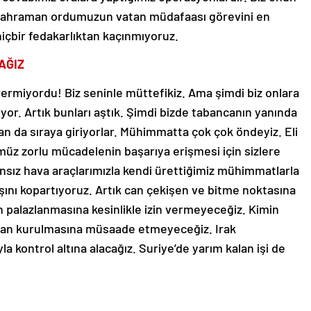
. Kahraman ordumuzun vatan müdafaası görevini en
hiçbir fedakarlıktan kaçınmıyoruz.
AĞIZ
ermiyordu! Biz seninle müttefikiz. Ama şimdi biz onlara
riyor. Artık bunları aştık. Şimdi bizde tabancanın yanında
dan da sıraya giriyorlar. Mühimmatta çok çok öndeyiz. Eli
müz zorlu mücadelenin başarıya erişmesi için sizlere
sansız hava araçlarımızla kendi ürettiğimiz mühimmatlarla
şını kopartıyoruz. Artık can çekişen ve bitme noktasına
en palazlanmasına kesinlikle izin vermeyeceğiz. Kimin
stan kurulmasına müsaade etmeyeceğiz. Irak
a kontrol altına alacağız. Suriye’de yarım kalan işi de