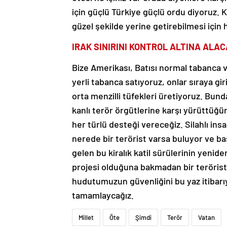
için güçlü Türkiye güçlü ordu diyoruz
güzel şekilde yerine getirebilmesi için 
IRAK SINIRINI KONTROL ALTINA ALAC
Bize Amerikası, Batısı normal tabanca v
yerli tabanca satıyoruz, onlar sıraya gi
orta menzilli tüfekleri üretiyoruz. Bun
kanlı terör örgütlerine karşı yürüttüğü
her türlü desteği vereceğiz. Silahlı in
nerede bir terörist varsa buluyor ve ba
gelen bu kiralık katil sürülerinin yenid
projesi olduğuna bakmadan bir teröri
hudutumuzun güvenliğini bu yaz itibarıyl
tamamlaycağız.
Millet
Öte
Şimdi
Terör
Vatan