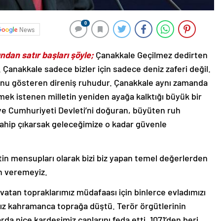
0
News
an satır başları şöyle;
Çanakkale Geçilmez dedirten
Çanakkale sadece bizler için sadece deniz zaferi değil.
şunu gösteren direniş ruhudur. Çanakkale aynı zamanda
mek istenen milletin yeniden ayağa kalktığı büyük bir
iye Cumhuriyeti Devleti’ni doğuran, büyüten ruh
ahip çıkarsak geleceğimize o kadar güvenle
etin mensupları olarak bizi biz yapan temel değerlerden
in veremeyiz.
vatan topraklarımız müdafaası için binlerce evladımızı
ız kahramanca toprağa düştü. Terör örgütlerinin
da nice kardeşimiz canlarını feda etti. 1071’den beri