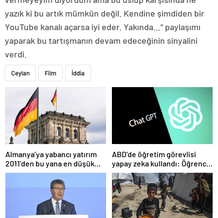
yazık ki bu artık mümkün değil. Kendine şimdiden bir
YouTube kanalı açarsa iyi eder. Yakında…” paylaşımı
yaparak bu tartışmanın devam edeceğinin sinyalini
verdi.
Ceylan
Film
İddia
Almanya’ya yabancı yatırım
ABD’de öğretim görevlisi
2011’den bu yana en düşük
yapay zeka kullandı: Öğrenci
seviyede
ders ücretini geri istedi