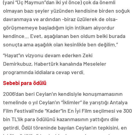
(yani “Üç Maymun”dan iki yıl önce) çok da önemli
olmayan bazı şeyler yüzünden kendisine birden soğuk
davranmaya ve ardından -biraz üzülerek de olsa-
görüşmemeye başladığım için intikam alıyordur
kendince… Evet, aşağılanan ben oldum belki burada
sonuçta ama aşağılık olan kesinlikle ben değilim.”
“Hayat”ın vizyonu devam ederken Zeki
Demirkubuz, Habertürk kanalında Meseleler
programında iddialara cevap verdi.
Sebebi para ödülü
2006’dan beri Ceylan’ın kendisiyle konuşmamasının
temelinde o yıl Ceylan’ın “İklimler” ile yarıştığı Antalya
Film Festivali’nde “Kader”in En İyi Film seçilmesi ve 300
bin TL’lik para ödülünü kazanmasının yattığını dile
getirdi. Ödül töreninde bayılan Ceylan’ın tepkisini, en