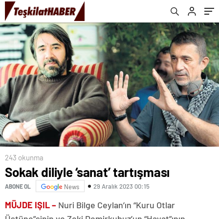
243 okunma
Sokak diliyle ‘sanat’ tartışması
29 Aralık 2023 00:15
ABONE OL
News
MÜJDE IŞIL –
Nuri Bilge Ceylan’ın “Kuru Otlar
Üstüne”sinin ve Zeki Demirkubuz’un “Hayat”ının