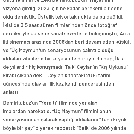
vizyona girdiği 2023 için ne kadar bereketli bir sene
oldu demiştik. Üstelik tek ortak nokta da bu değildi.
İkisi de 3.5 saat süren filmlerinden önce fotoğraf
sergileriyle bu sene sanatseverlerle buluşmuştu. Ama
iki sinemacı arasında 2006’dan beri devam eden küslük
ve “Üç Maymun”un senaryosunun çalıntı olduğu
iddiaları zihinlerin bir köşesinde duruyordu hep. İkisi
de yıllardır hiç konuşmadı. Ta ki Ceylan’ın “Kış Uykusu”
kitabı çıkana dek… Ceylan kitaptaki 2014 tarihli
güncesinde olayları ilk kez kendi penceresinden
anlattı.
Demirkubuz’un “Yeraltı” filminde yer alan
imalardan hareketle, “Üç Maymun” filmini onun
senaryosundan çalarak yaptığı iddialarını “Tabii ki yok
böyle bir şey” diyerek reddetti: “Belki de 2006 yılında