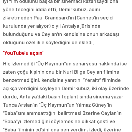
iyi film ödülünü başka bir sinemacı kazansaydı ona
yönelteceğini iddia etti. Demirkubuz, adını
zikretmeden Paul Grandsard’ın (Cannes’in seçici
kurulunda yer alıyor) o yıl Antalya jürisinde
bulunduğunu ve Ceylan’ın kendisine onun arkadaşı
olduğunu özellikle söylediğini de ekledi.
‘YouTube’u açsın’
Hiç izlemediği “Üç Maymun”un senaryosu hakkında ise
zaten çoğu kişinin onu bir Nuri Bilge Ceylan filmine
benzetmediğini, kendisine yanıtını “Yeraltı” filminde
açıkça verdiğini söyleyen Demirkubuz, iki olay üzerinde
durdu. Antalya’daki basın toplantısında sinema yazarı
Tunca Arslan’ın “Üç Maymun”un Yılmaz Güney’in
“Baba”sını anımsattığını belirtmesi üzerine Ceylan’ın
“Baba”yı izlemediğini söylemesine dikkat çekti ve
“Baba filminin cd’sini ona ben verdim, izledi, üzerine