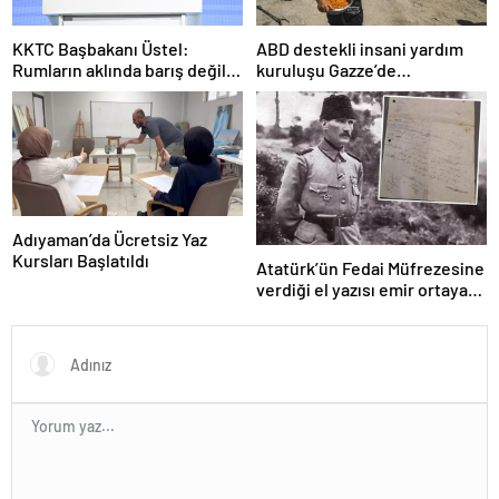
KKTC Başbakanı Üstel:
ABD destekli insani yardım
Rumların aklında barış değil
kuruluşu Gazze’de
savaş var
faaliyetlerini başlatacağını
duyurdu
Adıyaman’da Ücretsiz Yaz
Kursları Başlatıldı
Atatürk’ün Fedai Müfrezesine
verdiği el yazısı emir ortaya
çıktı