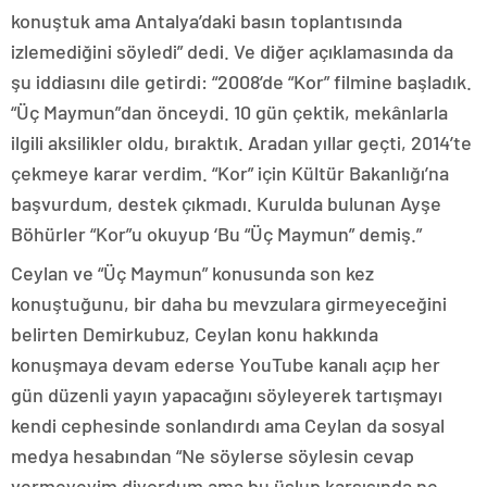
konuştuk ama Antalya’daki basın toplantısında
izlemediğini söyledi” dedi. Ve diğer açıklamasında da
şu iddiasını dile getirdi: “2008’de “Kor” filmine başladık.
“Üç Maymun”dan önceydi. 10 gün çektik, mekânlarla
ilgili aksilikler oldu, bıraktık. Aradan yıllar geçti, 2014’te
çekmeye karar verdim. “Kor” için Kültür Bakanlığı’na
başvurdum, destek çıkmadı. Kurulda bulunan Ayşe
Böhürler “Kor”u okuyup ‘Bu “Üç Maymun” demiş.”
Ceylan ve “Üç Maymun” konusunda son kez
konuştuğunu, bir daha bu mevzulara girmeyeceğini
belirten Demirkubuz, Ceylan konu hakkında
konuşmaya devam ederse YouTube kanalı açıp her
gün düzenli yayın yapacağını söyleyerek tartışmayı
kendi cephesinde sonlandırdı ama Ceylan da sosyal
medya hesabından “Ne söylerse söylesin cevap
vermeyeyim diyordum ama bu üslup karşısında ne