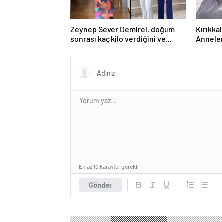
Zeynep Sever Demirel, doğum
Kırıkka
sonrası kaç kilo verdiğini ve
Annele
sırrını açıkladı
Sürpriz
En az 10 karakter gerekli
Gönder