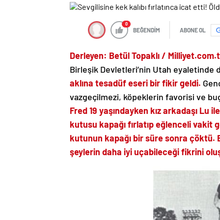
0
BEĞENDİM
ABONE OL
Derleyen: Betül Topaklı / Milliyet.com.
Birleşik Devletleri’nin Utah eyaletinde
aklına tesadüf eseri bir fikir geldi.
Genç
vazgeçilmezi, köpeklerin favorisi ve b
Fred 19 yaşındayken kız arkadaşı Lu ile
kutusu kapağı fırlatıp eğlenceli vaki
kutunun kapağı bir süre sonra çöktü.
şeylerin daha iyi uçabileceği fikrini ol