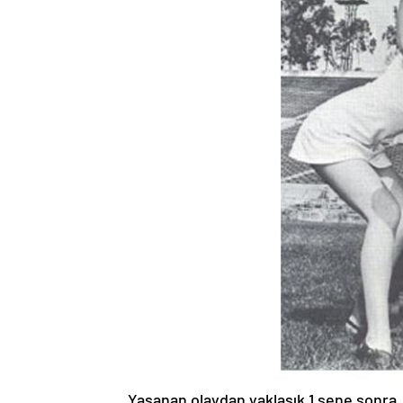
Yaşanan olaydan yaklaşık 1 sene sonra, F