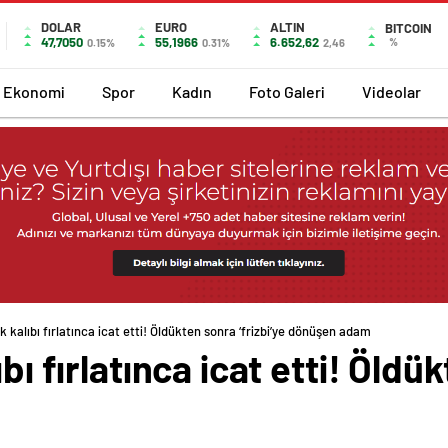
DOLAR
EURO
ALTIN
BITCOIN
47,7050
55,1966
6.652,62
%
0.15%
0.31%
2,46
Ekonomi
Spor
Kadın
Foto Galeri
Videolar
k kalıbı fırlatınca icat etti! Öldükten sonra ‘frizbi’ye dönüşen adam
bı fırlatınca icat etti! Öldük