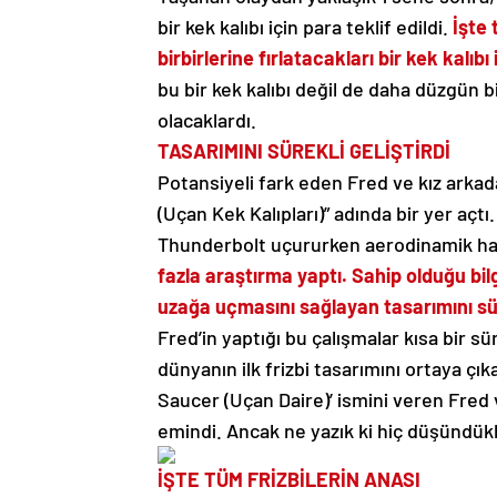
bir kek kalıbı için para teklif edildi.
İşte 
birbirlerine fırlatacakları bir kek kalıbı
bu bir kek kalıbı değil de daha düzgün b
olacaklardı.
TASARIMINI SÜREKLİ GELİŞTİRDİ
Potansiyeli fark eden Fred ve kız arka
(Uçan Kek Kalıpları)” adında bir yer açt
Thunderbolt uçururken aerodinamik hak
fazla araştırma yaptı. Sahip olduğu bil
uzağa uçmasını sağlayan tasarımını süre
Fred’in yaptığı bu çalışmalar kısa bir s
dünyanın ilk frizbi tasarımını ortaya çı
Saucer (Uçan Daire)’ ismini veren Fred 
emindi. Ancak ne yazık ki hiç düşündükler
İŞTE TÜM FRİZBİLERİN ANASI