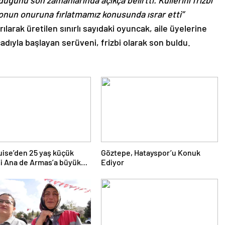
onun onuruna fırlatmamız konusunda ısrar etti”
ırılarak üretilen sınırlı sayıdaki oyuncak, aile üyelerine
cadıyla başlayan serüveni, frizbi olarak son buldu.
ise’den 25 yaş küçük
Göztepe, Hatayspor’u Konuk
si Ana de Armas’a büyük
Ediyor