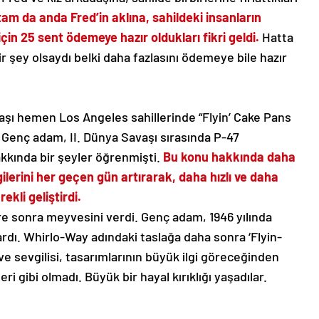
tam da anda Fred’in aklına, sahildeki insanların
 için 25 sent ödemeye hazır oldukları fikri geldi.
Hatta
ir şey olsaydı belki daha fazlasını ödemeye bile hazır
daşı hemen Los Angeles sahillerinde “Flyin’ Cake Pans
ı. Genç adam, II. Dünya Savaşı sırasında P-47
kında bir şeyler öğrenmişti.
Bu konu hakkında daha
gilerini her geçen gün artırarak, daha hızlı ve daha
kli geliştirdi.
üre sonra meyvesini verdi. Genç adam, 1946 yılında
kardı. Whirlo-Way adındaki taslağa daha sonra ‘Flyin-
ve sevgilisi, tasarımlarının büyük ilgi göreceğinden
i gibi olmadı. Büyük bir hayal kırıklığı yaşadılar.