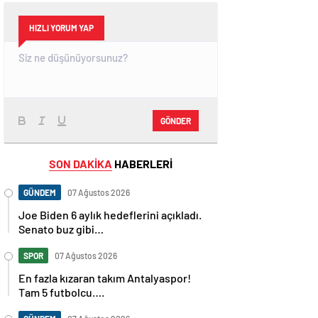
HIZLI YORUM YAP
GÖNDER
SON DAKİKA
HABERLERİ
GÜNDEM
07 Ağustos 2026
Joe Biden 6 aylık hedeflerini açıkladı.
Senato buz gibi…
SPOR
07 Ağustos 2026
En fazla kızaran takım Antalyaspor!
Tam 5 futbolcu….