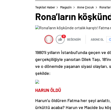
Teşkilat Haber
Magazin
Anne Çocuk
Rona’lar
Rona’ların köşkünd
0
BEĞENDİM
ABONE OL
1980’li yılların İstanbul’unda geçen ve 
gerçekçiliğiyle yansıtan Dilek Taşı, 18’
ve o dönemde yaşanan siyasi olayları, s
şekilde:
HARUN ÖLDÜ
Harun’u öldüren Fatma her şeyi anlattı.
ürküttü acaba? Harun ve Macide bu köşk