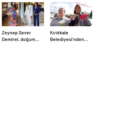
Zeynep Sever
Kırıkkale
Demirel, doğum
Belediyesi’nden
sonrası kaç kilo
Anneler Günü’nde
verdiğini ve sırrını
Duygulandıran
açıkladı
Sürpriz