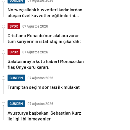
GÜNDEM
07 Ağustos 2026
Norweç silahlı kuvvetleri kadınlardan
oluşan özel kuvvetler eğitimlerini
başlattı.
SPOR
07 Ağustos 2026
Cristiano Ronaldo’nun akıllara zarar
tüm kariyerinin istatistiğini çıkardık !
SPOR
07 Ağustos 2026
Galatasaray’a kötü haber! Monaco’dan
flaş Onyekuru kararı.
GÜNDEM
07 Ağustos 2026
Trump’tan seçim sonrası ilk mülakat
GÜNDEM
07 Ağustos 2026
Avusturya başbakanı Sebastian Kurz
ile ilgili bilinmeyenler