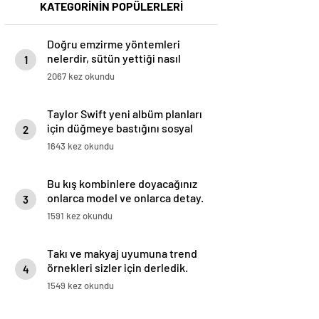
KATEGORİNİN POPÜLERLERİ
Doğru emzirme yöntemleri
nelerdir, sütün yettiği nasıl
1
anlaşılır?
2067 kez okundu
Taylor Swift yeni albüm planları
için düğmeye bastığını sosyal
2
medyadan duyurdu!
1643 kez okundu
Bu kış kombinlere doyacağınız
onlarca model ve onlarca detay.
3
1591 kez okundu
Takı ve makyaj uyumuna trend
örnekleri sizler için derledik.
4
1549 kez okundu