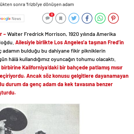
0
News
tr –
Walter Fredrick Morrison, 1920 yılında Amerika
 doğdu.
Ailesiyle birlikte Los Angeles’a taşınan Fred’in
 adamın bulduğu bu dahiyane fikir pikniklerin
ugün hâlâ kullandığımız oyuncağın tohumu olacaktı.
 birbirine Kaliforniya’daki bir bahçede
patlamış mısır
t geçiriyordu. Ancak söz konusu gelgitlere dayanamayan
 Bu durum da genç adam da kek tavasına benzer
uşturdu.