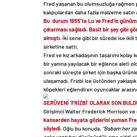
Fred yaşanan bu olumsuzluğa rağmen pes
kalıpçılardan daha fazla malzeme satın a
Bu durum 1955’te Lu ve Fred’in günümüz
çıkarması sağladı. Basit bir şey gibi g
almıştı.
İki sene gibi bir sürede ise iki
şirketine sattı.
Fred ve kız arkadaşının tasarımı kolay
bir yanına yayılacak bir eğlence aleti old
sonraki süreçte şirket için başka ürünler
ulaşamadı. Frizbi ise üstünden yaklaşık
köpekleri eğlendiren oyuncaklar arası
SERÜVENİ ‘FRİZBİ’ OLARAK SON BULD
Girişimci Walter Frederick Morrison ve e
kanserden hayata gözlerini yuman Fred
söyledi.
Oğlu bu konuda,
“Babam her zam
şaka yaptığını düşünürdük ama ciddi old