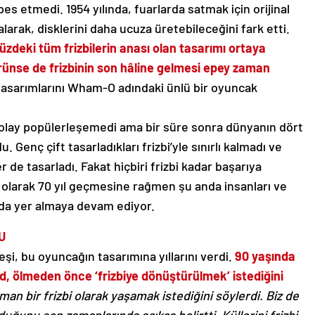
 etmedi. 1954 yılında, fuarlarda satmak için orijinal
larak, disklerini daha ucuza üretebileceğini fark etti.
deki tüm frizbilerin anası olan tasarımı ortaya
örünse de frizbinin son hâline gelmesi epey zaman
li tasarımlarını Wham-O adındaki ünlü bir oyuncak
 kolay popülerleşemedi ama bir süre sonra dünyanın dört
u. Genç çift tasarladıkları frizbi’yle sınırlı kalmadı ve
 de tasarladı. Fakat hiçbiri frizbi kadar başarıya
 olarak 70 yıl geçmesine rağmen şu anda insanları ve
nda yer almaya devam ediyor.
U
şi, bu oyuncağın tasarımına yıllarını verdi.
90 yaşında
, ölmeden önce ‘frizbiye dönüştürülmek’ istediğini
an bir frizbi olarak yaşamak istediğini söylerdi. Biz de
uğunu son zamanlarında açıkça belirtti. Küllerini frizbi