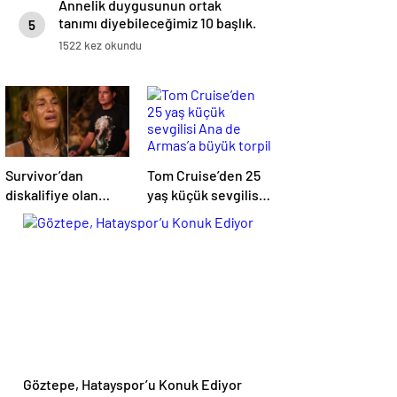
Annelik duygusunun ortak
tanımı diyebileceğimiz 10 başlık.
5
1522 kez okundu
Survivor’dan
Tom Cruise’den 25
diskalifiye olan
yaş küçük sevgilisi
Almeda Baylan en
Ana de Armas’a
büyük pişmanlığını
büyük torpil
itiraf etti
Göztepe, Hatayspor’u Konuk Ediyor