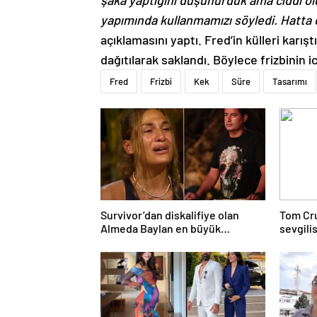
yapımında kullanmamızı söyledi. Hatta 
açıklamasını yaptı. Fred’in külleri karışt
dağıtılarak saklandı. Böylece frizbinin i
Fred
Frizbi
Kek
Süre
Tasarımı
Survivor’dan diskalifiye olan
Tom Cru
Almeda Baylan en büyük
sevgili
pişmanlığını itiraf etti
torpil