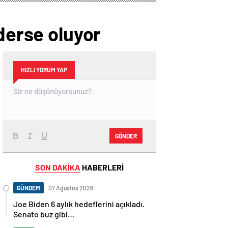
 derse oluyor
HIZLI YORUM YAP
GÖNDER
SON DAKİKA
HABERLERİ
GÜNDEM
07 Ağustos 2026
Joe Biden 6 aylık hedeflerini açıkladı.
Senato buz gibi…