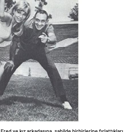
red ve kız arkadaşına, sahilde birbirlerine fırlattıkları