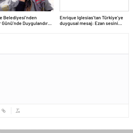
le Belediyesi’nden
Enrique Iglesias’tan Türkiye’ye
r Günü’nde Duygulandıran
duygusal mesaj: Ezan sesini
özledim