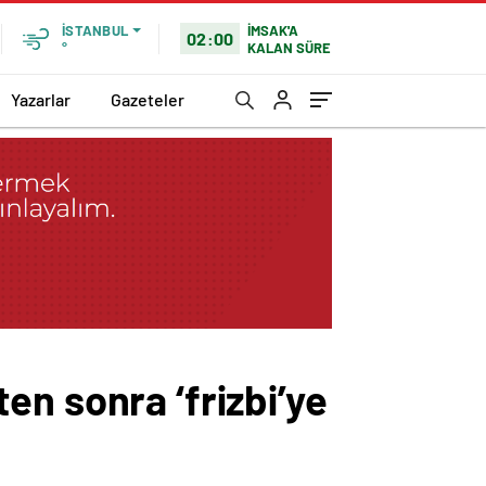
İMSAK'A
İSTANBUL
02:00
KALAN SÜRE
°
Yazarlar
Gazeteler
ten sonra ‘frizbi’ye