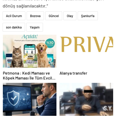
dönüş sağlanılacaktır.”
Acil Durum
Bozova
Güncel
Olay
Şanlıurfa
son dakika
Yaşam
Petmona : Kedi Maması ve
Alanya transfer
Köpek Maması İle Tüm Evcil
Hayvan Ürünleri