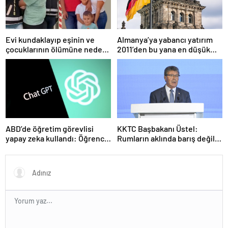
Evi kundaklayıp eşinin ve
Almanya’ya yabancı yatırım
çocuklarının ölümüne neden
2011’den bu yana en düşük
olmuştu! Yeni görüntüler
seviyede
ortaya çıktı
ABD’de öğretim görevlisi
KKTC Başbakanı Üstel:
yapay zeka kullandı: Öğrenci
Rumların aklında barış değil
ders ücretini geri istedi
savaş var