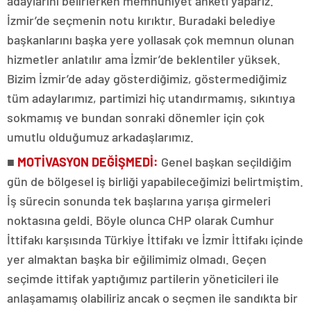
adaylarını belirlerken memnuniyet anketi yaparız.
İzmir’de seçmenin notu kırıktır. Buradaki belediye
başkanlarını başka yere yollasak çok memnun olunan
hizmetler anlatılır ama İzmir’de beklentiler yüksek.
Bizim İzmir’de aday gösterdiğimiz, göstermediğimiz
tüm adaylarımız, partimizi hiç utandırmamış, sıkıntıya
sokmamış ve bundan sonraki dönemler için çok
umutlu olduğumuz arkadaşlarımız.
■
MOTİVASYON DEĞİŞMEDİ:
Genel başkan seçildiğim
gün de bölgesel iş birliği yapabileceğimizi belirtmiştim.
İş sürecin sonunda tek başlarına yarışa girmeleri
noktasına geldi. Böyle olunca CHP olarak Cumhur
İttifakı karşısında Türkiye İttifakı ve İzmir İttifakı içinde
yer almaktan başka bir eğilimimiz olmadı. Geçen
seçimde ittifak yaptığımız partilerin yöneticileri ile
anlaşamamış olabiliriz ancak o seçmen ile sandıkta bir