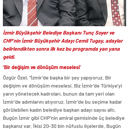
İzmir Büyükşehir Belediye Başkanı Tunç Soyer ve
CHP’nin İzmir Büyükşehir Adayı Cemil Tugay, adaylar
belirlendikten sonra ilk kez bu programda yan yana
geldi.
‘Bir değişim ve dönüşüm meselesi’
Özgür Özel, “İzmir’de başka bir şey yapıyoruz. Bir
değişim ve dönüşüm meselesi. Biz İzmir’de Türkiye’yi
yarın yönetecek kadroları, bunun da tam yeri olan
İzmir’de adımlarını atıyoruz. İzmir’de bu seçime kadar
görülebilen kadın belediye başkan adayı sayısı altı.
Bugün İzmir gibi CHP’nin amiral gemisinde üç belediye
başkanız var. İkisi 20-30 bin nüfuslu ilçelerde. Bugün