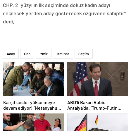
CHP, 2. yüzyılın ilk seçiminde dokuz kadın adayı
seçilecek yerden aday gösterecek özgüvene sahiptir”
dedi.
Aday
Chp
İzmir
İzmir'de
Seçim
Karşıt sesler yükselmeye
ABD’li Bakan Rubio
devam ediyor! “Netanyahu
Antalya’da: ‘Trump-Putin
geleceğimizi Gazze’nin
görüşmedikçe başaramayız’
kumlarına gömüyor”