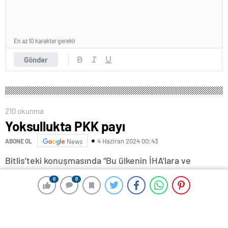
En az 10 karakter gerekli
Gönder
210 okunma
Yoksullukta PKK payı
4 Haziran 2024 00:43
ABONE OL
News
Bitlis’teki konuşmasında “Bu ülkenin İHA’lara ve
SİHA’lara ihtiyacı yok” demiş DEM’li Tuncer Bakırhan.
0
0
0
0
Silahlanmaya harcanan parayla insanlara aş ve iş
verilebileceğinden bahsetmiş.
Rakamlarla konuşmak iyidir. DEM geleneğinin, eski eş