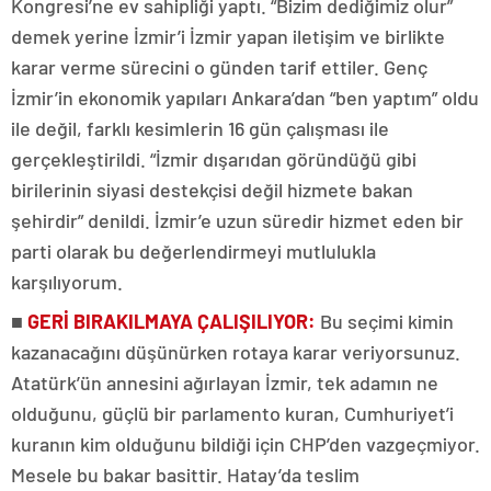
Kongresi’ne ev sahipliği yaptı. “Bizim dediğimiz olur”
demek yerine İzmir’i İzmir yapan iletişim ve birlikte
karar verme sürecini o günden tarif ettiler. Genç
İzmir’in ekonomik yapıları Ankara’dan “ben yaptım” oldu
ile değil, farklı kesimlerin 16 gün çalışması ile
gerçekleştirildi. “İzmir dışarıdan göründüğü gibi
birilerinin siyasi destekçisi değil hizmete bakan
şehirdir” denildi. İzmir’e uzun süredir hizmet eden bir
parti olarak bu değerlendirmeyi mutlulukla
karşılıyorum.
■
GERİ BIRAKILMAYA ÇALIŞILIYOR:
Bu seçimi kimin
kazanacağını düşünürken rotaya karar veriyorsunuz.
Atatürk’ün annesini ağırlayan İzmir, tek adamın ne
olduğunu, güçlü bir parlamento kuran, Cumhuriyet’i
kuranın kim olduğunu bildiği için CHP’den vazgeçmiyor.
Mesele bu bakar basittir. Hatay’da teslim