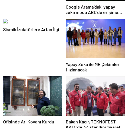
Google Arama’daki yapay
zeka modu ABD’de erişime
açıldı
Sismik İzolatörlere Artan İlgi
Yapay Zeka ile MR Çekimleri
Hızlanacak
Ofisinde Arı Kovanı Kurdu
Bakan Kacır, TEKNOFEST
KKTC’de AA standını ziyaret