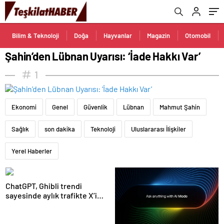
Bilim & Teknoloji
Doğa
Hayvanlar
Magazin
Otomobil
Şahin’den Lübnan Uyarısı: ‘İade Hakkı Var’
1
Ekonomi
Genel
Güvenlik
Lübnan
Mahmut Şahin
Sağlık
son dakika
Teknoloji
Uluslararası İlişkiler
Yerel Haberler
ChatGPT, Ghibli trendi
sayesinde aylık trafikte X’i
geçti