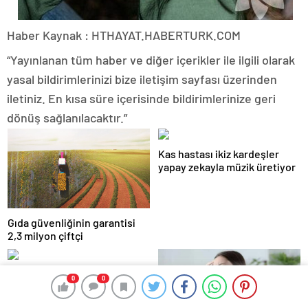
Haber Kaynak : HTHAYAT.HABERTURK.COM
“Yayınlanan tüm haber ve diğer içerikler ile ilgili olarak
yasal bildirimlerinizi bize iletişim sayfası üzerinden
iletiniz. En kısa süre içerisinde bildirimlerinize geri
dönüş sağlanılacaktır.”
Kas hastası ikiz kardeşler
yapay zekayla müzik üretiyor
Gıda güvenliğinin garantisi
2,3 milyon çiftçi
Türk mutfağı dünya
0
0
sahnesinde hızla yükseliyor