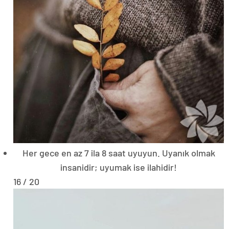
Her gece en az 7 ila 8 saat uyuyun. Uyanık olmak
insanidir; uyumak ise ilahidir!
16 / 20