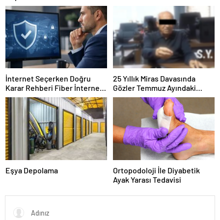
Hayvan Ürünleri
İnternet Seçerken Doğru
25 Yıllık Miras Davasında
Karar Rehberi Fiber İnternet
Gözler Temmuz Ayındaki
ve Ev İnterneti
Karar Duruşmasına Çevrildi
Eşya Depolama
Ortopodoloji İle Diyabetik
Ayak Yarası Tedavisi