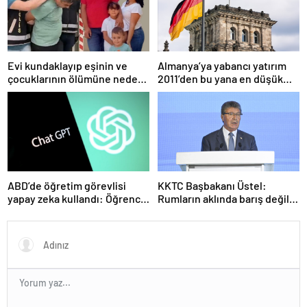
Evi kundaklayıp eşinin ve
Almanya’ya yabancı yatırım
çocuklarının ölümüne neden
2011’den bu yana en düşük
olmuştu! Yeni görüntüler
seviyede
ortaya çıktı
ABD’de öğretim görevlisi
KKTC Başbakanı Üstel:
yapay zeka kullandı: Öğrenci
Rumların aklında barış değil
ders ücretini geri istedi
savaş var