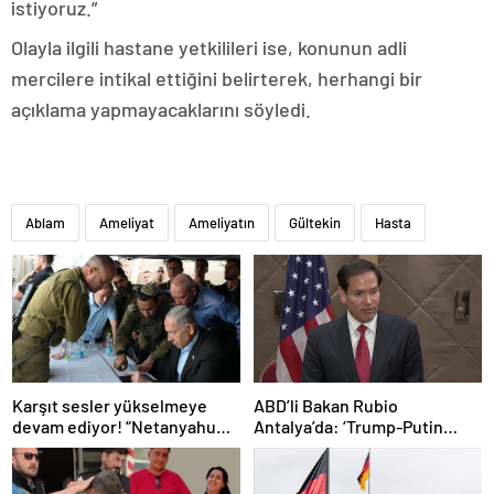
istiyoruz.”
Olayla ilgili hastane yetkilileri ise, konunun adli
mercilere intikal ettiğini belirterek, herhangi bir
açıklama yapmayacaklarını söyledi.
Ablam
Ameliyat
Ameliyatın
Gültekin
Hasta
Karşıt sesler yükselmeye
ABD’li Bakan Rubio
devam ediyor! “Netanyahu
Antalya’da: ‘Trump-Putin
geleceğimizi Gazze’nin
görüşmedikçe başaramayız’
kumlarına gömüyor”