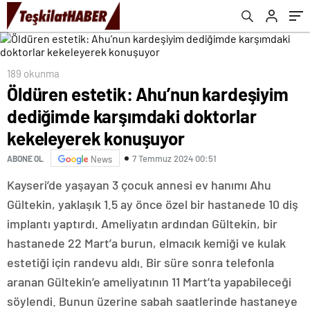
konuşuyor
189 okunma
Öldüren estetik: Ahu’nun kardeşiyim
dediğimde karşımdaki doktorlar
kekeleyerek konuşuyor
7 Temmuz 2024 00:51
ABONE OL
News
Kayseri’de yaşayan 3 çocuk annesi ev hanımı Ahu
Gültekin, yaklaşık 1.5 ay önce özel bir hastanede 10 diş
implantı yaptırdı. Ameliyatın ardından Gültekin, bir
hastanede 22 Mart’a burun, elmacık kemiği ve kulak
estetiği için randevu aldı. Bir süre sonra telefonla
aranan Gültekin’e ameliyatının 11 Mart’ta yapabileceği
söylendi. Bunun üzerine sabah saatlerinde hastaneye