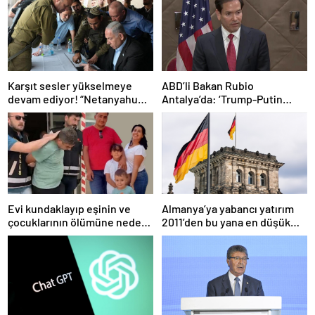
Karşıt sesler yükselmeye
ABD’li Bakan Rubio
devam ediyor! “Netanyahu
Antalya’da: ‘Trump-Putin
geleceğimizi Gazze’nin
görüşmedikçe başaramayız’
kumlarına gömüyor”
Evi kundaklayıp eşinin ve
Almanya’ya yabancı yatırım
çocuklarının ölümüne neden
2011’den bu yana en düşük
olmuştu! Yeni görüntüler
seviyede
ortaya çıktı