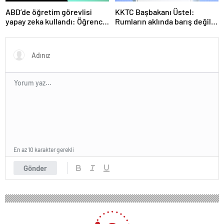
ABD’de öğretim görevlisi
KKTC Başbakanı Üstel:
yapay zeka kullandı: Öğrenci
Rumların aklında barış değil
ders ücretini geri istedi
savaş var
En az 10 karakter gerekli
Gönder