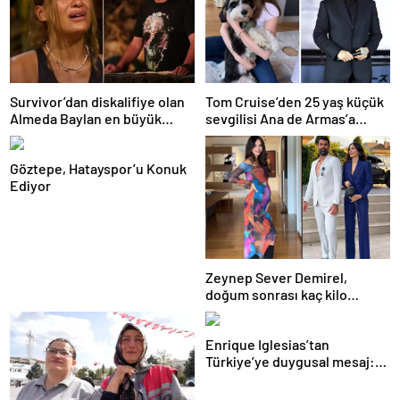
Survivor’dan diskalifiye olan
Tom Cruise’den 25 yaş küçük
Almeda Baylan en büyük
sevgilisi Ana de Armas’a
pişmanlığını itiraf etti
büyük torpil
Göztepe, Hatayspor’u Konuk
Ediyor
Zeynep Sever Demirel,
doğum sonrası kaç kilo
verdiğini ve sırrını açıkladı
Enrique Iglesias’tan
Türkiye’ye duygusal mesaj:
Ezan sesini özledim