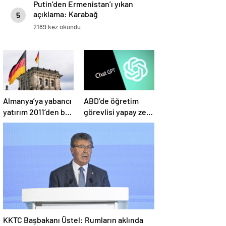
Putin’den Ermenistan’ı yıkan
açıklama: Karabağ
5
Azerbaycan’ın ayrılmaz bir
2189 kez okundu
parçasıdır!
Almanya’ya yabancı
ABD’de öğretim
yatırım 2011’den bu
görevlisi yapay zeka
yana en düşük
kullandı: Öğrenci
seviyede
ders ücretini geri
istedi
KKTC Başbakanı Üstel: Rumların aklında