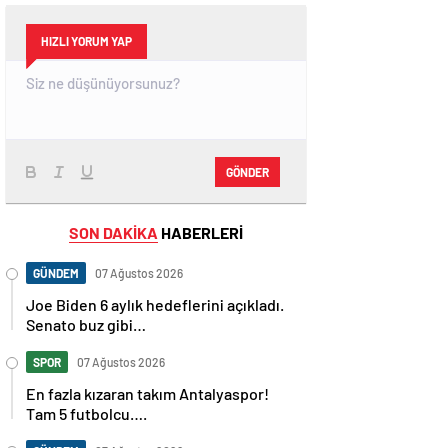
HIZLI YORUM YAP
GÖNDER
SON DAKİKA
HABERLERİ
GÜNDEM
07 Ağustos 2026
Joe Biden 6 aylık hedeflerini açıkladı.
Senato buz gibi…
SPOR
07 Ağustos 2026
En fazla kızaran takım Antalyaspor!
Tam 5 futbolcu….