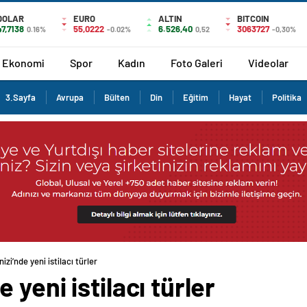
DOLAR
EURO
ALTIN
BITCOIN
47,7138
55,0222
6.526,40
3063727
0.16%
-0.02%
0,52
-0,30%
Ekonomi
Spor
Kadın
Foto Galeri
Videolar
3.Sayfa
Avrupa
Bülten
Din
Eğitim
Hayat
Politika
zi’nde yeni istilacı türler
yeni istilacı türler