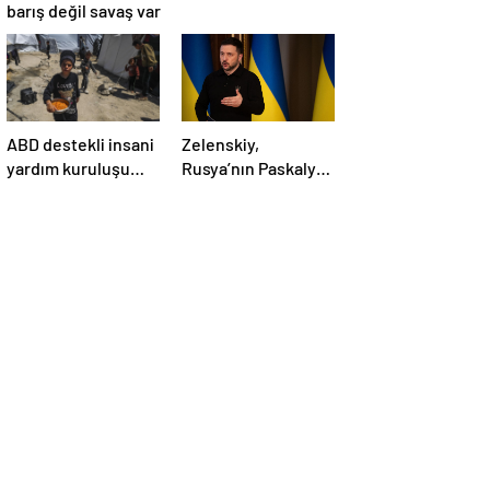
barış değil savaş var
ABD destekli insani
Zelenskiy,
yardım kuruluşu
Rusya’nın Paskalya
Gazze’de
Bayramı için ilan
faaliyetlerini
ettiği geçici
başlatacağını
ateşkesi ihlal
duyurdu
ettiğini belirtti