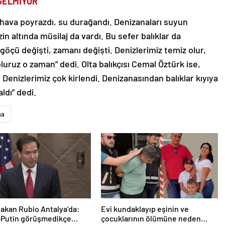
GELMİYOR”
 hava poyrazdı, su durağandı. Denizanaları suyun
in altında müsilaj da vardı. Bu sefer balıklar da
da göçü değişti, zamanı değişti. Denizlerimiz temiz olur,
luruz o zaman” dedi. Olta balıkçısı Cemal Öztürk ise,
 Denizlerimiz çok kirlendi. Denizanasından balıklar kıyıya
ldı” dedi.
ma
Bakan Rubio Antalya’da:
Evi kundaklayıp eşinin ve
-Putin görüşmedikçe
çocuklarının ölümüne neden