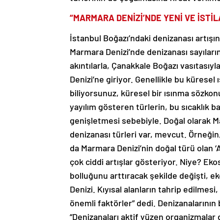
“MARMARA DENİZİ’NDE YENİ VE İSTİL
İstanbul Boğazı’ndaki denizanası artışın
Marmara Denizi’nde denizanası sayılarının 
akıntılarla, Çanakkale Boğazı vasıtasıyl
Denizi’ne giriyor. Genellikle bu küresel 
biliyorsunuz, küresel bir ısınma sözkonus
yayılım gösteren türlerin, bu sıcaklık ba
genişletmesi sebebiyle. Doğal olarak M
denizanası türleri var, mevcut. Örneği
da Marmara Denizi’nin doğal türü olan ‘
çok ciddi artışlar gösteriyor. Niye? Eko
bolluğunu arttıracak şekilde değişti, e
Denizi. Kıyısal alanların tahrip edilmesi,
önemli faktörler” dedi. Denizanalarının 
“Denizanaları aktif yüzen organizmalar de