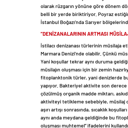
olarak rüzgarın yönüne göre dönem döne
belli bir yerde biriktiriyor. Poyraz est
İstanbul Boğazı’nda Sarıyer bölgelerind
“DENİZANALARININ ARTMASI MÜSİLAJ
İstilacı denizanası türlerinin müsilaja e
Marmara Denizi’nde olabilir. Çünkü müsi
Yani koşullar tekrar aynı duruma geldiğ
müsilajın oluşması için bir zemin hazırlı
fitoplanktonik türler, yani denizlerde 
yapıyor. Bakteriyel aktivite son derece
çözülmüş organik madde miktarı, askıd
aktiviteyi tetikleme sebebiyle, müsilaj 
aşırı artışı sonrasında, sıcaklık koşulları
aynı anda meydana geldiğinde bu fitopl
oluşması muhtemel” ifadelerini kullandı