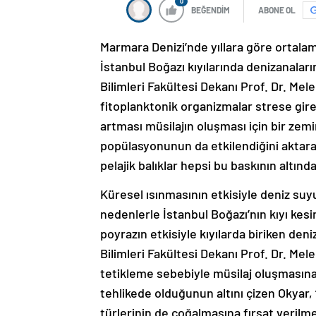
0
BEĞENDİM
ABONE OL
Marmara Denizi’nde yıllara göre ortalama 
İstanbul Boğazı kıyılarında denizanalar
Bilimleri Fakültesi Dekanı Prof. Dr. Melek
fitoplanktonik organizmalar strese gi
artması müsilajın oluşması için bir zemi
popülasyonunun da etkilendiğini aktara
pelajik balıklar hepsi bu baskının altında
Küresel ısınmasının etkisiyle deniz suyu s
nedenlerle İstanbul Boğazı’nın kıyı ke
poyrazın etkisiyle kıyılarda biriken deni
Bilimleri Fakültesi Dekanı Prof. Dr. Melek
tetikleme sebebiyle müsilaj oluşmasına z
tehlikede olduğunun altını çizen Okyar
türlerinin de çoğalmasına fırsat verilme