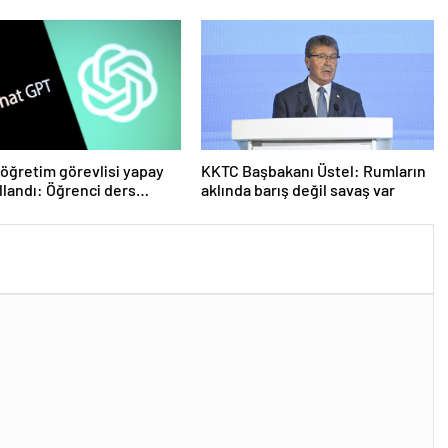
ayız’
olmuştu! Yeni görüntüler ortaya
çıktı
öğretim görevlisi yapay
KKTC Başbakanı Üstel: Rumların
llandı: Öğrenci ders
aklında barış değil savaş var
 geri istedi