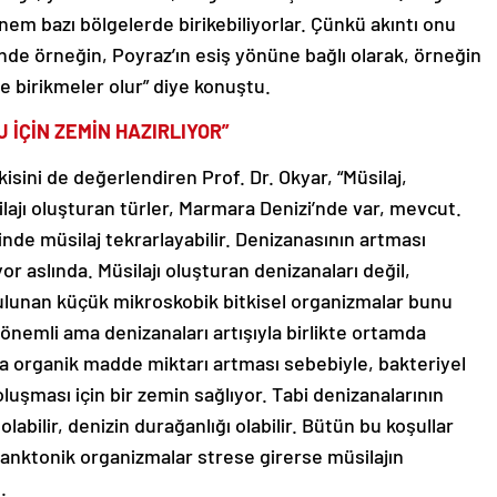
m bazı bölgelerde birikebiliyorlar. Çünkü akıntı onu
iğinde örneğin, Poyraz’ın esiş yönüne bağlı olarak, örneğin
e birikmeler olur” diye konuştu.
 İÇİN ZEMİN HAZIRLIYOR”
tkisini de değerlendiren Prof. Dr. Okyar, “Müsilaj,
lajı oluşturan türler, Marmara Denizi’nde var, mevcut.
inde müsilaj tekrarlayabilir. Denizanasının artması
yor aslında. Müsilajı oluşturan denizanaları değil,
bulunan küçük mikroskobik bitkisel organizmalar bunu
 önemli ama denizanaları artışıyla birlikte ortamda
a organik madde miktarı artması sebebiyle, bakteriyel
oluşması için bir zemin sağlıyor. Tabi denizanalarının
 olabilir, denizin durağanlığı olabilir. Bütün bu koşullar
anktonik organizmalar strese girerse müsilajın
.