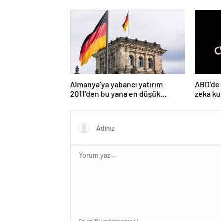
Gazze’nin kumlarına gömüyor”
başaram
Almanya’ya yabancı yatırım
ABD’de 
2011’den bu yana en düşük
zeka ku
seviyede
ücretini