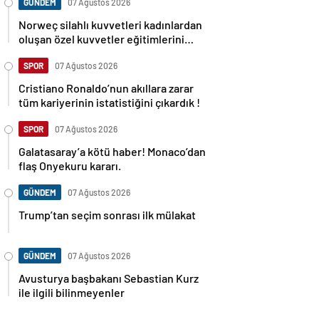
GÜNDEM
07 Ağustos 2026
Norweç silahlı kuvvetleri kadınlardan
oluşan özel kuvvetler eğitimlerini
başlattı.
SPOR
07 Ağustos 2026
Cristiano Ronaldo’nun akıllara zarar
tüm kariyerinin istatistiğini çıkardık !
SPOR
07 Ağustos 2026
Galatasaray’a kötü haber! Monaco’dan
flaş Onyekuru kararı.
GÜNDEM
07 Ağustos 2026
Trump’tan seçim sonrası ilk mülakat
GÜNDEM
07 Ağustos 2026
Avusturya başbakanı Sebastian Kurz
ile ilgili bilinmeyenler