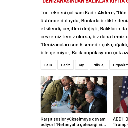
“DENİZANASINDAN BALIKLAR KIYIYA 
Tur teknesi çalışanı Kadir Akdere, “Dün
üstünde doluydu. Bunlarla birlikte deniz
etkilendi, çeşitleri değişti. Balıkların 
çevremiz temiz olursa, biz daha temiz o
“Denizanaları son 5 senedir çok çoğaldı.
bile gelmiyor. Balık popülasyonu çok aza
Balık
Deniz
Kıyı
Müsilaj
Organiz
Karşıt sesler yükselmeye devam
ABD’li 
ediyor! “Netanyahu geleceğimizi
‘Trump