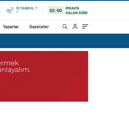
İMSAK'A
İSTANBUL
02:00
KALAN SÜRE
°
Yazarlar
Gazeteler