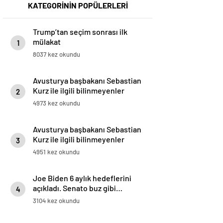
KATEGORİNİN POPÜLERLERİ
Trump’tan seçim sonrası ilk
mülakat
1
8037 kez okundu
Avusturya başbakanı Sebastian
Kurz ile ilgili bilinmeyenler
2
4973 kez okundu
Avusturya başbakanı Sebastian
Kurz ile ilgili bilinmeyenler
3
4951 kez okundu
Joe Biden 6 aylık hedeflerini
açıkladı. Senato buz gibi…
4
3104 kez okundu