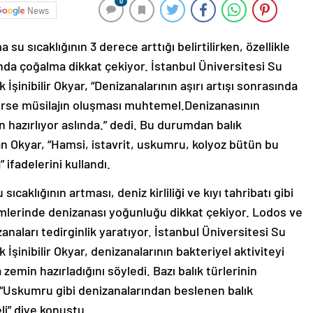
0
News
su sıcaklığının 3 derece arttığı belirtilirken, özellikle
ında çoğalma dikkat çekiyor. İstanbul Üniversitesi Su
 İşinibilir Okyar, “Denizanalarının aşırı artışı sonrasında
rerse müsilajın oluşması muhtemel.Denizanasının
n hazırlıyor aslında.” dedi. Bu durumdan balık
n Okyar, “Hamsi, istavrit, uskumru, kolyoz bütün bu
” ifadelerini kullandı.
ıcaklığının artması, deniz kirliliği ve kıyı tahribatı gibi
simlerinde denizanası yoğunluğu dikkat çekiyor. Lodos ve
zanaları tedirginlik yaratıyor. İstanbul Üniversitesi Su
 İşinibilir Okyar, denizanalarının bakteriyel aktiviteyi
emin hazırladığını söyledi. Bazı balık türlerinin
, “Uskumru gibi denizanalarından beslenen balık
li” diye konuştu.