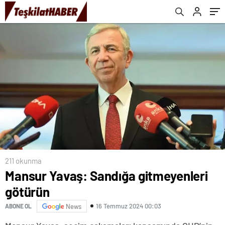
211 okunma
Mansur Yavaş: Sandığa gitmeyenleri
götürün
16 Temmuz 2024 00:03
ABONE OL
News