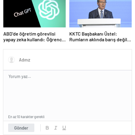
ABD’de öğretim görevlisi
KKTC Başbakanı Üstel:
yapay zeka kullandı: Öğrenci
Rumların aklında barış değil
ders ücretini geri istedi
savaş var
En az 10 karakter gerekli
Gönder