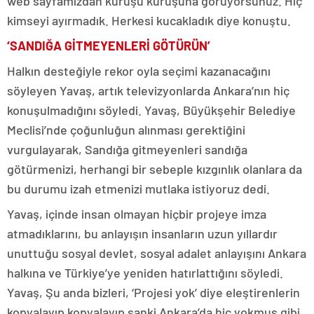
web sayfamızdan kuruşu kuruşuna görüyorsunuz. Hiç
kimseyi ayırmadık. Herkesi kucakladık diye konuştu.
‘SANDIĞA GİTMEYENLERİ GÖTÜRÜN’
Halkın desteğiyle rekor oyla seçimi kazanacağını
söyleyen Yavaş, artık televizyonlarda Ankara’nın hiç
konuşulmadığını söyledi. Yavaş, Büyükşehir Belediye
Meclisi’nde çoğunluğun alınması gerektiğini
vurgulayarak, Sandığa gitmeyenleri sandığa
götürmenizi, herhangi bir sebeple kızgınlık olanlara da
bu durumu izah etmenizi mutlaka istiyoruz dedi.
Yavaş, içinde insan olmayan hiçbir projeye imza
atmadıklarını, bu anlayışın insanların uzun yıllardır
unuttuğu sosyal devlet, sosyal adalet anlayışını Ankara
halkına ve Türkiye’ye yeniden hatırlattığını söyledi.
Yavaş, Şu anda bizleri, ‘Projesi yok’ diye eleştirenlerin
kopyalayıp kopyalayıp sanki Ankara’da hiç yokmuş gibi