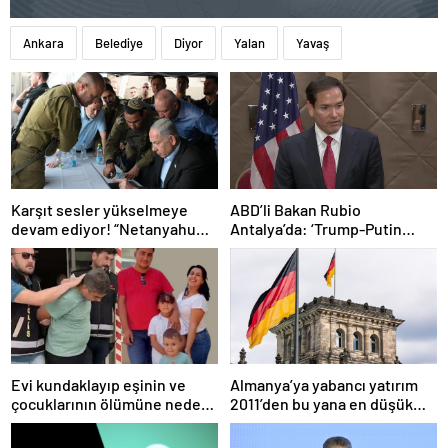
Ankara
Belediye
Diyor
Yalan
Yavaş
Karşıt sesler yükselmeye
ABD’li Bakan Rubio
devam ediyor! “Netanyahu
Antalya’da: ‘Trump-Putin
geleceğimizi Gazze’nin
görüşmedikçe başaramayız’
kumlarına gömüyor”
Evi kundaklayıp eşinin ve
Almanya’ya yabancı yatırım
çocuklarının ölümüne neden
2011’den bu yana en düşük
olmuştu! Yeni görüntüler
seviyede
ortaya çıktı