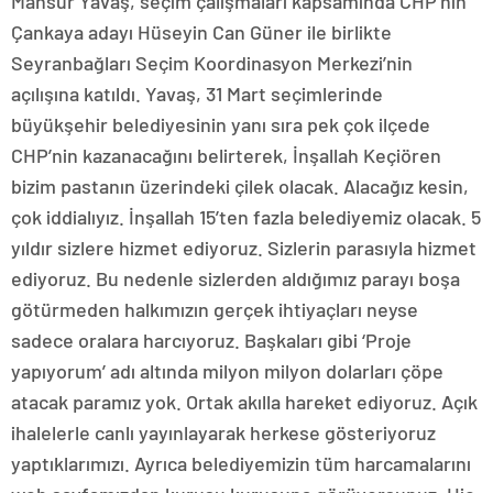
Mansur Yavaş, seçim çalışmaları kapsamında CHP’nin
Çankaya adayı Hüseyin Can Güner ile birlikte
Seyranbağları Seçim Koordinasyon Merkezi’nin
açılışına katıldı. Yavaş, 31 Mart seçimlerinde
büyükşehir belediyesinin yanı sıra pek çok ilçede
CHP’nin kazanacağını belirterek, İnşallah Keçiören
bizim pastanın üzerindeki çilek olacak. Alacağız kesin,
çok iddialıyız. İnşallah 15’ten fazla belediyemiz olacak. 5
yıldır sizlere hizmet ediyoruz. Sizlerin parasıyla hizmet
ediyoruz. Bu nedenle sizlerden aldığımız parayı boşa
götürmeden halkımızın gerçek ihtiyaçları neyse
sadece oralara harcıyoruz. Başkaları gibi ‘Proje
yapıyorum’ adı altında milyon milyon dolarları çöpe
atacak paramız yok. Ortak akılla hareket ediyoruz. Açık
ihalelerle canlı yayınlayarak herkese gösteriyoruz
yaptıklarımızı. Ayrıca belediyemizin tüm harcamalarını