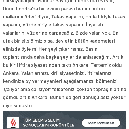
açıklayacağım. ‘Mansur Yavaş’ın Londra’da evi var.
Onun Londra’da bir evinin parası benim bütün
mallarımı öder’ diyor. Takas yapalım, onda biriyle takas
yapalım, yüzde biriyle takas yapalım. İnşallah
yalanlarını yüzlerine çarpacağız. Bizde yalan yok. En
ufak bir eksiğimiz olsa, devletin bütün kademeleri
elinizde öyle mi Her şeyi çıkarırsınız. Basın
toplantısında daha başka şeyler de anlatacağım. Artık
bu kirli iftira siyasetinden bıktı Ankara. Tertemiz oldu
Ankara. Yalanlarınızı, kirli siyasetinizi, iftiralarınızı,
kendinize oy vermeyenleri aşağılamanızı, bölmenizi,
‘Çalıyor ama çalışıyor’ felsefenizi çoktan toprağın altına
gömdü artık Ankara. Bunun da geri dönüşü asla yoktur
diye konuştu.