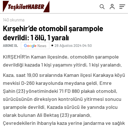
140 okunma
Kırşehir’de otomobil şarampole
devrildi: 1 ölü, 1 yaralı
28 Ağustos 2024 04:50
ABONE OL
News
KIRŞEHİR’in Kaman ilçesinde, otomobilin şarampole
devrildiği kazada 1 kişi yaşamını yitirdi, 1 kişi yaralandı.
Kaza, saat 19.00 sıralarında Kaman ilçesi Karakaya köyü
mevkisi D-260 karayolunda meydana geldi. Emre
Şahin (23) yönetimindeki 71 FD 880 plakalı otomobil,
sürücüsünün direksiyon kontrolünü yitirmesi sonucu
şarampole devrildi. Kazada sürücü ile yanında yolcu
olarak bulunan Ali Bektaş (23) yaralandı.
Çevredekilerin ihbarıyla kaza yerine jandarma ve sağlık