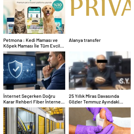
Petmona : Kedi Maması ve
Alanya transfer
Köpek Maması İle Tüm Evcil
Hayvan Ürünleri
İnternet Seçerken Doğru
25 Yıllık Miras Davasında
Karar Rehberi Fiber İnternet
Gözler Temmuz Ayındaki
ve Ev İnterneti
Karar Duruşmasına Çevrildi