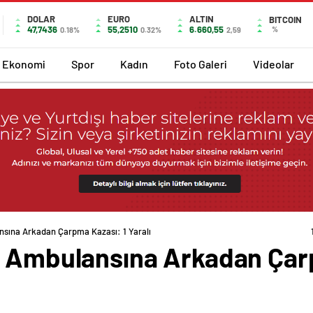
DOLAR
EURO
ALTIN
BITCOIN
47,7436
55,2510
6.660,55
%
0.18%
0.32%
2,59
Ekonomi
Spor
Kadın
Foto Galeri
Videolar
nsına Arkadan Çarpma Kazası: 1 Yaralı
n Ambulansına Arkadan Çar