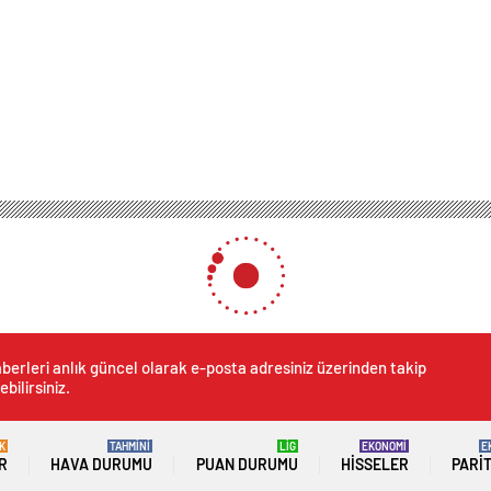
berleri anlık güncel olarak e-posta adresiniz üzerinden takip
ebilirsiniz.
K
TAHMİNİ
LİG
EKONOMİ
E
R
HAVA DURUMU
PUAN DURUMU
HISSELER
PARI