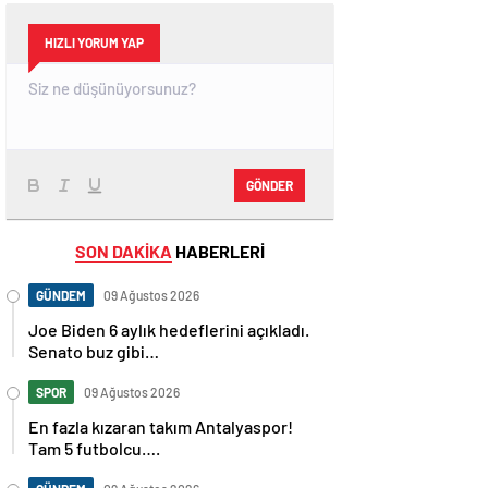
HIZLI YORUM YAP
GÖNDER
SON DAKİKA
HABERLERİ
GÜNDEM
09 Ağustos 2026
Joe Biden 6 aylık hedeflerini açıkladı.
Senato buz gibi…
SPOR
09 Ağustos 2026
En fazla kızaran takım Antalyaspor!
Tam 5 futbolcu….