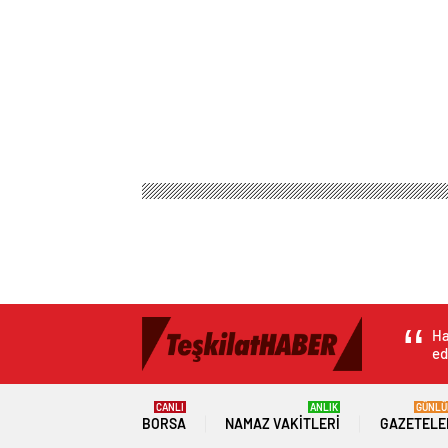
Ha
ed
CANLI
ANLIK
GÜNLÜ
BORSA
NAMAZ VAKITLERI
GAZETELE