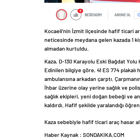
0
BEĞENDİM
ABONE OL
Kocaeli’nin İzmit ilçesinde hafif ticar
neticesinde meydana gelen kazada 1 kiş
almadan kurtuldu.
Kaza, D-130 Karayolu Eski Bağdat Yolu
Edinilen bilgiye göre, 41 ES 774 plakalı 
ambulansına arkadan çarptı. Çarpmanın ş
İhbar üzerine olay yerine sağlık ve poli
sağlık ekipleri, yeni doğan bebeği ve 
kaldırdı. Hafif şekilde yaralandığı öğre
Kaza sebebiyle hafif ticari araç hasar al
Haber Kaynak : SONDAKIKA.COM