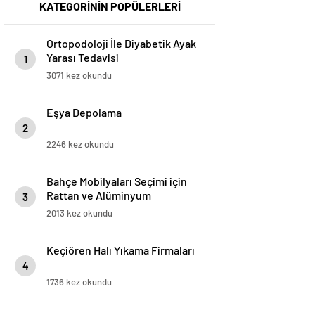
KATEGORİNİN POPÜLERLERİ
Ortopodoloji İle Diyabetik Ayak
Yarası Tedavisi
1
3071 kez okundu
Eşya Depolama
2
2246 kez okundu
Bahçe Mobilyaları Seçimi için
Rattan ve Alüminyum
3
Karşılaştırması
2013 kez okundu
Keçiören Halı Yıkama Firmaları
4
1736 kez okundu