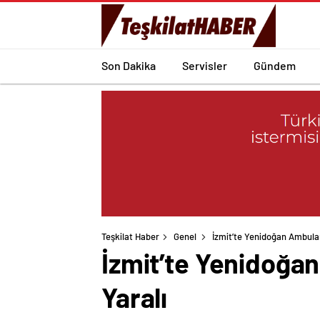
Son Dakika
Servisler
Gündem
Teşkilat Haber
Genel
İzmit’te Yenidoğan Ambula
İzmit’te Yenidoğa
Yaralı