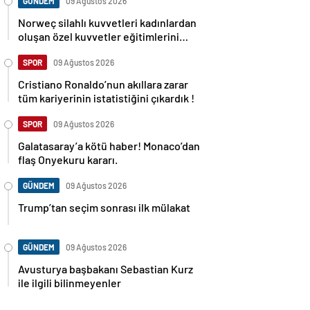
GÜNDEM
09 Ağustos 2026
Norweç silahlı kuvvetleri kadınlardan
oluşan özel kuvvetler eğitimlerini
başlattı.
SPOR
09 Ağustos 2026
Cristiano Ronaldo’nun akıllara zarar
tüm kariyerinin istatistiğini çıkardık !
SPOR
09 Ağustos 2026
Galatasaray’a kötü haber! Monaco’dan
flaş Onyekuru kararı.
GÜNDEM
09 Ağustos 2026
Trump’tan seçim sonrası ilk mülakat
GÜNDEM
09 Ağustos 2026
Avusturya başbakanı Sebastian Kurz
ile ilgili bilinmeyenler