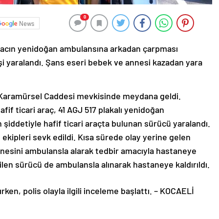
0
News
i aracın yenidoğan ambulansına arkadan çarpması
i yaralandı. Şans eseri bebek ve annesi kazadan yara
 Karamürsel Caddesi mevkisinde meydana geldi.
hafif ticari araç, 41 AGJ 517 plakalı yenidoğan
iddetiyle hafif ticari araçta bulunan sürücü yaralandı.
s ekipleri sevk edildi. Kısa sürede olay yerine gelen
annesini ambulansla alarak tedbir amacıyla hastaneye
nilen sürücü de ambulansla alınarak hastaneye kaldırıldı.
ırken, polis olayla ilgili inceleme başlattı. – KOCAELİ