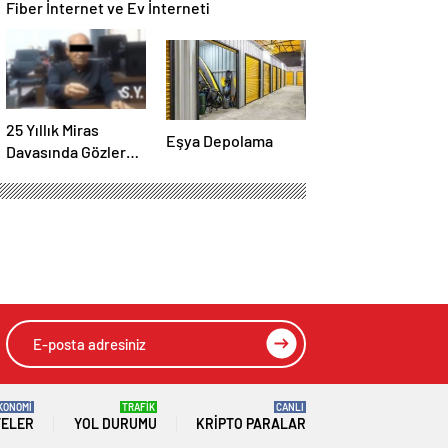
Fiber İnternet ve Ev İnterneti
25 Yıllık Miras
Eşya Depolama
Davasında Gözler
Temmuz Ayındaki
Karar Duruşmasına
Çevrildi
KONOMİ
TRAFİK
CANLI
TELER
YOL DURUMU
KRIPTO PARALAR