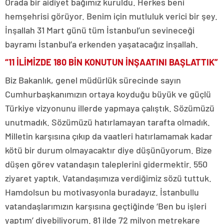
Orada bir aidiyet bağımız kuruldu. Herkes beni
hemşehrisi görüyor. Benim için mutluluk verici bir şey.
İnşallah 31 Mart günü tüm İstanbul’un sevineceği
bayramı İstanbul’a erkenden yaşatacağız inşallah.
“11 İLİMİZDE 180 BİN KONUTUN İNŞAATINI BAŞLATTIK”
Biz Bakanlık, genel müdürlük sürecinde sayın
Cumhurbaşkanımızın ortaya koyduğu büyük ve güçlü
Türkiye vizyonunu illerde yapmaya çalıştık. Sözümüzü
unutmadık. Sözümüzü hatırlamayan tarafta olmadık.
Milletin karşısına çıkıp da vaatleri hatırlamamak kadar
kötü bir durum olmayacaktır diye düşünüyorum. Bize
düşen görev vatandaşın taleplerini gidermektir. 550
ziyaret yaptık. Vatandaşımıza verdiğimiz sözü tuttuk.
Hamdolsun bu motivasyonla buradayız. İstanbullu
vatandaşlarımızın karşısına geçtiğinde ‘Ben bu işleri
yaptım’ diyebiliyorum. 81 ilde 72 milyon metrekare