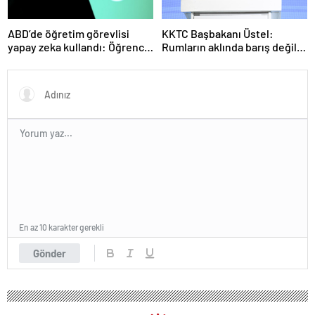
ABD’de öğretim görevlisi
KKTC Başbakanı Üstel:
yapay zeka kullandı: Öğrenci
Rumların aklında barış değil
ders ücretini geri istedi
savaş var
En az 10 karakter gerekli
Gönder