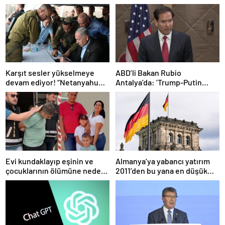
Karşıt sesler yükselmeye
ABD’li Bakan Rubio
devam ediyor! “Netanyahu
Antalya’da: ‘Trump-Putin
geleceğimizi Gazze’nin
görüşmedikçe başaramayız’
kumlarına gömüyor”
Evi kundaklayıp eşinin ve
Almanya’ya yabancı yatırım
çocuklarının ölümüne neden
2011’den bu yana en düşük
olmuştu! Yeni görüntüler
seviyede
ortaya çıktı