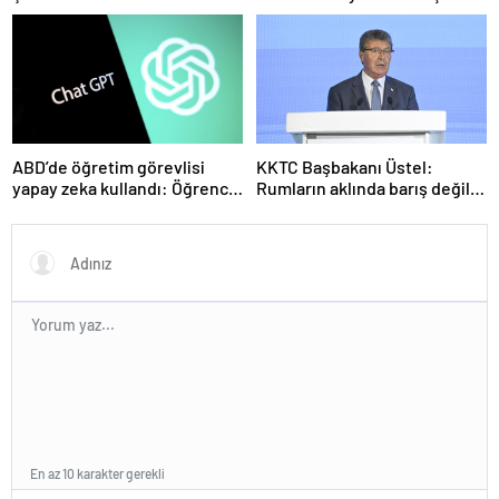
olmuştu! Yeni görüntüler
seviyede
ortaya çıktı
ABD’de öğretim görevlisi
KKTC Başbakanı Üstel:
yapay zeka kullandı: Öğrenci
Rumların aklında barış değil
ders ücretini geri istedi
savaş var
En az 10 karakter gerekli