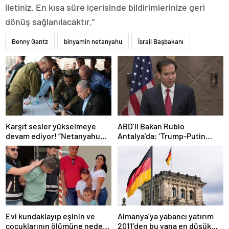
iletiniz. En kısa süre içerisinde bildirimlerinize geri
dönüş sağlanılacaktır.”
Benny Gantz
binyamin netanyahu
İsrail Başbakanı
Karşıt sesler yükselmeye
ABD’li Bakan Rubio
devam ediyor! “Netanyahu
Antalya’da: ‘Trump-Putin
geleceğimizi Gazze’nin
görüşmedikçe başaramayız’
kumlarına gömüyor”
Evi kundaklayıp eşinin ve
Almanya’ya yabancı yatırım
çocuklarının ölümüne neden
2011’den bu yana en düşük