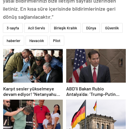
yasal bildirimlerinizi bize iletişim sayfası üzerinden
iletiniz. En kısa süre içerisinde bildirimlerinize geri
dönüş sağlanılacaktır.”
3-sayfa
Acil Servis
Birleşik Krallık
Dünya
Güvenlik
haberler
Havacılık
Pilot
Karşıt sesler yükselmeye
ABD’li Bakan Rubio
devam ediyor! “Netanyahu
Antalya’da: ‘Trump-Putin
geleceğimizi Gazze’nin
görüşmedikçe başaramayız’
kumlarına gömüyor”