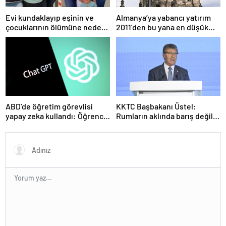
Evi kundaklayıp eşinin ve
Almanya’ya yabancı yatırım
çocuklarının ölümüne neden
2011’den bu yana en düşük
olmuştu! Yeni görüntüler
seviyede
ortaya çıktı
ABD’de öğretim görevlisi
KKTC Başbakanı Üstel:
yapay zeka kullandı: Öğrenci
Rumların aklında barış değil
ders ücretini geri istedi
savaş var