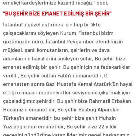
emekçi kardeşlerimize kazandıracağız ” dedi.
“BU ŞEHİR BİZE EMANET EDİLMİŞ BİR ŞEHİR”
İstanbul’u güzelleştirmek için hep birlikte
çalışacaklarını söyleyen Kurum, “İstanbul bizim
gözümüzün nuru. İstanbul Peygamber efendimizin
müjdesi, şanlı komutanların, şairlerin ve dava
adamlarının hayallerini süsleyen şehir. Bu şehir bize
emanet edilmiş bir şehir. Bu şehir için ne fedakarlıklar
verildi. Bu şehir sultan Fatih’in emanetidir. O
emanetten sonra Gazi Mustafa Kemal Atatürk’ün hayal
ettiği o muasır medeniyetler seviyesine çıkarmak için
çabaladığımız şehirdir. Bu şehir bize Rahmetli Erbakan
Hocamızın emanetidir. Bu şehir Başbuğ Alparslan
Türkeş’in emanetidir, bu şehir bize şehit Muhsin
Yazıcıoğlu’nun emanetidir. Bu şehir bize 22 yıldır
gecesini gündüzüne katan liderimiz genel başkanımız