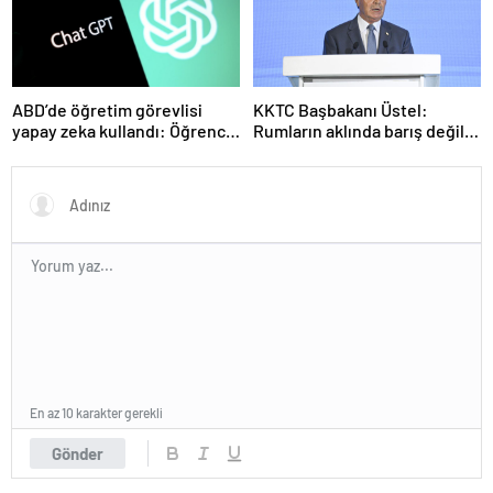
ABD’de öğretim görevlisi
KKTC Başbakanı Üstel:
yapay zeka kullandı: Öğrenci
Rumların aklında barış değil
ders ücretini geri istedi
savaş var
En az 10 karakter gerekli
Gönder