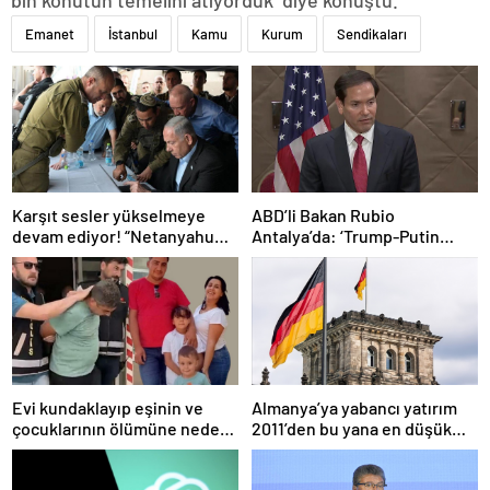
Emanet
İstanbul
Kamu
Kurum
Sendikaları
Karşıt sesler yükselmeye
ABD’li Bakan Rubio
devam ediyor! “Netanyahu
Antalya’da: ‘Trump-Putin
geleceğimizi Gazze’nin
görüşmedikçe başaramayız’
kumlarına gömüyor”
Evi kundaklayıp eşinin ve
Almanya’ya yabancı yatırım
çocuklarının ölümüne neden
2011’den bu yana en düşük
olmuştu! Yeni görüntüler
seviyede
ortaya çıktı