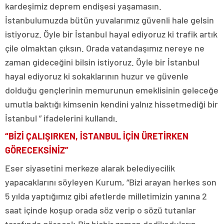
kardeşimiz deprem endişesi yaşamasın.
İstanbulumuzda bütün yuvalarımız güvenli hale gelsin
istiyoruz. Öyle bir İstanbul hayal ediyoruz ki trafik artık
çile olmaktan çıksın. Orada vatandaşımız nereye ne
zaman gideceğini bilsin istiyoruz. Öyle bir İstanbul
hayal ediyoruz ki sokaklarının huzur ve güvenle
dolduğu gençlerinin memurunun emeklisinin geleceğe
umutla baktığı kimsenin kendini yalnız hissetmediği bir
İstanbul ” ifadelerini kullandı.
“BİZİ ÇALIŞIRKEN, İSTANBUL İÇİN ÜRETİRKEN
GÖRECEKSİNİZ”
Eser siyasetini merkeze alarak belediyecilik
yapacaklarını söyleyen Kurum, “Bizi arayan herkes son
5 yılda yaptığımız gibi afetlerde milletimizin yanına 2
saat içinde koşup orada söz verip o sözü tutanlar
tarafında görecek.Biz hiçbir zaman dedikoduların