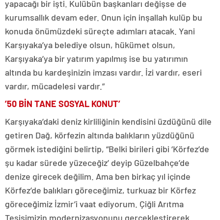
yapacağı bir işti. Kulübün başkanları değişse de
kurumsallık devam eder. Onun için inşallah kulüp bu
konuda önümüzdeki süreçte adımları atacak. Yani
Karşıyaka’ya belediye olsun, hükümet olsun,
Karşıyaka’ya bir yatırım yapılmış ise bu yatırımın
altında bu kardeşinizin imzası vardır. İzi vardır, eseri
vardır, mücadelesi vardır.”
’50 BİN TANE SOSYAL KONUT’
Karşıyaka’daki deniz kirliliğinin kendisini üzdüğünü dile
getiren Dağ, körfezin altında balıkların yüzdüğünü
görmek istediğini belirtip, “Belki birileri gibi ‘Körfez’de
şu kadar sürede yüzeceğiz’ deyip Güzelbahçe’de
denize girecek değilim. Ama ben birkaç yıl içinde
Körfez’de balıkları göreceğimiz, turkuaz bir Körfez
göreceğimiz İzmir’i vaat ediyorum. Çiğli Arıtma
Tesisimizin modernizasyonunu gerçekleştirerek