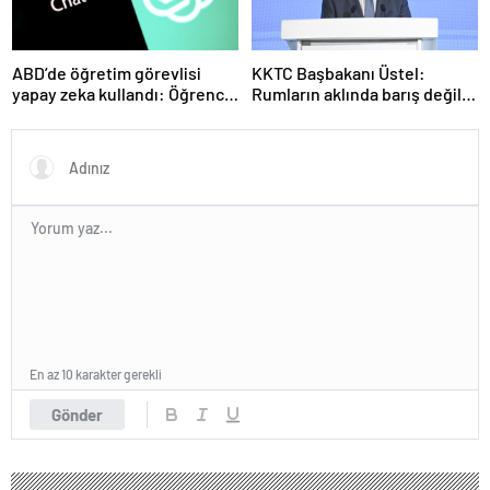
ABD’de öğretim görevlisi
KKTC Başbakanı Üstel:
yapay zeka kullandı: Öğrenci
Rumların aklında barış değil
ders ücretini geri istedi
savaş var
En az 10 karakter gerekli
Gönder