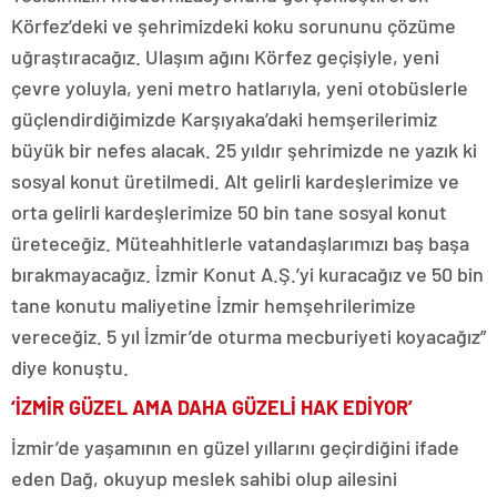
Körfez’deki ve şehrimizdeki koku sorununu çözüme
uğraştıracağız. Ulaşım ağını Körfez geçişiyle, yeni
çevre yoluyla, yeni metro hatlarıyla, yeni otobüslerle
güçlendirdiğimizde Karşıyaka’daki hemşerilerimiz
büyük bir nefes alacak. 25 yıldır şehrimizde ne yazık ki
sosyal konut üretilmedi. Alt gelirli kardeşlerimize ve
orta gelirli kardeşlerimize 50 bin tane sosyal konut
üreteceğiz. Müteahhitlerle vatandaşlarımızı baş başa
bırakmayacağız. İzmir Konut A.Ş.’yi kuracağız ve 50 bin
tane konutu maliyetine İzmir hemşehrilerimize
vereceğiz. 5 yıl İzmir’de oturma mecburiyeti koyacağız”
diye konuştu.
‘İZMİR GÜZEL AMA DAHA GÜZELİ HAK EDİYOR’
İzmir’de yaşamının en güzel yıllarını geçirdiğini ifade
eden Dağ, okuyup meslek sahibi olup ailesini