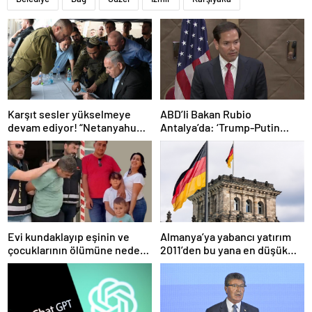
Karşıt sesler yükselmeye
ABD’li Bakan Rubio
devam ediyor! “Netanyahu
Antalya’da: ‘Trump-Putin
geleceğimizi Gazze’nin
görüşmedikçe başaramayız’
kumlarına gömüyor”
Evi kundaklayıp eşinin ve
Almanya’ya yabancı yatırım
çocuklarının ölümüne neden
2011’den bu yana en düşük
olmuştu! Yeni görüntüler
seviyede
ortaya çıktı