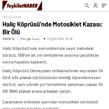
160 okunma
Haliç Köprüsü’nde Motosiklet Kazası:
Bir Ölü
14 Eylül 2024 10:46
ABONE OL
News
Haliç Köprüsü’nde motosikletiyle seyir halindeki
sürücü, İBB’ye ait yol temizleme aracına çarptıktan
sonra hayatını kaybetti.
Haliç Köprüsü Okmeydanı istikametinde seyreden 34
GKA 434 plakalı sürücüsünün kimliği öğrenilemeyen
sürücü, aynı yönde yol temizleme çalışması yapan 34
DB 3660 plakalı araca arkadan çarptı.
Çarpmanın etkisiyle savrulan motosiklet sürücüsü
olay yerinde hayatını kaybetti.