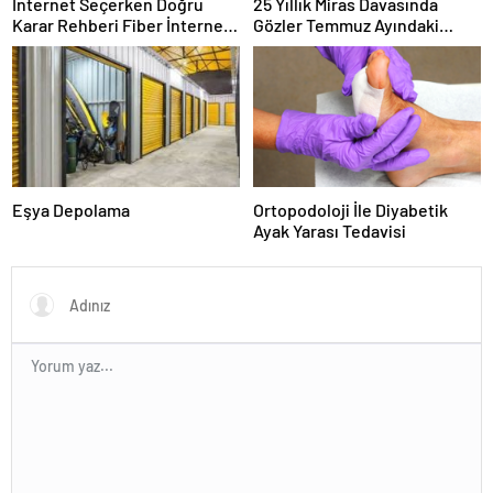
İnternet Seçerken Doğru
25 Yıllık Miras Davasında
Karar Rehberi Fiber İnternet
Gözler Temmuz Ayındaki
ve Ev İnterneti
Karar Duruşmasına Çevrildi
Eşya Depolama
Ortopodoloji İle Diyabetik
Ayak Yarası Tedavisi