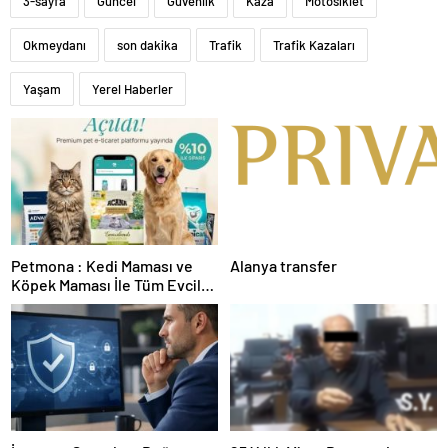
3-sayfa
Güncel
Güvenlik
Kaza
Motosiklet
Okmeydanı
son dakika
Trafik
Trafik Kazaları
Yaşam
Yerel Haberler
Petmona : Kedi Maması ve
Alanya transfer
Köpek Maması İle Tüm Evcil
Hayvan Ürünleri