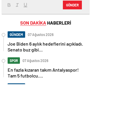
GÖNDER
SON DAKİKA
HABERLERİ
GÜNDEM
07 Ağustos 2026
Joe Biden 6 aylık hedeflerini açıkladı.
Senato buz gibi…
SPOR
07 Ağustos 2026
En fazla kızaran takım Antalyaspor!
Tam 5 futbolcu….
GÜNDEM
07 Ağustos 2026
Norweç silahlı kuvvetleri kadınlardan
oluşan özel kuvvetler eğitimlerini
başlattı.
SPOR
07 Ağustos 2026
Cristiano Ronaldo’nun akıllara zarar
tüm kariyerinin istatistiğini çıkardık !