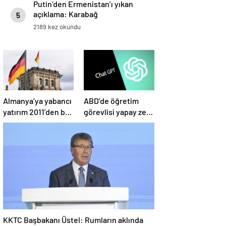
Putin’den Ermenistan’ı yıkan
açıklama: Karabağ
5
Azerbaycan’ın ayrılmaz bir
2189 kez okundu
parçasıdır!
Almanya’ya yabancı
ABD’de öğretim
yatırım 2011’den bu
görevlisi yapay zeka
yana en düşük
kullandı: Öğrenci
seviyede
ders ücretini geri
istedi
KKTC Başbakanı Üstel: Rumların aklında