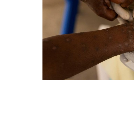
0
BEĞENDİM
ABONE OL