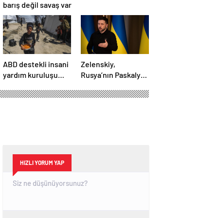
barış değil savaş var
ABD destekli insani
Zelenskiy,
yardım kuruluşu
Rusya’nın Paskalya
Gazze’de
Bayramı için ilan
faaliyetlerini
ettiği geçici
başlatacağını
ateşkesi ihlal
duyurdu
ettiğini belirtti
HIZLI YORUM YAP