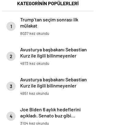
KATEGORİNİN POPÜLERLERİ
Trump’tan seçim sonrası ilk
mülakat
1
8037 kez okundu
Avusturya başbakanı Sebastian
Kurz ile ilgili bilinmeyenler
2
4973 kez okundu
Avusturya başbakanı Sebastian
Kurz ile ilgili bilinmeyenler
3
4951 kez okundu
Joe Biden 6 aylık hedeflerini
açıkladı. Senato buz gibi…
4
3104 kez okundu