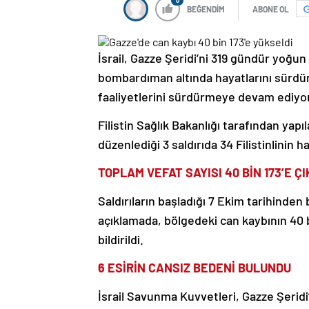
0
BEĞENDİM
ABONE OL
İsrail, Gazze Şeridi’ni 319 gündür yoğun 
bombardıman altında hayatlarını sürdürm
faaliyetlerini sürdürmeye devam ediyor
Filistin Sağlık Bakanlığı tarafından yap
düzenlediği 3 saldırıda 34 Filistinlinin ha
TOPLAM VEFAT SAYISI 40 BİN 173’E ÇI
Saldırıların başladığı 7 Ekim tarihinden
açıklamada, bölgedeki can kaybının 40 bi
bildirildi.
6 ESİRİN CANSIZ BEDENİ BULUNDU
İsrail Savunma Kuvvetleri, Gazze Şerid