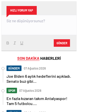
HIZLI YORUM YAP
GÖNDER
SON DAKİKA
HABERLERİ
GÜNDEM
07 Ağustos 2026
Joe Biden 6 aylık hedeflerini açıkladı.
Senato buz gibi…
SPOR
07 Ağustos 2026
En fazla kızaran takım Antalyaspor!
Tam 5 futbolcu….