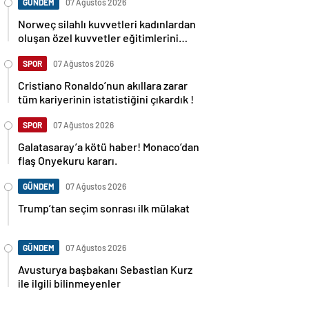
GÜNDEM
07 Ağustos 2026
Norweç silahlı kuvvetleri kadınlardan
oluşan özel kuvvetler eğitimlerini
başlattı.
SPOR
07 Ağustos 2026
Cristiano Ronaldo’nun akıllara zarar
tüm kariyerinin istatistiğini çıkardık !
SPOR
07 Ağustos 2026
Galatasaray’a kötü haber! Monaco’dan
flaş Onyekuru kararı.
GÜNDEM
07 Ağustos 2026
Trump’tan seçim sonrası ilk mülakat
GÜNDEM
07 Ağustos 2026
Avusturya başbakanı Sebastian Kurz
ile ilgili bilinmeyenler