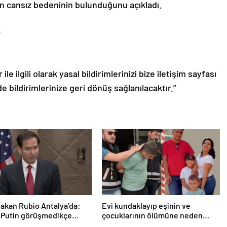
n cansız bedeninin bulunduğunu açıkladı.
le ilgili olarak yasal bildirimlerinizi bize iletişim sayfası
de bildirimlerinize geri dönüş sağlanılacaktır.”
Bakan Rubio Antalya’da:
Evi kundaklayıp eşinin ve
-Putin görüşmedikçe
çocuklarının ölümüne neden
ayız’
olmuştu! Yeni görüntüler ortaya