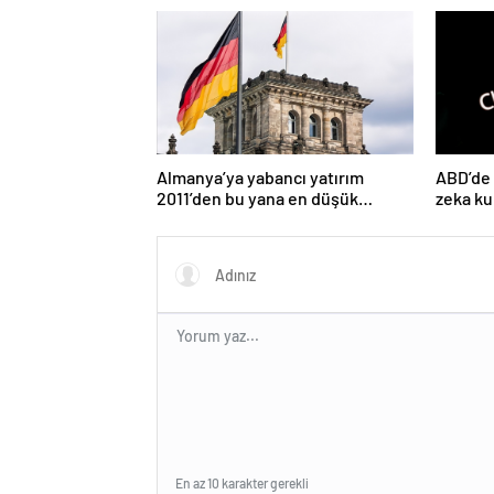
Almanya’ya yabancı yatırım
ABD’de 
2011’den bu yana en düşük
zeka ku
seviyede
ücretini
En az 10 karakter gerekli