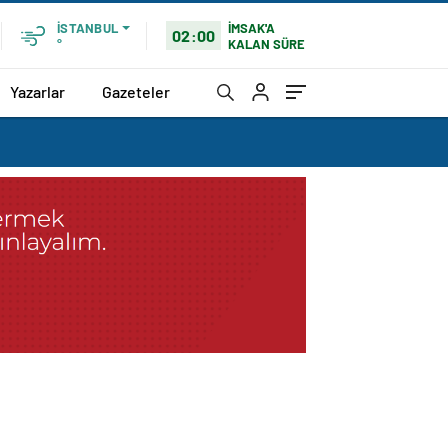
İMSAK'A
İSTANBUL
02:00
KALAN SÜRE
°
Yazarlar
Gazeteler