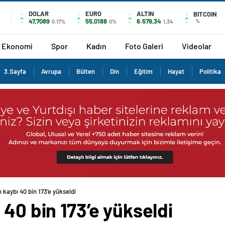
DOLAR
EURO
ALTIN
BITCOIN
47,7089
55,0188
6.579,34
%
0.17%
0%
1,34
Ekonomi
Spor
Kadın
Foto Galeri
Videolar
3.Sayfa
Avrupa
Bülten
Din
Eğitim
Hayat
Politika
 kaybı 40 bin 173’e yükseldi
 40 bin 173’e yükseldi