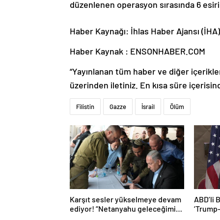
düzenlenen operasyon sırasında 6 esiri
Haber Kaynağı: İhlas Haber Ajansı (İHA)
Haber Kaynak : ENSONHABER.COM
“Yayınlanan tüm haber ve diğer içerikler i
üzerinden iletiniz. En kısa süre içerisin
Filistin
Gazze
İsrail
Ölüm
Karşıt sesler yükselmeye devam
ABD’li 
ediyor! “Netanyahu geleceğimizi
‘Trump
Gazze’nin kumlarına gömüyor”
başaram