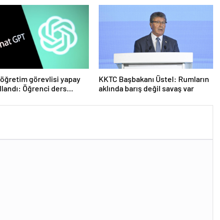
çıktı
öğretim görevlisi yapay
KKTC Başbakanı Üstel: Rumların
llandı: Öğrenci ders
aklında barış değil savaş var
 geri istedi