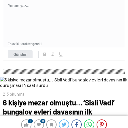
En az 10 karakter gerekli
Gönder
213 okunma
6 kişiye mezar olmuştu… ‘Sisli Vadi’
bungalov evleri davasının ilk
duruşması 14 saat sürdü
0
0
0
0