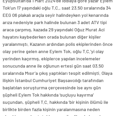
Eyüpsultan’da 1 Mart 2024’de iddiaya göre yazar Eylem
Tok’un 17 yaşındaki oğlu T.C., saat 23.50 sıralarında 34
EEG 06 plakalı araçla seyir halindeyken yol kenarında
arıza nedeniyle park halinde bulunan 3 adet ATV tipi
araca çarpmış, kazada 29 yaşındaki Oğuz Murat Aci
hayatını kaybederken orada bulunan diğer kişiler
yaralanmıştı. Kazanın ardından polis ekiplerinden önce
olay yerine gelen anne Eylem Tok, oğlu T.C.’yi olay
yerinden kaçırmış, ekiplerce yapılan incelemeler
sonucunda anne ile oğlunun ertesi gün saat 03.50
sıralarında Mısır’a çıkış yaptıkları tespit edilmişti. Olaya
ilişkin İstanbul Cumhuriyet Başsavcılığı tarafından
başlatılan soruşturma çerçevesinde ise aynı gün
şüpheli Eylem Tok hakkında ‘suçluyu kayırma’
suçundan, şüpheli T.C. hakkında ‘bir kişinin ölümü ile
birlikte birden fazla kişinin yaralanmasına neden