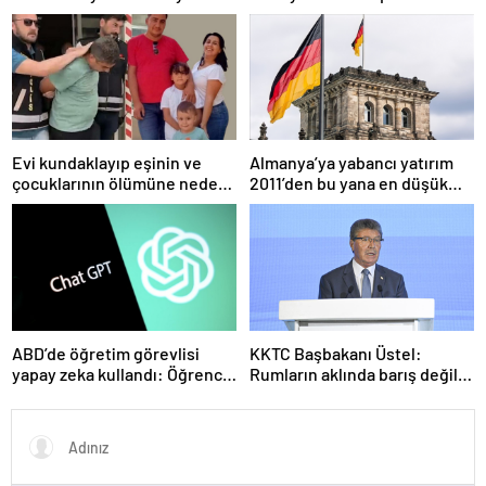
geleceğimizi Gazze’nin
görüşmedikçe başaramayız’
kumlarına gömüyor”
Evi kundaklayıp eşinin ve
Almanya’ya yabancı yatırım
çocuklarının ölümüne neden
2011’den bu yana en düşük
olmuştu! Yeni görüntüler
seviyede
ortaya çıktı
ABD’de öğretim görevlisi
KKTC Başbakanı Üstel:
yapay zeka kullandı: Öğrenci
Rumların aklında barış değil
ders ücretini geri istedi
savaş var