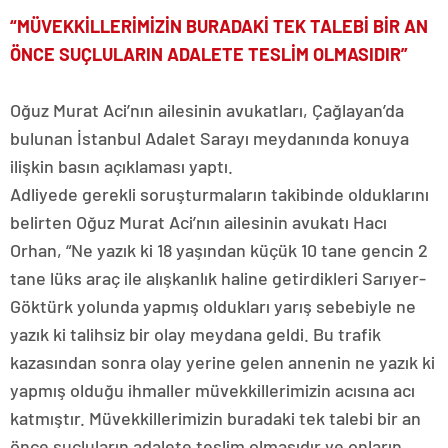
“MÜVEKKİLLERİMİZİN BURADAKİ TEK TALEBİ BİR AN
ÖNCE SUÇLULARIN ADALETE TESLİM OLMASIDIR”
Oğuz Murat Aci’nın ailesinin avukatları, Çağlayan’da
bulunan İstanbul Adalet Sarayı meydanında konuya
ilişkin basın açıklaması yaptı.
Adliyede gerekli soruşturmaların takibinde olduklarını
belirten Oğuz Murat Aci’nın ailesinin avukatı Hacı
Orhan, “Ne yazık ki 18 yaşından küçük 10 tane gencin 2
tane lüks araç ile alışkanlık haline getirdikleri Sarıyer-
Göktürk yolunda yapmış oldukları yarış sebebiyle ne
yazık ki talihsiz bir olay meydana geldi. Bu trafik
kazasından sonra olay yerine gelen annenin ne yazık ki
yapmış olduğu ihmaller müvekkillerimizin acısına acı
katmıştır. Müvekkillerimizin buradaki tek talebi bir an
önce suçluların adalete teslim olmasıdır ve onların