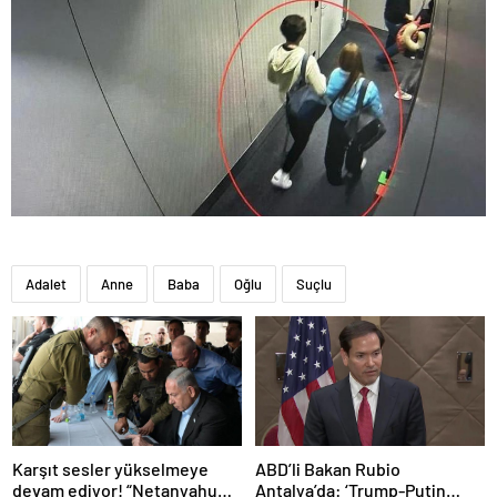
Adalet
Anne
Baba
Oğlu
Suçlu
Karşıt sesler yükselmeye
ABD’li Bakan Rubio
devam ediyor! “Netanyahu
Antalya’da: ‘Trump-Putin