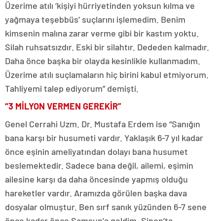
Üzerime atılı ‘kişiyi hürriyetinden yoksun kılma ve
yağmaya teşebbüs’ suçlarını işlemedim. Benim
kimsenin malına zarar verme gibi bir kastım yoktu.
Silah ruhsatsızdır. Eski bir silahtır. Dededen kalmadır.
Daha önce başka bir olayda kesinlikle kullanmadım.
Üzerime atılı suçlamaların hiç birini kabul etmiyorum.
Tahliyemi talep ediyorum” demişti.
“3 MİLYON VERMEN GEREKİR”
Genel Cerrahi Uzm. Dr. Mustafa Erdem ise “Sanığın
bana karşı bir husumeti vardır. Yaklaşık 6-7 yıl kadar
önce eşinin ameliyatından dolayı bana husumet
beslemektedir. Sadece bana değil, ailemi, eşimin
ailesine karşı da daha öncesinde yapmış olduğu
hareketler vardır. Aramızda görülen başka dava
dosyalar olmuştur. Ben sırf sanık yüzünden 6-7 sene
önce kadar önce Samsun’a geldim. Sinop’ta