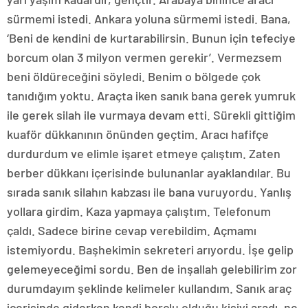
sürmemi istedi. Ankara yoluna sürmemi istedi. Bana,
‘Beni de kendini de kurtarabilirsin. Bunun için tefeciye
borcum olan 3 milyon vermen gerekir’. Vermezsem
beni öldüreceğini söyledi. Benim o bölgede çok
tanıdığım yoktu. Araçta iken sanık bana gerek yumruk
ile gerek silah ile vurmaya devam etti. Sürekli gittiğim
kuaför dükkanının önünden geçtim. Aracı hafifçe
durdurdum ve elimle işaret etmeye çalıştım. Zaten
berber dükkanı içerisinde bulunanlar ayaklandılar. Bu
sırada sanık silahın kabzası ile bana vuruyordu. Yanlış
yollara girdim. Kaza yapmaya çalıştım. Telefonum
çaldı. Sadece birine cevap verebildim. Açmamı
istemiyordu. Başhekimin sekreteri arıyordu. İşe gelip
gelemeyeceğimi sordu. Ben de inşallah gelebilirim zor
durumdayım şeklinde kelimeler kullandım. Sanık araç
içerisinde giderken kendi borçlu olduğu kişiyi aradı, ne