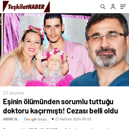
gidiyoruz
211 okunma
Eşinin ölümünden sorumlu tuttuğu
doktoru kaçırmıştı! Cezası belli oldu
27 Haziran 2024 00:03
ABONE OL
News