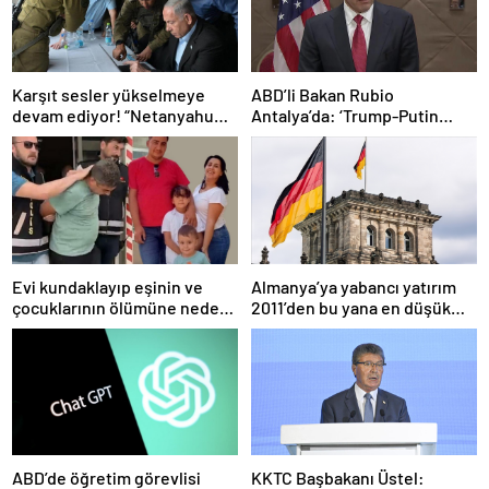
Karşıt sesler yükselmeye
ABD’li Bakan Rubio
devam ediyor! “Netanyahu
Antalya’da: ‘Trump-Putin
geleceğimizi Gazze’nin
görüşmedikçe başaramayız’
kumlarına gömüyor”
Evi kundaklayıp eşinin ve
Almanya’ya yabancı yatırım
çocuklarının ölümüne neden
2011’den bu yana en düşük
olmuştu! Yeni görüntüler
seviyede
ortaya çıktı
ABD’de öğretim görevlisi
KKTC Başbakanı Üstel: