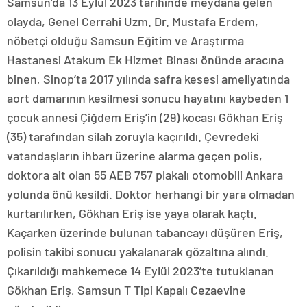
Samsun’da 13 Eylül 2023 tarihinde meydana gelen
olayda, Genel Cerrahi Uzm. Dr. Mustafa Erdem,
nöbetçi olduğu Samsun Eğitim ve Araştırma
Hastanesi Atakum Ek Hizmet Binası önünde aracına
binen, Sinop’ta 2017 yılında safra kesesi ameliyatında
aort damarının kesilmesi sonucu hayatını kaybeden 1
çocuk annesi Çiğdem Eriş’in (29) kocası Gökhan Eriş
(35) tarafından silah zoruyla kaçırıldı. Çevredeki
vatandaşların ihbarı üzerine alarma geçen polis,
doktora ait olan 55 AEB 757 plakalı otomobili Ankara
yolunda önü kesildi. Doktor herhangi bir yara olmadan
kurtarılırken, Gökhan Eriş ise yaya olarak kaçtı.
Kaçarken üzerinde bulunan tabancayı düşüren Eriş,
polisin takibi sonucu yakalanarak gözaltına alındı.
Çıkarıldığı mahkemece 14 Eylül 2023’te tutuklanan
Gökhan Eriş, Samsun T Tipi Kapalı Cezaevine