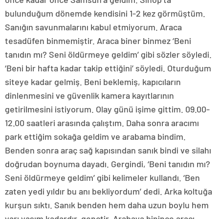
bulunduğum dönemde kendisini 1-2 kez görmüştüm.
Sanığın savunmalarını kabul etmiyorum. Araca
tesadüfen binmemiştir. Araca biner binmez ‘Beni
tanıdın mı? Seni öldürmeye geldim’ gibi sözler söyledi.
‘Beni bir hafta kadar takip ettiğini’ söyledi. Oturduğum
siteye kadar gelmiş. Beni beklemiş, kapıcıların
dinlenmesini ve güvenlik kamera kayıtlarının
getirilmesini istiyorum. Olay günü işime gittim. 09.00-
12.00 saatleri arasında çalıştım. Daha sonra aracımı
park ettiğim sokağa geldim ve arabama bindim.
Benden sonra araç sağ kapısından sanık bindi ve silahı
doğrudan boynuma dayadı. Gergindi, ‘Beni tanıdın mı?
Seni öldürmeye geldim’ gibi kelimeler kullandı. ‘Ben
zaten yedi yıldır bu anı bekliyordum’ dedi. Arka koltuğa
kurşun sıktı. Sanık benden hem daha uzun boylu hem
yarı yaşım kadardır, gençtir. Arabaya binince aracı