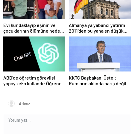
Evi kundaklayıp eşinin ve
Almanya’ya yabancı yatırım
çocuklarının ölümüne neden
2011’den bu yana en düşük
olmuştu! Yeni görüntüler
seviyede
ortaya çıktı
ABD’de öğretim görevlisi
KKTC Başbakanı Üstel:
yapay zeka kullandı: Öğrenci
Rumların aklında barış değil
ders ücretini geri istedi
savaş var