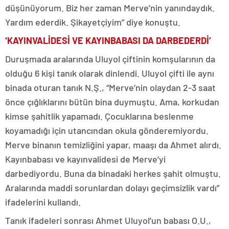
düşünüyorum. Biz her zaman Merve’nin yanındaydık.
Yardım ederdik. Şikayetçiyim” diye konuştu.
‘KAYINVALİDESİ VE KAYINBABASI DA DARBEDERDİ’
Duruşmada aralarında Uluyol çiftinin komşularının da
olduğu 6 kişi tanık olarak dinlendi. Uluyol çifti ile aynı
binada oturan tanık N.Ş., “Merve’nin olaydan 2-3 saat
önce çığlıklarını bütün bina duymuştu. Ama, korkudan
kimse şahitlik yapamadı. Çocuklarına beslenme
koyamadığı için utancından okula gönderemiyordu.
Merve binanın temizliğini yapar, maaşı da Ahmet alırdı.
Kayınbabası ve kayınvalidesi de Merve’yi
darbediyordu. Buna da binadaki herkes şahit olmuştu.
Aralarında maddi sorunlardan dolayı geçimsizlik vardı”
ifadelerini kullandı.
Tanık ifadeleri sonrası Ahmet Uluyol’un babası O.U.,