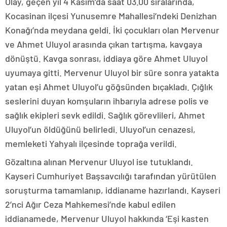
Olay, geçen yıl 4 Kasım’da saat 03.00 sıralarında,
Kocasinan ilçesi Yunusemre Mahallesi’ndeki Denizhan
Konağı’nda meydana geldi. İki çocukları olan Mervenur
ve Ahmet Uluyol arasında çıkan tartışma, kavgaya
dönüştü. Kavga sonrası, iddiaya göre Ahmet Uluyol
uyumaya gitti. Mervenur Uluyol bir süre sonra yatakta
yatan eşi Ahmet Uluyol’u göğsünden bıçakladı. Çığlık
seslerini duyan komşuların ihbarıyla adrese polis ve
sağlık ekipleri sevk edildi. Sağlık görevlileri, Ahmet
Uluyol’un öldüğünü belirledi. Uluyol’un cenazesi,
memleketi Yahyalı ilçesinde toprağa verildi.
Gözaltına alınan Mervenur Uluyol ise tutuklandı.
Kayseri Cumhuriyet Başsavcılığı tarafından yürütülen
soruşturma tamamlanıp, iddianame hazırlandı. Kayseri
2’nci Ağır Ceza Mahkemesi’nde kabul edilen
iddianamede, Mervenur Uluyol hakkında ‘Eşi kasten