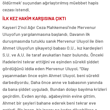
öldürmek’ suçundan ağırlaştırılmış müebbet hapis
cezası istendi.
İLK KEZ HAKİM KARŞISINA ÇIKTI
Kayseri 2’nci Ağır Ceza Mahkemesi’nde Mervenur
UIuyol’un yargılanmasına başlandı. Davanın ilk
duruşmasında tutuklu sanık Mervenur Uluyol ile ölen
Ahmet Uluyol’un şikayetçi babası O.U., kız kardeşleri
S.U. ve A.U. ile taraf avukatları hazır bulundu. Önceki
ifadelerini tekrar ettiğini ve eşinden sürekli şiddet
gördüğünü iddia eden Mervenur Uluyol, “Olay
yaşanmadan önce eşim Ahmet Uluyol, beni sürekli
darbediyordu. Daha önce anne ve babasının yanında
da bana şiddet uyguladı. Bundan dolayı bayılma krizleri
geçirdim. Evden ayrılıp, ağabeyimin evine gittim.
Ahmet bir şeyleri bahane ederek beni tekrar eve
getirdi. Bir insan, bir insanı ne kadar dövebilirse o