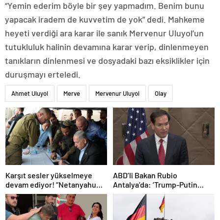
“Yemin ederim böyle bir şey yapmadım. Benim bunu
yapacak iradem de kuvvetim de yok” dedi. Mahkeme
heyeti verdiği ara karar ile sanık Mervenur Uluyol’un
tutukluluk halinin devamına karar verip, dinlenmeyen
tanıkların dinlenmesi ve dosyadaki bazı eksiklikler için
duruşmayı erteledi.
Ahmet Uluyol
Merve
Mervenur Uluyol
Olay
Karşıt sesler yükselmeye
ABD’li Bakan Rubio
devam ediyor! “Netanyahu
Antalya’da: ‘Trump-Putin
geleceğimizi Gazze’nin
görüşmedikçe başaramayız’
kumlarına gömüyor”