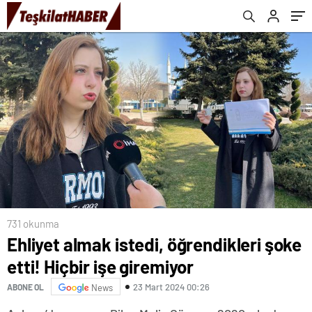
731 okunma
Ehliyet almak istedi, öğrendikleri şoke
etti! Hiçbir işe giremiyor
23 Mart 2024 00:26
ABONE OL
News