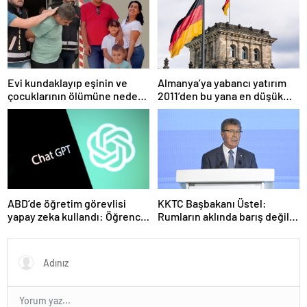
kumlarına gömüyor”
Evi kundaklayıp eşinin ve
Almanya’ya yabancı yatırım
çocuklarının ölümüne neden
2011’den bu yana en düşük
olmuştu! Yeni görüntüler
seviyede
ortaya çıktı
ABD’de öğretim görevlisi
KKTC Başbakanı Üstel:
yapay zeka kullandı: Öğrenci
Rumların aklında barış değil
ders ücretini geri istedi
savaş var