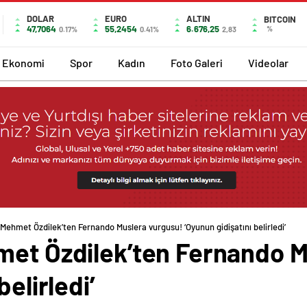
DOLAR
EURO
ALTIN
BITCOIN
47,7064
55,2454
6.676,25
%
0.17%
0.41%
2,83
Ekonomi
Spor
Kadın
Foto Galeri
Videolar
 Mehmet Özdilek’ten Fernando Muslera vurgusu! ‘Oyunun gidişatını belirledi’
met Özdilek’ten Fernando M
belirledi’