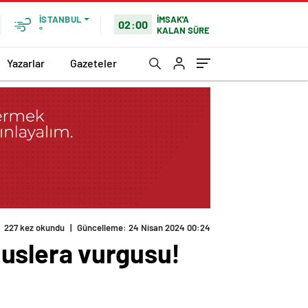
İMSAK'A
İSTANBUL
02:00
KALAN SÜRE
°
Yazarlar
Gazeteler
227 kez okundu
|
Güncelleme: 24 Nisan 2024 00:24
uslera vurgusu!