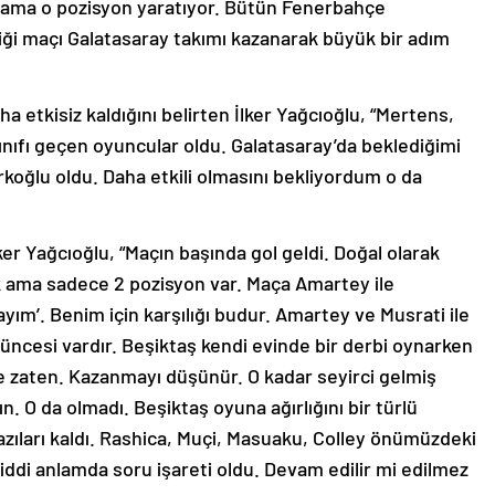
i ama o pozisyon yaratıyor. Bütün Fenerbahçe
ediği maçı Galatasaray takımı kazanarak büyük bir adım
etkisiz kaldığını belirten İlker Yağcıoğlu, “Mertens,
nıfı geçen oyuncular oldu. Galatasaray’da beklediğimi
koğlu oldu. Daha etkili olmasını bekliyordum o da
ker Yağcıoğlu, “Maçın başında gol geldi. Doğal olarak
ik ama sadece 2 pozisyon var. Maça Amartey ile
yım’. Benim için karşılığı budur. Amartey ve Musrati ile
ncesi vardır. Beşiktaş kendi evinde bir derbi oynarken
aten. Kazanmayı düşünür. O kadar seyirci gelmiş
. O da olmadı. Beşiktaş oyuna ağırlığını bir türlü
bazıları kaldı. Rashica, Muçi, Masuaku, Colley önümüzdeki
iddi anlamda soru işareti oldu. Devam edilir mi edilmez