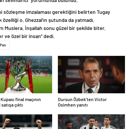
n sevindirici” yorumunda bulundu.
ni sözleşme imzalaması gerektiğini belirten Tugay
özelliği o. Ghezzal’ın şutunda da yatmadı.
m Muslera. İnşallah sonu güzel bir şekilde biter.
r ve özel bir insan” dedi.
Pas
 Kupası final maçının
Dursun Özbek’ten Victor
i satışa çıktı
Osimhen yanıtı