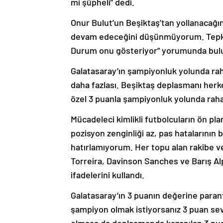
mi şüpheli” dedi.
Onur Bulut’un Beşiktaş’tan yollanacağın
devam edeceğini düşünmüyorum. Tepkil
Durum onu gösteriyor” yorumunda bul
Galatasaray’ın şampiyonluk yolunda rah
daha fazlası. Beşiktaş deplasmanı herke
özel 3 puanla şampiyonluk yolunda rahat
Mücadeleci kimlikli futbolcuların ön pl
pozisyon zenginliği az, pas hatalarının
hatırlamıyorum. Her topu alan rakibe ve
Torreira, Davinson Sanches ve Barış Alp
ifadelerini kullandı.
Galatasaray’ın 3 puanın değerine para
şampiyon olmak istiyorsanız 3 puan sevin