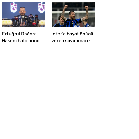
Ertuğrul Doğan:
Inter’e hayat öpücü
Hakem hatalarından
veren savunmacı:
20 puan kaybettik
Francesco Acerbi…