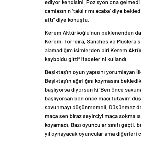
ediyor kendisini. Pozisyon ona gelmed
camiasının ‘takılır mı acaba’ diye bekl
attı” diye konuştu.
Kerem Aktürkoğlu’nun beklenenden daha 
Kerem, Torreira, Sanches ve Muslera sı
alamadığım isimlerden biri Kerem Aktür
kayboldu gitti” ifadelerini kullandı.
Beşiktaş’ın oyun yapısını yorumlayan İl
Beşiktaş’ın ağırlığını koymasını bekled
başlıyorsa diyorsun ki ‘Ben önce savuna
başlıyorsan ben önce maçı tutayım düşü
savunmayı düşünmemeli. Düşünmez de z
maça sen biraz seyirciyi maça sokmalısın
koyamadı. Bazı oyuncular sınıfı geçti, 
yıl oynayacak oyuncular ama diğerleri c