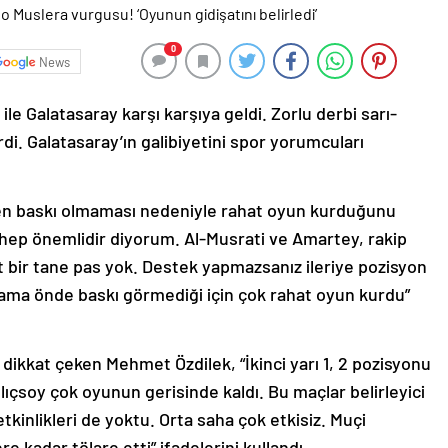
0
News
ile Galatasaray karşı karşıya geldi. Zorlu derbi sarı-
erdi. Galatasaray’ın galibiyetini spor yorumcuları
en baskı olmaması nedeniyle rahat oyun kurduğunu
 hep önemlidir diyorum. Al-Musrati ve Amartey, rakip
it bir tane pas yok. Destek yapmazsanız ileriye pozisyon
i ama önde baskı görmediği için çok rahat oyun kurdu”
 dikkat çeken Mehmet Özdilek, “İkinci yarı 1, 2 pozisyonu
lıçsoy çok oyunun gerisinde kaldı. Bu maçlar belirleyici
kinlikleri de yoktu. Orta saha çok etkisiz. Muçi
e kadar tölare etti” ifadelerini kullandı.