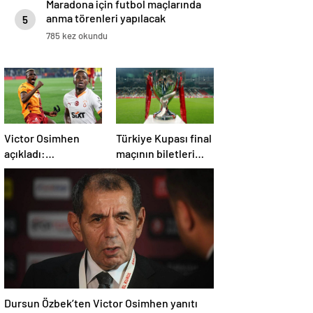
Maradona için futbol maçlarında
anma törenleri yapılacak
5
785 kez okundu
Victor Osimhen
Türkiye Kupası final
açıkladı:
maçının biletleri
Galatasaray’a evet
satışa çıktı
derdim
Dursun Özbek’ten Victor Osimhen yanıtı