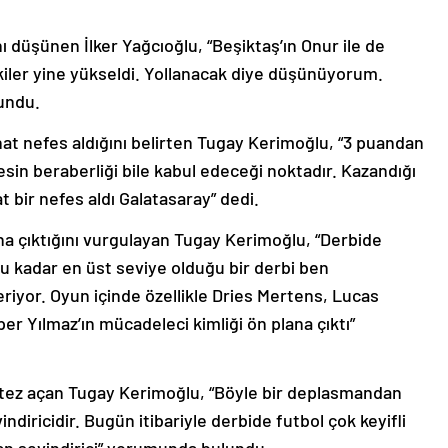
ı düşünen İlker Yağcıoğlu, “Beşiktaş’ın Onur ile de
er yine yükseldi. Yollanacak diye düşünüyorum.
undu.
at nefes aldığını belirten Tugay Kerimoğlu, “3 puandan
sin beraberliği bile kabul edeceği noktadır. Kazandığı
 bir nefes aldı Galatasaray” dedi.
ana çıktığını vurgulayan Tugay Kerimoğlu, “Derbide
 bu kadar en üst seviye olduğu bir derbi ben
riyor. Oyun içinde özellikle Dries Mertens, Lucas
er Yılmaz’ın mücadeleci kimliği ön plana çıktı”
ntez açan Tugay Kerimoğlu, “Böyle bir deplasmandan
diricidir. Bugün itibariyle derbide futbol çok keyifli