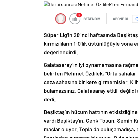
0
BEĞENDİM
ABONE OL
Süper Lig’in 28’inci haftasında Beşiktaş 
kırmızılıların 1-0’lık üstünlüğüyle sona 
değerlendirdi.
Galatasaray’ın iyi oynamamasına rağm
belirten Mehmet Özdilek, “Orta sahalar
ceza sahasına bir kere girmemişler. Kil
bulamazsınız. Galatasaray etkili değild
dedi.
Beşiktaş’ın hücum hattının etkisizliğine
vardı Beşiktaş’ın. Cenk Tosun, Semih Kı
maçlar oluyor. Topla da buluşamadışa, et
üzerinden oynanan bir oyun. O da bir yer