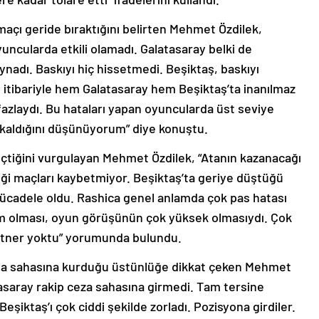
maçı geride bıraktığını belirten Mehmet Özdilek,
yuncularda etkili olamadı. Galatasaray belki de
nadı. Baskıyı hiç hissetmedi. Beşiktaş, baskıyı
 itibariyle hem Galatasaray hem Beşiktaş’ta inanılmaz
fazlaydı. Bu hataları yapan oyuncularda üst seviye
a kaldığını düşünüyorum” diye konuştu.
çtiğini vurgulayan Mehmet Özdilek, “Atanın kazanacağı
ği maçları kaybetmiyor. Beşiktaş’ta geriye düştüğü
ücadele oldu. Rashica genel anlamda çok pas hatası
im olması, oyun görüşünün çok yüksek olmasıydı. Çok
partner yoktu” yorumunda bulundu.
rta sahasına kurduğu üstünlüğe dikkat çeken Mehmet
atasaray rakip ceza sahasına girmedi. Tam tersine
şiktaş’ı çok ciddi şekilde zorladı. Pozisyona girdiler.