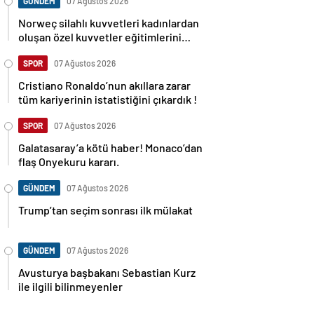
GÜNDEM
07 Ağustos 2026
Norweç silahlı kuvvetleri kadınlardan
oluşan özel kuvvetler eğitimlerini
başlattı.
SPOR
07 Ağustos 2026
Cristiano Ronaldo’nun akıllara zarar
tüm kariyerinin istatistiğini çıkardık !
SPOR
07 Ağustos 2026
Galatasaray’a kötü haber! Monaco’dan
flaş Onyekuru kararı.
GÜNDEM
07 Ağustos 2026
Trump’tan seçim sonrası ilk mülakat
GÜNDEM
07 Ağustos 2026
Avusturya başbakanı Sebastian Kurz
ile ilgili bilinmeyenler