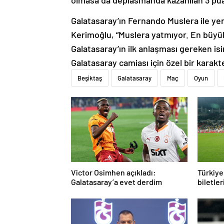
olmasa da deplasmanda kazanılan 3 pua
Galatasaray’ın Fernando Muslera ile ye
Kerimoğlu, “Muslera yatmıyor. En büyük 
Galatasaray’ın ilk anlaşması gereken isi
Galatasaray camiası için özel bir karakte
Beşiktaş
Galatasaray
Maç
Oyun
Victor Osimhen açıkladı:
Türkiye
Galatasaray’a evet derdim
biletler