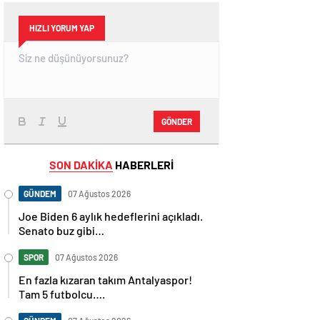
HIZLI YORUM YAP
GÖNDER
SON DAKİKA
HABERLERİ
GÜNDEM
07 Ağustos 2026
Joe Biden 6 aylık hedeflerini açıkladı.
Senato buz gibi…
SPOR
07 Ağustos 2026
En fazla kızaran takım Antalyaspor!
Tam 5 futbolcu….