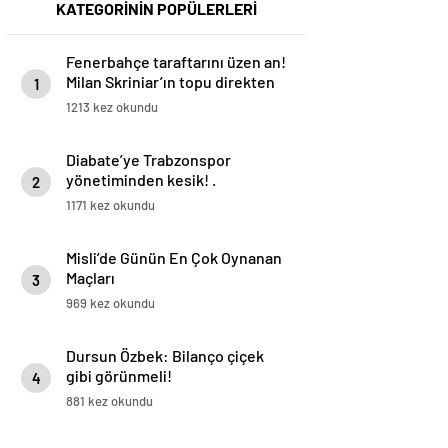
KATEGORİNİN POPÜLERLERİ
Fenerbahçe taraftarını üzen an!
Milan Skriniar’ın topu direkten
1
döndü
1213 kez okundu
Diabate’ye Trabzonspor
yönetiminden kesik! .
2
1171 kez okundu
Misli’de Günün En Çok Oynanan
Maçları
3
969 kez okundu
Dursun Özbek: Bilanço çiçek
gibi görünmeli!
4
881 kez okundu