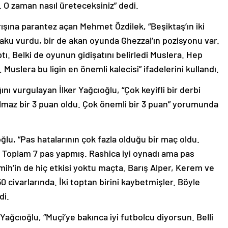
. O zaman nasıl üreteceksiniz” dedi.
ışına parantez açan Mehmet Özdilek, “Beşiktaş’ın iki
ku vurdu, bir de akan oyunda Ghezzal’ın pozisyonu var.
tı. Belki de oyunun gidişatını belirledi Muslera. Hep
Muslera bu ligin en önemli kalecisi” ifadelerini kullandı.
ını vurgulayan İlker Yağcıoğlu, “Çok keyifli bir derbi
lmaz bir 3 puan oldu. Çok önemli bir 3 puan” yorumunda
ğlu, “Pas hatalarının çok fazla olduğu bir maç oldu.
 Toplam 7 pas yapmış. Rashica iyi oynadı ama pas
mih’in de hiç etkisi yoktu maçta. Barış Alper, Kerem ve
0 civarlarında. İki toptan birini kaybetmişler. Böyle
di.
Yağcıoğlu, “Muçi’ye bakınca iyi futbolcu diyorsun. Belli