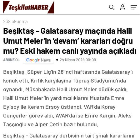
hakem canlı yayında açıkladı
238 okunma
Beşiktaş – Galatasaray maçında Halil
Umut Meler’in ‘devam’ kararları doğru
mu? Eski hakem canlı yayında açıkladı
24 Nisan 2024 00:09
ABONE OL
News
Beşiktaş, Süper Lig’in 28’inci haftasında Galatasaray’ı
konuk etti. Kritik karşılaşma Tüpraş Stadyumu’nda
oynandı. Müsabakada Halil Umut Meler düdük çaldı.
Halil Umut Meler’in yardımcılıklarını Mustafa Emre
Eyisoy ile Kerem Ersoy üstlendi. VAR’da Koray
Gençerler görev aldı. AVAR’da ise Emre Kargın, Aleks
Taşçıoğlu ve Alper Çetin hazır bulundu.
Beşiktaş – Galatasaray derbisinin tartışmalı kararlarını