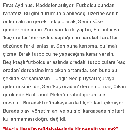
Fırat Aydınus: Maddeler atılıyor. Futbolcu bundan
rahatsız. Bu gibi durumun olabileceği üzerine senin
önlem alman gerekir ekip olarak. Senin köşe
gönderinde bunu 2’nci yarıda da yaptın. Futbolcuya
‘kaç oradan’ dercesine yaptığın bu hareket taraftar
gözünde farklı anlaşılır. Sen buna karışma, bu imajı
çizme. Bırak futbolcu ne yapacağına karar versin.
Beşiktaşlı futbolcular aslında oradaki futbolculara ‘kaç
oradan’ dercesine ima çıkan ortamda, sen buna bu
şekilde karışamazsın… Çağır Necip Uysal’ı ‘şuraya
gider misiniz’ de. Sen ‘kaç oradan’ dersen olmaz. Çıkan
gerilimde Halil Umut Meler’in rahat görüntüleri
mevcut. Buradaki münakaşalarda hiçbir kart çıkmıyor.
Burada olayı yönetim anı ve bu gibi kargaşada hiç kartı
kullanmaması doğru değildi.
“Necip Uysal’ın müdahalesinde bir penaltı var mı?”