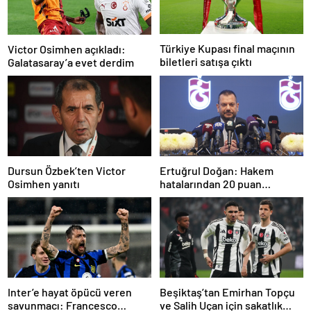
Türkiye Kupası final maçının
Victor Osimhen açıkladı:
biletleri satışa çıktı
Galatasaray’a evet derdim
Dursun Özbek’ten Victor
Ertuğrul Doğan: Hakem
Osimhen yanıtı
hatalarından 20 puan
kaybettik
Inter’e hayat öpücü veren
Beşiktaş’tan Emirhan Topçu
savunmacı: Francesco
ve Salih Uçan için sakatlık