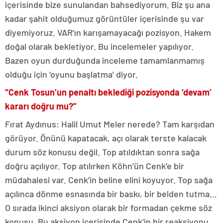
içerisinde bize sunulandan bahsediyorum. Biz şu ana
kadar şahit olduğumuz görüntüler içerisinde şu var
diyemiyoruz. VAR’ın karışamayacağı pozisyon. Hakem
doğal olarak bekletiyor. Bu incelemeler yapılıyor.
Bazen oyun durduğunda inceleme tamamlanmamış
olduğu için ‘oyunu başlatma’ diyor.
“Cenk Tosun’un penaltı beklediği pozisyonda ‘devam’
kararı doğru mu?”
Fırat Aydınus: Halil Umut Meler nerede? Tam karşıdan
görüyor. Önünü kapatacak, açı olarak terste kalacak
durum söz konusu değil. Top atıldıktan sonra sağa
doğru açılıyor. Top atılırken Köhn’ün Cenk’e bir
müdahalesi var. Cenk’in beline elini koyuyor. Top sağa
açılınca dönme esnasında bir baskı, bir belden tutma…
O sırada ikinci aksiyon olarak bir formadan çekme söz
konusu. Bu aksiyon içerisinde Cenk’in bir reaksiyonu