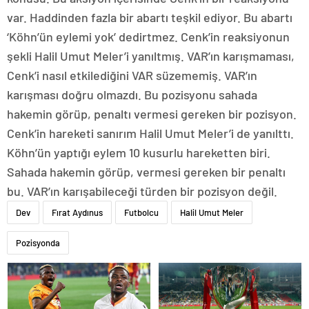
var. Haddinden fazla bir abartı teşkil ediyor. Bu abartı
‘Köhn’ün eylemi yok’ dedirtmez. Cenk’in reaksiyonun
şekli Halil Umut Meler’i yanıltmış. VAR’ın karışmaması,
Cenk’i nasıl etkilediğini VAR süzememiş. VAR’ın
karışması doğru olmazdı. Bu pozisyonu sahada
hakemin görüp, penaltı vermesi gereken bir pozisyon.
Cenk’in hareketi sanırım Halil Umut Meler’i de yanılttı.
Köhn’ün yaptığı eylem 10 kusurlu hareketten biri.
Sahada hakemin görüp, vermesi gereken bir penaltı
bu. VAR’ın karışabileceği türden bir pozisyon değil.
Dev
Fırat Aydınus
Futbolcu
Halil Umut Meler
Pozisyonda