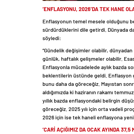
‘ENFLASYONU, 2026’DA TEK HANE O
Enflasyonun temel mesele olduğunu beli
sürdürdüklerini dile getirdi. Dünyada 
söyledi:
“Gündelik değişimler olabilir, dünyadan 
günlük, haftalık gelişmeler olabilir. E
Enflasyonla mücadelede aylık bazda son
beklentilerin üstünde geldi. Enflasyon 
bunu daha da göreceğiz. Mayıstan sonra
aldığımızda ki haziranın rakamı temmuzd
yıllık bazda enflasyondaki belirgin düşüş
göreceğiz. 2025 yılı için orta vadeli 
2026 için ise tek haneli enflasyona ye
‘CARİ AÇIĞIMIZ DA OCAK AYINDA 37,