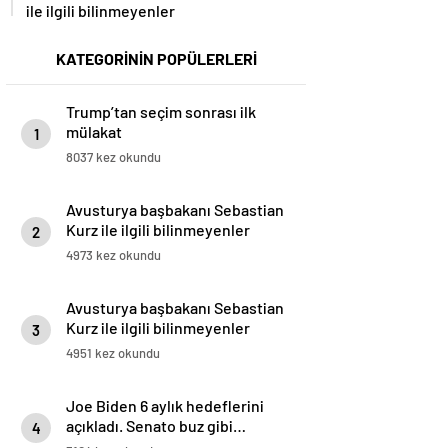
ile ilgili bilinmeyenler
KATEGORİNİN POPÜLERLERİ
Trump’tan seçim sonrası ilk
mülakat
1
8037 kez okundu
Avusturya başbakanı Sebastian
Kurz ile ilgili bilinmeyenler
2
4973 kez okundu
Avusturya başbakanı Sebastian
Kurz ile ilgili bilinmeyenler
3
4951 kez okundu
Joe Biden 6 aylık hedeflerini
açıkladı. Senato buz gibi…
4