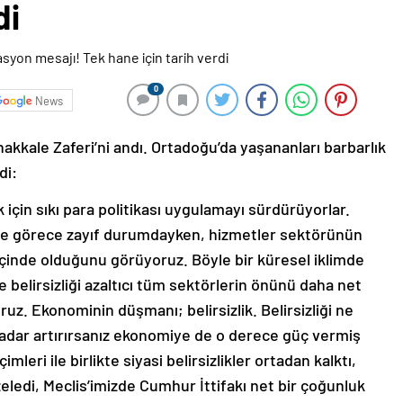
di
0
News
kkale Zaferi’ni andı. Ortadoğu’da yaşananları barbarlık
di:
çin sıkı para politikası uygulamayı sürdürüyorlar.
erde görece zayıf durumdayken, hizmetler sektörünün
çinde olduğunu görüyoruz. Böyle bir küresel iklimde
belirsizliği azaltıcı tüm sektörlerin önünü daha net
ruz. Ekonominin düşmanı; belirsizlik. Belirsizliği ne
e kadar artırırsanız ekonomiye de o derece güç vermiş
eri ile birlikte siyasi belirsizlikler ortadan kalktı,
edi, Meclis’imizde Cumhur İttifakı net bir çoğunluk