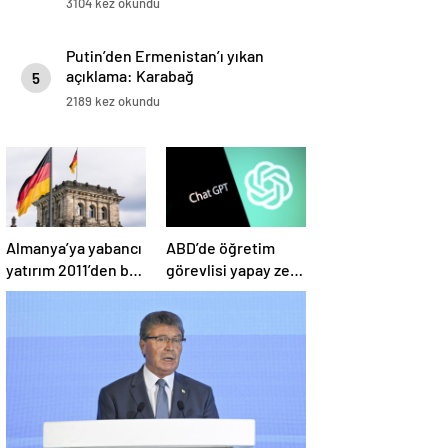
3104 kez okundu
Putin’den Ermenistan’ı yıkan
açıklama: Karabağ
5
Azerbaycan’ın ayrılmaz bir
2189 kez okundu
parçasıdır!
Almanya’ya yabancı
ABD’de öğretim
yatırım 2011’den bu
görevlisi yapay zeka
yana en düşük
kullandı: Öğrenci
seviyede
ders ücretini geri
istedi