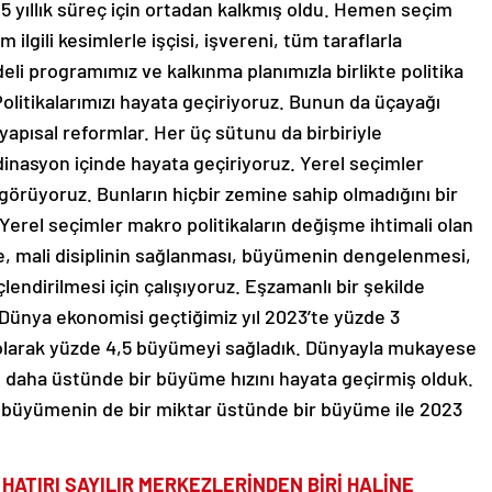
ler 5 yıllık süreç için ortadan kalkmış oldu. Hemen seçim
 ilgili kesimlerle işçisi, işvereni, tüm taraflarla
deli programımız ve kalkınma planımızla birlikte politika
 Politikalarımızı hayata geçiriyoruz. Bunun da üçayağı
e yapısal reformlar. Her üç sütunu da birbiriyle
rdinasyon içinde hayata geçiriyoruz. Yerel seçimler
 görüyoruz. Bunların hiçbir zemine sahip olmadığını bir
erel seçimler makro politikaların değişme ihtimali olan
e, mali disiplinin sağlanması, büyümenin dengelenmesi,
çlendirilmesi için çalışıyoruz. Eşzamanlı bir şekilde
 Dünya ekonomisi geçtiğimiz yıl 2023’te yüzde 3
olarak yüzde 4,5 büyümeyi sağladık. Dünyayla mukayese
 daha üstünde bir büyüme hızını hayata geçirmiş olduk.
büyümenin de bir miktar üstünde bir büyüme ile 2023
HATIRI SAYILIR MERKEZLERİNDEN BİRİ HALİNE