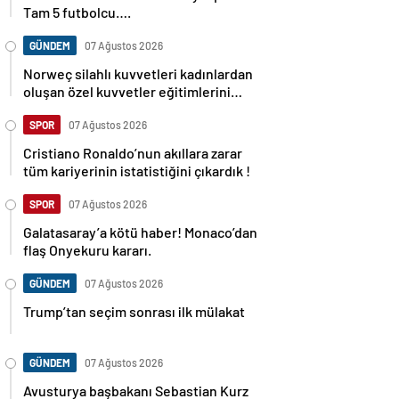
Tam 5 futbolcu….
GÜNDEM
07 Ağustos 2026
Norweç silahlı kuvvetleri kadınlardan
oluşan özel kuvvetler eğitimlerini
başlattı.
SPOR
07 Ağustos 2026
Cristiano Ronaldo’nun akıllara zarar
tüm kariyerinin istatistiğini çıkardık !
SPOR
07 Ağustos 2026
Galatasaray’a kötü haber! Monaco’dan
flaş Onyekuru kararı.
GÜNDEM
07 Ağustos 2026
Trump’tan seçim sonrası ilk mülakat
GÜNDEM
07 Ağustos 2026
Avusturya başbakanı Sebastian Kurz