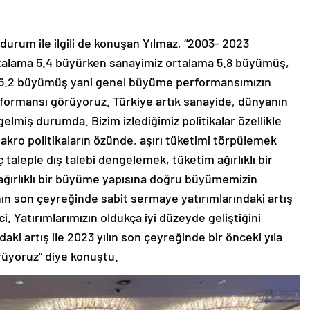
rum ile ilgili de konuşan Yılmaz, “2003- 2023
rtalama 5.4 büyürken sanayimiz ortalama 5.8 büyümüş,
 6.2 büyümüş yani genel büyüme performansımızın
rformansı görüyoruz. Türkiye artık sanayide, dünyanın
 gelmiş durumda. Bizim izlediğimiz politikalar özellikle
o politikaların özünde, aşırı tüketimi törpülemek
iç taleple dış talebi dengelemek, tüketim ağırlıklı bir
ağırlıklı bir büyüme yapısına doğru büyümemizin
ın son çeyreğinde sabit sermaye yatırımlarındaki artış
i. Yatırımlarımızın oldukça iyi düzeyde geliştiğini
aki artış ile 2023 yılın son çeyreğinde bir önceki yıla
rüyoruz” diye konuştu.