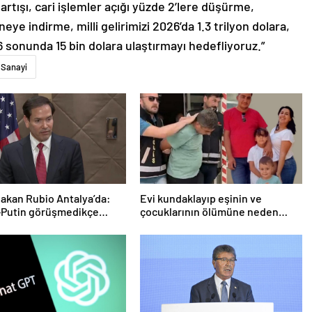
artışı, cari işlemler açığı yüzde 2’lere düşürme,
e indirme, milli gelirimizi 2026’da 1.3 trilyon dolara,
26 sonunda 15 bin dolara ulaştırmayı hedefliyoruz.”
Sanayi
Bakan Rubio Antalya’da:
Evi kundaklayıp eşinin ve
-Putin görüşmedikçe
çocuklarının ölümüne neden
ayız’
olmuştu! Yeni görüntüler ortaya
çıktı