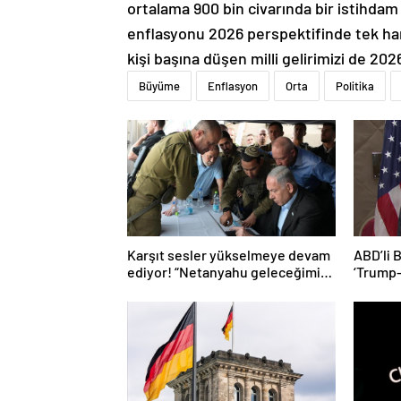
ortalama 900 bin civarında bir istihdam 
enflasyonu 2026 perspektifinde tek haney
kişi başına düşen milli gelirimizi de 20
Büyüme
Enflasyon
Orta
Politika
Karşıt sesler yükselmeye devam
ABD’li 
ediyor! “Netanyahu geleceğimizi
‘Trump
Gazze’nin kumlarına gömüyor”
başaram