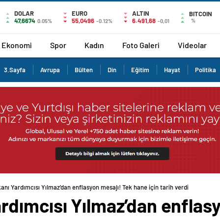
DOLAR
EURO
ALTIN
BITCOIN
47,6674
55,0496
6.491,68
%
0.05%
-0.12%
-0,01
Ekonomi
Spor
Kadın
Foto Galeri
Videolar
3.Sayfa
Avrupa
Bülten
Din
Eğitim
Hayat
Politika
ı Yardımcısı Yılmaz’dan enflasyon mesajı! Tek hane için tarih verdi
dımcısı Yılmaz’dan enflasy