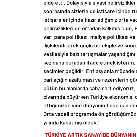
elde etti. Dolayısıyla siyasi belirsizlik
sonrasında sizlerle de istişare içinde tüm
istişareler içinde hazırladığımız orta va
belirsizlikleri de ortadan kalkmış oldu.
var; para politikası, maliye politikası v
ilişkilendirerek güçlü bir ekiple ve koo
vesilesiyle bazı tartışmalar yaşandığını
kez daha buradan ifade etmek isterim. Y
seçimler değildir. Enflasyonla mücadel
cari açığın azaltılması ve rezervlerin gü
bütün bu alanlarda çaba sarf ediyoruz.
civarında büyürken Türkiye ekonomisi 
ettiğimizde yine dünyanın 1 buçuk puan
Orta vadeli programda ön gördüğümüz 
yılında kapatmış olduk.”
‘TÜRKİYE ARTIK SANAYİDE DÜNYANIN 