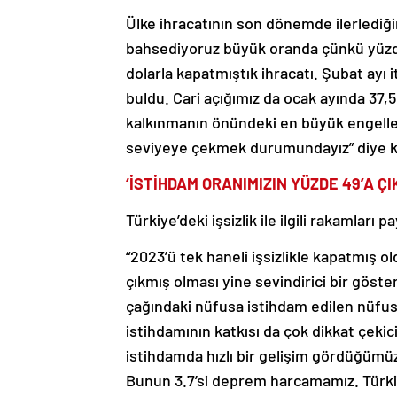
Ülke ihracatının son dönemde ilerlediğ
bahsediyoruz büyük oranda çünkü yüzde 
dolarla kapatmıştık ihracatı. Şubat ayı it
buldu. Cari açığımız da ocak ayında 37,5
kalkınmanın önündeki en büyük engellerde
seviyeye çekmek durumundayız” diye 
‘İSTİHDAM ORANIMIZIN YÜZDE 49’A ÇIK
Türkiye’deki işsizlik ile ilgili rakamlar
“2023’ü tek haneli işsizlikle kapatmış o
çıkmış olması yine sevindirici bir göste
çağındaki nüfusa istihdam edilen nüfus
istihdamının katkısı da çok dikkat çekic
istihdamda hızlı bir gelişim gördüğümü
Bunun 3.7’si deprem harcamamız. Türkiy