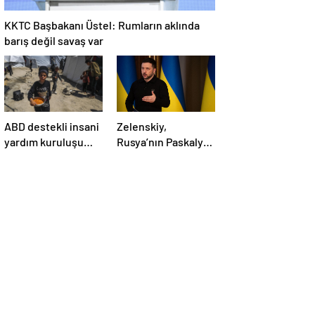
KKTC Başbakanı Üstel: Rumların aklında
barış değil savaş var
ABD destekli insani
Zelenskiy,
yardım kuruluşu
Rusya’nın Paskalya
Gazze’de
Bayramı için ilan
faaliyetlerini
ettiği geçici
başlatacağını
ateşkesi ihlal
duyurdu
ettiğini belirtti