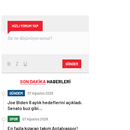
HIZLI YORUM YAP
GÖNDER
SON DAKİKA
HABERLERİ
GÜNDEM
07 Ağustos 2026
Joe Biden 6 aylık hedeflerini açıkladı.
Senato buz gibi…
SPOR
07 Ağustos 2026
En fazla kızaran takım Antalyaspor!