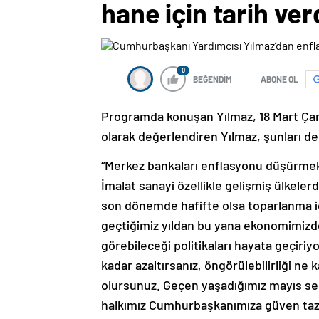
hane için tarih ver
0
BEĞENDİM
ABONE OL
Programda konuşan Yılmaz, 18 Mart Çana
olarak değerlendiren Yılmaz, şunları de
“Merkez bankaları enflasyonu düşürmek i
İmalat sanayi özellikle gelişmiş ülkel
son dönemde hafifte olsa toparlanma i
geçtiğimiz yıldan bu yana ekonomimizde 
görebileceği politikaları hayata geçiriyo
kadar azaltırsanız, öngörülebilirliği n
olursunuz. Geçen yaşadığımız mayıs seçiml
halkımız Cumhurbaşkanımıza güven tazel