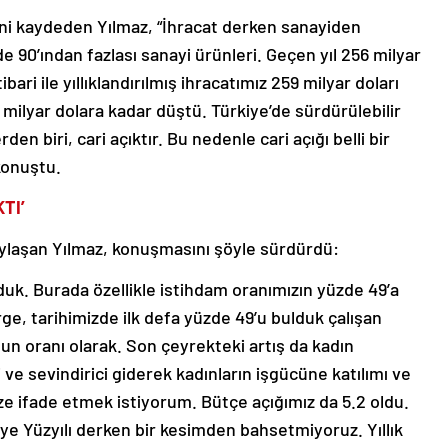
ini kaydeden Yılmaz, “İhracat derken sanayiden
90’ından fazlası sanayi ürünleri. Geçen yıl 256 milyar
ibari ile yıllıklandırılmış ihracatımız 259 milyar doları
 milyar dolara kadar düştü. Türkiye’de sürdürülebilir
n biri, cari açıktır. Bu nedenle cari açığı belli bir
konuştu.
TI’
ı paylaşan Yılmaz, konuşmasını şöyle sürdürdü:
lduk. Burada özellikle istihdam oranımızın yüzde 49’a
rge, tarihimizde ilk defa yüzde 49’u bulduk çalışan
un oranı olarak. Son çeyrekteki artış da kadın
i ve sevindirici giderek kadınların işgücüne katılımı ve
ze ifade etmek istiyorum. Bütçe açığımız da 5.2 oldu.
e Yüzyılı derken bir kesimden bahsetmiyoruz. Yıllık