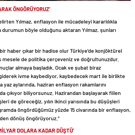
LARAK ÖNGÖRÜYORUZ’
rten Yılmaz, enflasyon ile mücadeleyi kararlılıkla
da durumun böyle olduğunu aktaran Yılmaz, şunları
bir haber çıkar bir hadise olur Türkiye’de konjöktürel
sas mesele de politika çerçeveniz ve doğrultunuzdur.
uçlar almaya başladık. Ocak ve şubat biraz
giderek ivme kaybediyor, kaybedecek mart ile birlikte
 yaz aylarında, haziran enflasyon rakamlarını
a çıkıyor biliyorsunuz. Hazirandan başlayarak fiilen
leri de göreceğiz, yılın ikinci yarısında bu düşüşleri
programda öngördüğümüz yüzde 15 civarında bir enflasyon,
niden dönüş öngörüyoruz.”
5 MİLYAR DOLARA KADAR DÜŞTÜ’