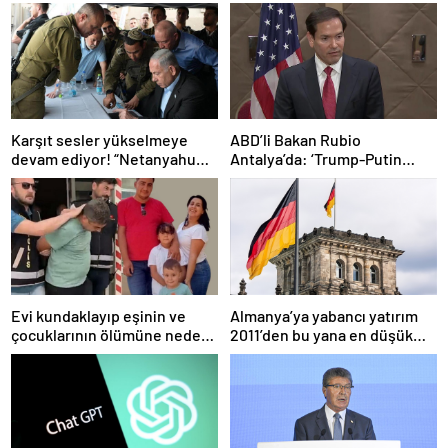
Karşıt sesler yükselmeye
ABD’li Bakan Rubio
devam ediyor! “Netanyahu
Antalya’da: ‘Trump-Putin
geleceğimizi Gazze’nin
görüşmedikçe başaramayız’
kumlarına gömüyor”
Evi kundaklayıp eşinin ve
Almanya’ya yabancı yatırım
çocuklarının ölümüne neden
2011’den bu yana en düşük
olmuştu! Yeni görüntüler
seviyede
ortaya çıktı