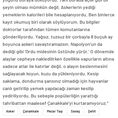
şeyin olması mümkün değil. Askerlerin yediği
yemeklerin kalorileri bile hesaplanıyordu. Ben binlerce
kayıt okumuş biri olarak söylüyorum. Bu bilgiler
doktorlar tarafından tümen komutanlarına
gönderiliyordu. Yağsız, tuzsuz bir çorbayla 8 buçuk ay
boyunca askeri savaştıramazsın. Napolyon’un da
dediği gibi ‘Ordu midesinin üstünde yürür.’ O dönemde
alaylar cepheye nakledilirken özellikle vapurların altına
sadece atlar ile katırlar değil, o alayın beslenmesini
sağlayacak koyun, kuzu da yükleniyordu. Kesip
saklama, dondurma şansınız olmadığı için hayvanlar
canlı getirilip yemek yapılacağı zaman kesilip
yediriliyordu. Bu sebeple popülerliğin yarattığı
tahribattan maalesef Çanakkale’yi kurtaramıyoruz.”
Asker
Çanakkale
Mezar Taşı
Savaş
Şehit