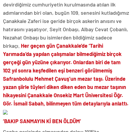
devirdiğimiz cumhuriyetin kurulmasında atılan ilk
adımlarından biri olan, bugün 109. senesini kutladığımız
Çanakkale Zaferi ise geride birçok askerin anısını ve
hatırasını yaşatıyor. Seyit Onbaşı, Albay Cevat Çobanlı,
Nezahat Onbaşı bu isimlerden bildiğimiz sadece
birkaçı.
Her geçen gün Çanakkale’de ‘Tarihi
Yarımada’da yapılan çalışmalar bilmediğimiz birçok
gerçeği gün yüzüne çıkarıyor. Onlardan biri de tam
102 yıl sonra keşfedilen eşi benzeri görülmemiş
Safranbolulu Mehmet Çavuş’un mezar taşı. Üzerinde
yazan şiirle tüyleri diken diken eden bu mezar taşının
hikayesini Çanakkale Onsekiz Mart Üniversitesi Öğr.
Gör. İsmail Sabah, bilinmeyen tüm detaylarıyla anlattı.
‘BAKIP SANMAYIN Kİ BEN ÖLDÜM’
Cephe gerisinde olmasından dolayı 1915’te