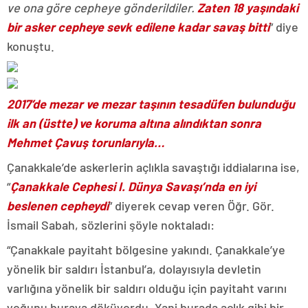
ve ona göre cepheye gönderildiler.
Zaten 18 yaşındaki
bir asker cepheye sevk edilene kadar savaş bitti
” diye
konuştu.
2017’de mezar ve mezar taşının tesadüfen bulunduğu
ilk an (üstte) ve koruma altına alındıktan sonra
Mehmet Çavuş torunlarıyla…
Çanakkale’de askerlerin açlıkla savaştığı iddialarına ise,
“
Çanakkale Cephesi I. Dünya Savaşı’nda en iyi
beslenen cepheydi
” diyerek cevap veren Öğr. Gör.
İsmail Sabah, sözlerini şöyle noktaladı:
“Çanakkale payitaht bölgesine yakındı. Çanakkale’ye
yönelik bir saldırı İstanbul’a, dolayısıyla devletin
varlığına yönelik bir saldırı olduğu için payitaht varını
yoğunu buraya döküyordu. Yani burada açlık gibi bir