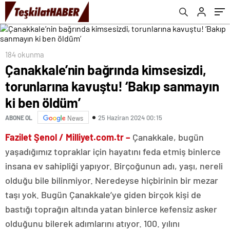
öldüm’
184 okunma
Çanakkale’nin bağrında kimsesizdi,
torunlarına kavuştu! ‘Bakıp sanmayın
ki ben öldüm’
25 Haziran 2024 00:15
ABONE OL
News
Fazilet Şenol / Milliyet.com.tr –
Çanakkale, bugün
yaşadığımız topraklar için hayatını feda etmiş binlerce
insana ev sahipliği yapıyor. Birçoğunun adı, yaşı, nereli
olduğu bile bilinmiyor. Neredeyse hiçbirinin bir mezar
taşı yok. Bugün Çanakkale’ye giden birçok kişi de
bastığı toprağın altında yatan binlerce kefensiz asker
olduğunu bilerek adımlarını atıyor. 100. yılını