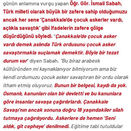
günün anlamına vurgu yapan
Öğr. Gör. İsmail Sabah,
Türk milleti olarak büyük bir zafere sahip olduğumuzu
ancak her sene ‘Çanakkale’de çocuk askerler vardı,
açlıkla savaştık’ gibi ifadelerin zafere gölge
düşürdüğünü söyledi.
“
Çanakkale’de çocuk asker
vardı demek aslında Türk ordusunu çocuk asker
savaştırmakla suçlamak demektir. Böyle bir tezat
durum var
” diyen Sabah,
“Bu biraz arabesk
kültüründen mi kaynaklanıyor bilmiyorum ama biz
kendi ordumuzu çocuk asker savaştıran bir ordu olarak
itham etmiş oluyoruz.
Bunun bir belgesi, kaydı da yok.
Osmanlı, kanunları olan bir devletti ve bu kanunlara
göre insanlar savaşa çağırılırlardı. Çanakkale
Savaşı’nın ancak sonuna doğru 18 yaşındakiler silah
tutmaya çağırılıyordu. Askerlere de hemen ‘Seni
aldık, git cepheye’ denilmedi.
Eğitime tabi tutuldular