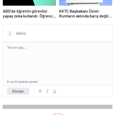
ABD’de öğretim görevlisi
KKTC Başbakanı Üstel:
yapay zeka kullandı: Öğrenci
Rumların aklında barış değil
ders ücretini geri istedi
savaş var
En az 10 karakter gerekli
Gönder