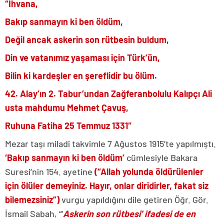
“İhvana,
Bakıp sanmayın ki ben öldüm,
Değil ancak askerin son rütbesin buldum,
Din ve vatanımız yaşaması için Türk’ün,
Bilin ki kardeşler en şereflidir bu ölüm.
42. Alay’ın 2. Tabur’undan Zağferanbolulu Kalıpçı Ali
usta mahdumu Mehmet Çavuş,
Ruhuna Fatiha 25 Temmuz 1331″
Mezar taşı miladi takvimle 7 Ağustos 1915’te yapılmıştı.
‘Bakıp sanmayın ki ben öldüm’
cümlesiyle Bakara
Suresi’nin 154. ayetine
(“Allah yolunda öldürülenler
için ölüler demeyiniz. Hayır, onlar diridirler, fakat siz
bilemezsiniz”)
vurgu yapıldığını dile getiren Öğr. Gör.
İsmail Sabah, “‘
Askerin son rütbesi’ ifadesi de en