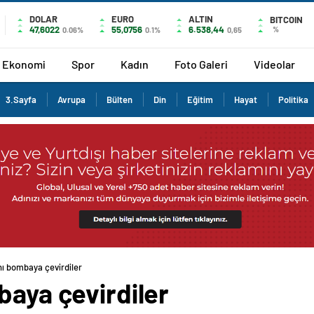
DOLAR
EURO
ALTIN
BITCOIN
47,6022
55,0756
6.538,44
%
0.06%
0.1%
0,65
Ekonomi
Spor
Kadın
Foto Galeri
Videolar
3.Sayfa
Avrupa
Bülten
Din
Eğitim
Hayat
Politika
nı bombaya çevirdiler
baya çevirdiler