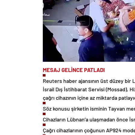
MESAJ GELİNCE PATLADI
Reuters haber ajansının üst düzey bir 
İsrail Dış İstihbarat Servisi (Mossad), H
çağrı cihazının içine az miktarda patlayıc
Söz konusu şirketin isminin Tayvan merk
Cihazların Lübnan’a ulaşmadan önce İsrai
Çağrı cihazlarının çoğunun AP924 model