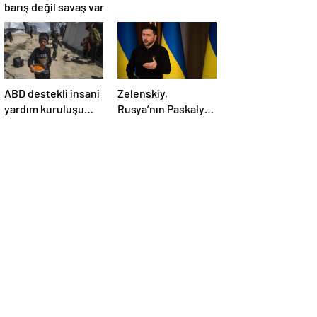
barış değil savaş var
ABD destekli insani
Zelenskiy,
yardım kuruluşu
Rusya’nın Paskalya
Gazze’de
Bayramı için ilan
faaliyetlerini
ettiği geçici
başlatacağını
ateşkesi ihlal
duyurdu
ettiğini belirtti