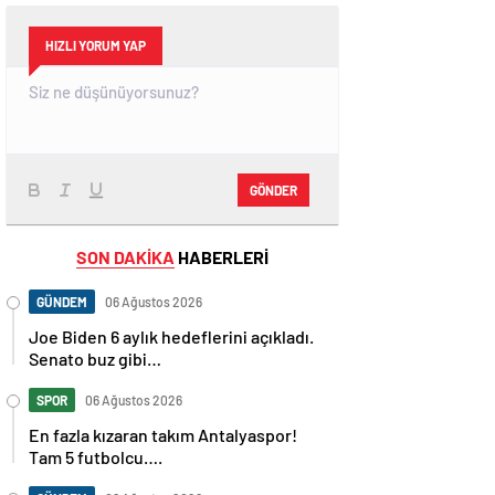
HIZLI YORUM YAP
GÖNDER
SON DAKİKA
HABERLERİ
GÜNDEM
06 Ağustos 2026
Joe Biden 6 aylık hedeflerini açıkladı.
Senato buz gibi…
SPOR
06 Ağustos 2026
En fazla kızaran takım Antalyaspor!
Tam 5 futbolcu….