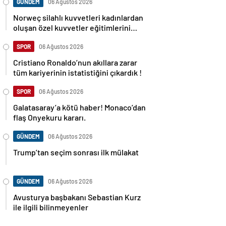
GÜNDEM
06 Ağustos 2026
Norweç silahlı kuvvetleri kadınlardan
oluşan özel kuvvetler eğitimlerini
başlattı.
SPOR
06 Ağustos 2026
Cristiano Ronaldo’nun akıllara zarar
tüm kariyerinin istatistiğini çıkardık !
SPOR
06 Ağustos 2026
Galatasaray’a kötü haber! Monaco’dan
flaş Onyekuru kararı.
GÜNDEM
06 Ağustos 2026
Trump’tan seçim sonrası ilk mülakat
GÜNDEM
06 Ağustos 2026
Avusturya başbakanı Sebastian Kurz
ile ilgili bilinmeyenler