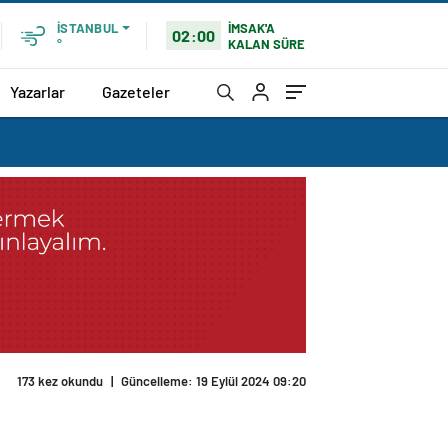
İMSAK'A
İSTANBUL
02:00
KALAN SÜRE
°
Yazarlar
Gazeteler