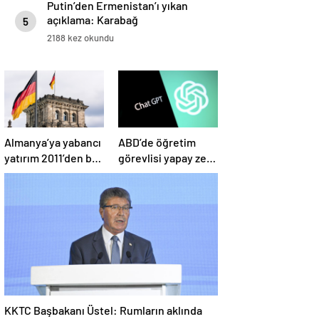
Putin’den Ermenistan’ı yıkan
açıklama: Karabağ
5
Azerbaycan’ın ayrılmaz bir
2188 kez okundu
parçasıdır!
Almanya’ya yabancı
ABD’de öğretim
yatırım 2011’den bu
görevlisi yapay zeka
yana en düşük
kullandı: Öğrenci
seviyede
ders ücretini geri
istedi
KKTC Başbakanı Üstel: Rumların aklında