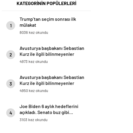
KATEGORİNİN POPÜLERLERİ
Trump’tan seçim sonrası ilk
mülakat
1
8036 kez okundu
Avusturya başbakanı Sebastian
Kurz ile ilgili bilinmeyenler
2
4973 kez okundu
Avusturya başbakanı Sebastian
Kurz ile ilgili bilinmeyenler
3
4950 kez okundu
Joe Biden 6 aylık hedeflerini
açıkladı. Senato buz gibi…
4
3103 kez okundu