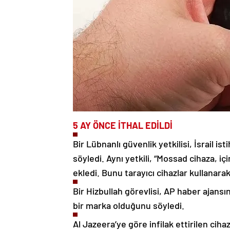
5 AY ÖNCE İTHAL EDİLDİ
Bir Lübnanlı güvenlik yetkilisi, İsrail i
söyledi. Aynı yetkili, “Mossad cihaza, iç
ekledi. Bunu tarayıcı cihazlar kullanara
Bir Hizbullah görevlisi, AP haber ajans
bir marka olduğunu söyledi.
Al Jazeera’ye göre infilak ettirilen cihaz