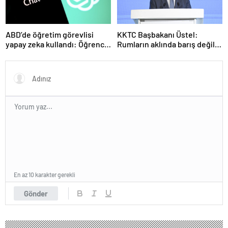
ABD’de öğretim görevlisi
KKTC Başbakanı Üstel:
yapay zeka kullandı: Öğrenci
Rumların aklında barış değil
ders ücretini geri istedi
savaş var
En az 10 karakter gerekli
Gönder