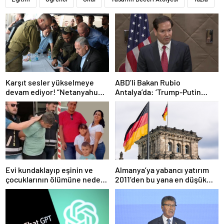
Karşıt sesler yükselmeye
ABD’li Bakan Rubio
devam ediyor! “Netanyahu
Antalya’da: ‘Trump-Putin
geleceğimizi Gazze’nin
görüşmedikçe başaramayız’
kumlarına gömüyor”
Evi kundaklayıp eşinin ve
Almanya’ya yabancı yatırım
çocuklarının ölümüne neden
2011’den bu yana en düşük
olmuştu! Yeni görüntüler
seviyede
ortaya çıktı