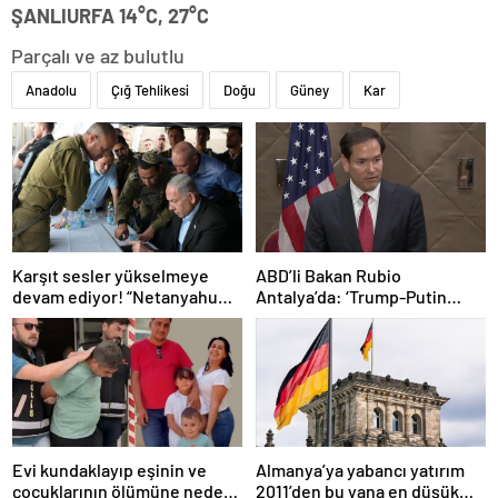
ŞANLIURFA 14°C, 27°C
Parçalı ve az bulutlu
Anadolu
Çığ Tehlikesi
Doğu
Güney
Kar
Karşıt sesler yükselmeye
ABD’li Bakan Rubio
devam ediyor! “Netanyahu
Antalya’da: ‘Trump-Putin
geleceğimizi Gazze’nin
görüşmedikçe başaramayız’
kumlarına gömüyor”
Evi kundaklayıp eşinin ve
Almanya’ya yabancı yatırım
çocuklarının ölümüne neden
2011’den bu yana en düşük