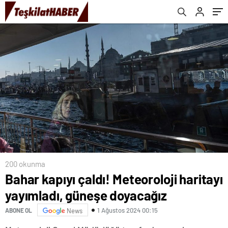
200 okunma
Bahar kapıyı çaldı! Meteoroloji haritayı
yayımladı, güneşe doyacağız
1 Ağustos 2024 00:15
ABONE OL
News