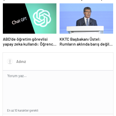
olmuştu! Yeni görüntüler
seviyede
ortaya çıktı
ABD’de öğretim görevlisi
KKTC Başbakanı Üstel:
yapay zeka kullandı: Öğrenci
Rumların aklında barış değil
ders ücretini geri istedi
savaş var
En az 10 karakter gerekli